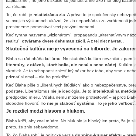
kapitalizme“, no jeho diskusie sú jednostranné ako monológ kazateľ
za rúhanie.
To, čo robí, je
relativizácia zla
. A práve to je spoločensky nebezpe
vo svojich výskumoch ukázal, že zlo nepochádza zo zvrátenosti jedno
prestaneme pomenúvať veci pravými menami.
Keď tyrana nazveme „vizionárom“, propagandu „alternatívnym náz
realitu“,
otvárame dvere dehumanizácii
. A z tej niet návratu.
Skutočná kultúra nie je vyvesená na bilborde. Je zakore
Blaha sa rád oháňa kultúrou. No skutočná kultúra nevzniká z pamfl
literatúry, z otázok, ktoré bolia, ale nesú v sebe nádej
. Kultúra 
skratiek. Je to schopnosť zniesť iný názor bez toho, aby sme z neho
priznať si omyl – nie ho prekričať.
Keď Blaha píše o „liberálnych štúdiách“ ako o nebezpečenstve, preu
podstate. Liberalizmus nie je ideológia. Je to
intelektuálna metód
predpoklad mieru. Vďaka nemu môžeme protestovať – aj proti Bla
slobodne hovoriť.
To nie je slabosť systému. To je jeho veľkosť.
Je rozdiel medzi hlasom a hlukom.
Blaha kričí, aby znel múdro. No hluk nie je hlboký len preto, že je sil
preto, že znie sebavedomo.
To, čo Blaha robí, je politická verzia
dunning-kruger efektu
– presv