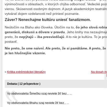
výnimočnosti v oblastiach, v ktorých chýba odbornosť. Vedecké po
vierou. Skúsenosti osobným dojmom. A jazyk akademickým teatráln
vytvárať dojem vzdelanosti než priniesť poznanie.
Záver? Nenechajme kultúru uniesť fanatizmom.
Neútočím na Blahu ako človeka. Útočím na to,
čo jeho slová robi
generácii, diskusii a dôvere v pravdu
. Jeho knihy ma nezaujímajú 
preto, že
nepýtajú – iba presviedčajú
. A to nie je kultúra. To je 
postaviť.
Nie preto, že sme naivní. Ale preto, že si pamätáme. A preto, ž
je len hlučnejšie väzenie.
«
Kritika extrémistickej literatúry
Na dosah mi
Debata ( 12 príspevkov )
Vy obdivovatelia Šimečku ozaj neviete žiť bez... ...
Vy obdivovatelia Bhahu ozaj neviete žiť bez... ...