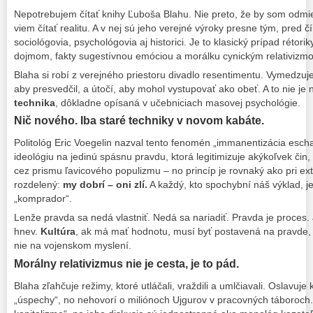
Nepotrebujem čítať knihy Ľuboša Blahu. Nie preto, že by som odmiet
viem čítať realitu. A v nej sú jeho verejné výroky presne tým, pred č
sociológovia, psychológovia aj historici. Je to klasický prípad rétor
dojmom, fakty sugestívnou emóciou a morálku cynickým relativizm
Blaha si robí z verejného priestoru divadlo resentimentu. Vymedzuje 
aby presvedčil, a útočí, aby mohol vystupovať ako obeť. A to nie je 
technika
, dôkladne opísaná v učebniciach masovej psychológie.
Nič nového. Iba staré techniky v novom kabáte.
Politológ Eric Voegelin nazval tento fenomén „immanentizácia esch
ideológiu na jedinú spásnu pravdu, ktorá legitimizuje akýkoľvek čin, a
cez prismu ľavicového populizmu – no princíp je rovnaký ako pri ext
rozdelený:
my dobrí – oni zlí.
A každý, kto spochybní náš výklad, je
„komprador“.
Lenže pravda sa nedá vlastniť. Nedá sa nariadiť. Pravda je proces.
hnev.
Kultúra
, ak má mať hodnotu, musí byť postavená na pravde, n
nie na vojenskom myslení.
Morálny relativizmus nie je cesta, je to pád.
Blaha zľahčuje režimy, ktoré utláčali, vraždili a umlčiavali. Oslavuje
„úspechy“, no nehovorí o miliónoch Ujgurov v pracovných táboroch.