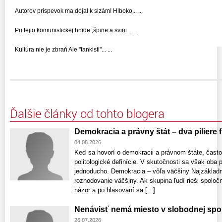
Autorov príspevok ma dojal k slzám! Hlboko... ...
Pri tejto komunistickej hnide ,špine a svini ... ...
Kultúra nie je zbraň Ale "tankisti"... ...
Ďalšie články od tohto blogera
Demokracia a právny štát – dva piliere
04.08.2026
Keď sa hovorí o demokracii a právnom štáte, často
politologické definície. V skutočnosti sa však oba
jednoducho. Demokracia – vôľa väčšiny Najzákladn
rozhodovanie väčšiny. Ak skupina ľudí rieši spoloč
názor a po hlasovaní sa [...]
Nenávisť nemá miesto v slobodnej spo
26.07.2026