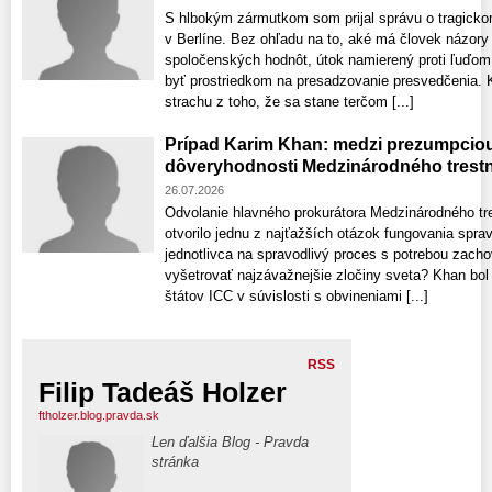
S hlbokým zármutkom som prijal správu o tragick
v Berlíne. Bez ohľadu na to, aké má človek názory 
spoločenských hodnôt, útok namierený proti ľuďom j
byť prostriedkom na presadzovanie presvedčenia. 
strachu z toho, že sa stane terčom [...]
Prípad Karim Khan: medzi prezumpcio
dôveryhodnosti Medzinárodného trest
26.07.2026
Odvolanie hlavného prokurátora Medzinárodného t
otvorilo jednu z najťažších otázok fungovania sprav
jednotlivca na spravodlivý proces s potrebou zacho
vyšetrovať najzávažnejšie zločiny sveta? Khan bol
štátov ICC v súvislosti s obvineniami [...]
RSS
Filip Tadeáš Holzer
ftholzer.blog.pravda.sk
Len ďalšia Blog - Pravda
stránka