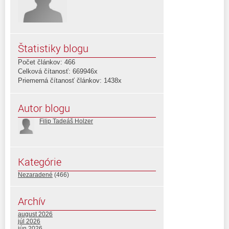
Štatistiky blogu
Počet článkov: 466
Celková čítanosť: 669946x
Priemerná čítanosť článkov: 1438x
Autor blogu
Filip Tadeáš Holzer
Kategórie
Nezaradené
(466)
Archív
august 2026
júl 2026
jún 2026