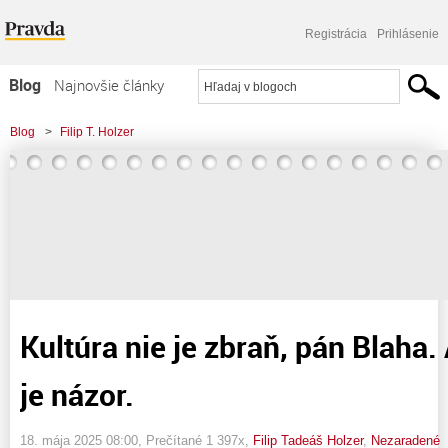
Registrácia
Prihlásenie
Blog
Najnovšie články
Najčítanejšie články
Blog
>
Filip T. Holzer
Najkomentovanejšie články
>
Kultúra nie je zbraň, pán Blaha. A klamstvo nie je názor.
Zoznam blogov
Komerčné blogy
Kultúra nie je zbraň, pán Blaha.
je názor.
18. mája 2025 08:00
, Prečítané 1 397x,
Filip Tadeáš Holzer
,
Nezaradené