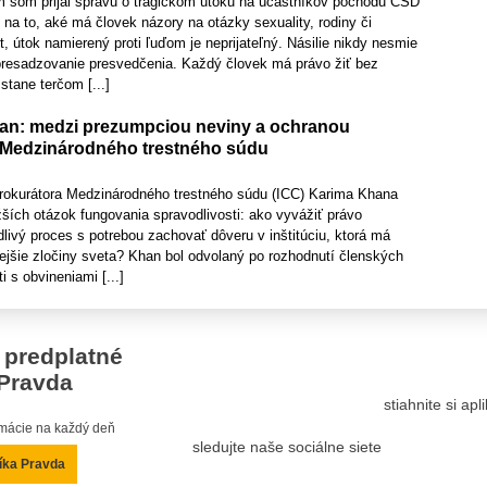
 som prijal správu o tragickom útoku na účastníkov pochodu CSD
 na to, aké má človek názory na otázky sexuality, rodiny či
 útok namierený proti ľuďom je neprijateľný. Násilie nikdy nesmie
presadzovanie presvedčenia. Každý človek má právo žiť bez
stane terčom [...]
an: medzi prezumpciou neviny a ochranou
 Medzinárodného trestného súdu
rokurátora Medzinárodného trestného súdu (ICC) Karima Khana
ažších otázok fungovania spravodlivosti: ako vyvážiť právo
dlivý proces s potrebou zachovať dôveru v inštitúciu, ktorá má
ejšie zločiny sveta? Khan bol odvolaný po rozhodnutí členských
i s obvineniami [...]
 predplatné
Pravda
stiahnite si ap
ormácie na každý deň
sledujte naše sociálne siete
íka Pravda