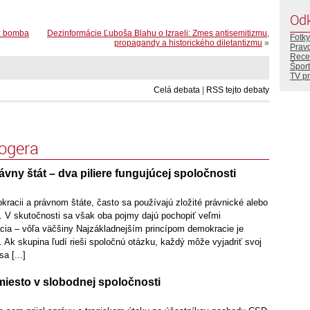
Od
než bomba
Dezinformácie Ľuboša Blahu o Izraeli: Zmes antisemitizmu,
Fotky
propagandy a historického diletantizmu
»
Prav
Rece
Šport
TV p
Celá debata
|
RSS tejto debaty
logera
vny štát – dva piliere fungujúcej spoločnosti
racii a právnom štáte, často sa používajú zložité právnické alebo
ie. V skutočnosti sa však oba pojmy dajú pochopiť veľmi
ia – vôľa väčšiny Najzákladnejším princípom demokracie je
 Ak skupina ľudí rieši spoločnú otázku, každý môže vyjadriť svoj
a [...]
iesto v slobodnej spoločnosti