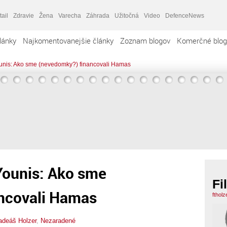
tail
Zdravie
Žena
Varecha
Záhrada
Užitočná
Video
DefenceNews
lánky
Najkomentovanejšie články
Zoznam blogov
Komerčné blog
unis: Ako sme (nevedomky?) financovali Hamas
Younis: Ako sme
Fi
ncovali Hamas
ftholz
Tadeáš Holzer
,
Nezaradené