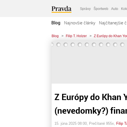
Správy
Športweb
Auto
Kok
Blog
Najnovšie články
Najčítanejšie č
Blog
>
Filip T. Holzer
>
Z Európy do Khan Yo
Z Európy do Khan 
(nevedomky?) fina
15. júna 2025 08:00
, Prečítané 955x,
Filip 