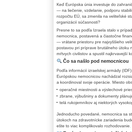
Keď Európska únia investuje do zahranič
— na liečenie, vzdelanie, podporu stabi
rozpočtu EÚ, sa zmenila na veliteľské st
organizácií súčasnosti?
Presne to sa podľa Izraela stalo v príp
nemocnica, postavená a čiastočne fina
— vrátane priestoru pre najvyššieho ve
postavou pri príprave brutálneho útoku na
mŕtvych civilistov a spustil najkrvavejší 
Čo sa našlo pod nemocnicou
Podľa informácií izraelskej armády (IDF),
Európskou nemocnicou nachádzal rozsi
a koordinoval svoje operácie. Miesto ob
operačné miestnosti a výslechové pries
zbrane, výbušniny a dokumenty plánuj
telá rukojemníkov aj niektorých vyso
Jednoducho povedané, nemocnica sa stala
útokoch na zdravotnícke zariadenia bud
ešte to viac komplikovalo rozhodovanie.