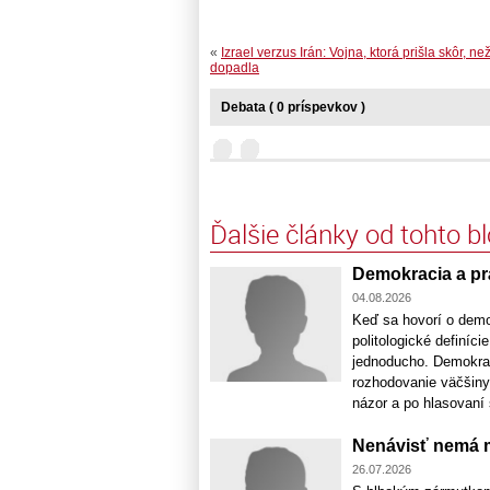
«
Izrael verzus Irán: Vojna, ktorá prišla skôr, 
dopadla
Debata ( 0 príspevkov )
Ďalšie články od tohto b
Demokracia a prá
04.08.2026
Keď sa hovorí o demok
politologické definíc
jednoducho. Demokrac
rozhodovanie väčšiny.
názor a po hlasovaní s
Nenávisť nemá m
26.07.2026