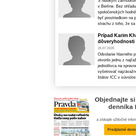
S hlbokým zármutkom
v Berlíne. Bez ohľadu
spoločenských hodnôt,
byť prostriedkom na 
strachu z toho, že sa 
Prípad Karim Kh
dôveryhodnosti
26.07.2026
Odvolanie hlavného p
otvorilo jednu z najť
jednotlivca na spravo
vyšetrovať najzávažn
štátov ICC v súvislost
Objednajte si
denníka 
a získajte užitočné inf
Predplatné denn