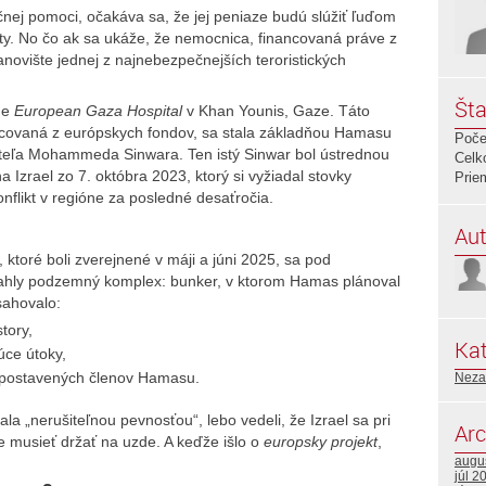
nej pomoci, očakáva sa, že jej peniaze budú slúžiť ľuďom
lity. No čo ak sa ukáže, že nemocnica, financovaná práve z
anovište jednej z najnebezpečnejších teroristických
Šta
ade
European Gaza Hospital
v Khan Younis, Gaze. Táto
ncovaná z európskych fondov, sa stala základňou Hamasu
Poče
liteľa Mohammeda Sinwara. Ten istý Sinwar bol ústrednou
Celk
 Izrael zo 7. októbra 2023, ktorý si vyžiadal stovky
Prie
konflikt v regióne za posledné desaťročia.
Aut
 ktoré boli zverejnené v máji a júni 2025, sa pod
ahly podzemný komplex: bunker, v ktorom Hamas plánoval
sahovalo:
tory,
Kat
úce útoky,
kopostavených členov Hamasu.
Neza
 „nerušiteľnou pevnosťou“, lebo vedeli, že Izrael sa pri
Arc
e musieť držať na uzde. A keďže išlo o
europsky projekt
,
augu
júl 2