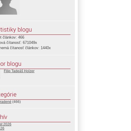
tistiky blogu
t článkov: 466
ová čítanosť: 671049x
merná čítanosť článkov: 1440x
or blogu
Filip Tadeáš Holzer
egórie
radené
(466)
hív
st 2026
026