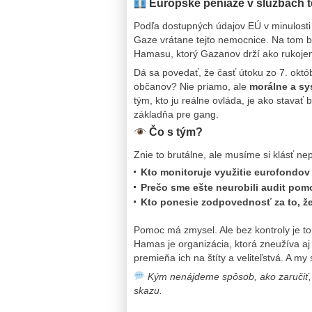
Európske peniaze v službách t
Podľa dostupných údajov EÚ v minulosti i
Gaze vrátane tejto nemocnice. Na tom b
Hamasu, ktorý Gazanov drží ako rukoje
Dá sa povedať, že časť útoku zo 7. ok
občanov? Nie priamo, ale
morálne a s
tým, kto ju reálne ovláda, je ako stavať 
základňa pre gang.
Čo s tým?
Znie to brutálne, ale musíme si klásť ne
Kto monitoruje využitie eurofondov
Prečo sme ešte neurobili audit po
Kto ponesie zodpovednosť za to, ž
Pomoc má zmysel. Ale bez kontroly je to h
Hamas je organizácia, ktorá zneužíva aj 
premieňa ich na štíty a veliteľstvá. A m
Kým nenájdeme spôsob, ako zaručiť, 
skazu.