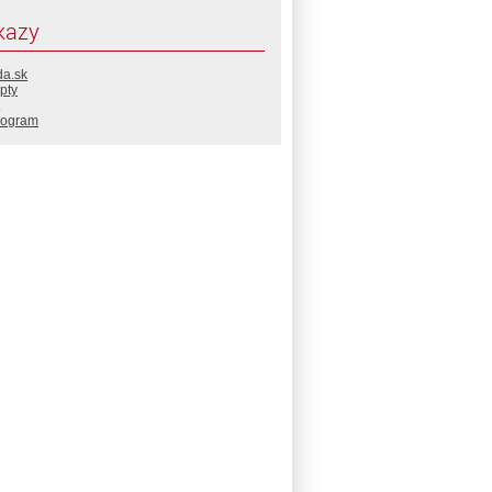
kazy
da.sk
pty
rogram