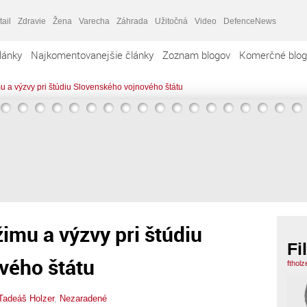
tail
Zdravie
Žena
Varecha
Záhrada
Užitočná
Video
DefenceNews
lánky
Najkomentovanejšie články
Zoznam blogov
Komerčné blog
u a výzvy pri štúdiu Slovenského vojnového štátu
imu a výzvy pri štúdiu
Fi
vého štátu
ftholz
 Tadeáš Holzer
,
Nezaradené