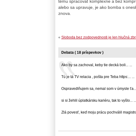
tému spracovať komplexne a bez komp
alebo sa upravuje, je ako bomba s one
znova.
«
Sloboda bez zodpovednosti je len hlučná zb
Debata ( 18 príspevkov )
Ako by sa zachoval, keby tie decká boli... ...
Tú je tá TV relacia , pošta pre Teba https:... ...
Ospravedlňujem sa, nemal som v úmysle ťa... 
si si žehlil úplatkársku kariéru, tak to vyšlo... ..
Zlá povesť, keď moju prácu pochválil magistrát.