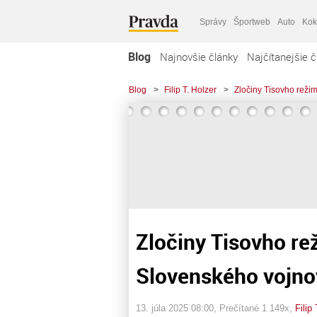
Správy
Športweb
Auto
Kok
Blog
Najnovšie články
Najčítanejšie č
Blog
>
Filip T. Holzer
>
Zločiny Tisovho režim
Zločiny Tisovho rež
Slovenského vojno
13. júla 2025 08:00
, Prečítané 1 149x,
Filip