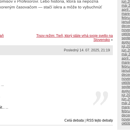
romisov v
Profesorovi
. Lebo história, ktorá sa nepozná
jún 
máj 
skoreným časovačom — stačí iskra a môže to vybuchnúť
apríl
mare
febr
janu
dece
nove
októ
raň
Tisov režim: Tieň, ktorý stále vrhá svoje svetlo na
sept
Slovensko
»
augu
júl 2
jún 
Posledný 14. 07. 2025, 21:19
máj 
apríl
mare
febr
janu
dece
nove
októ
...
sept
augu
júl 2
.
jún 
máj 
mare
.. ...
febr
dece
nove
Celá debata
|
RSS tejto debaty
októ