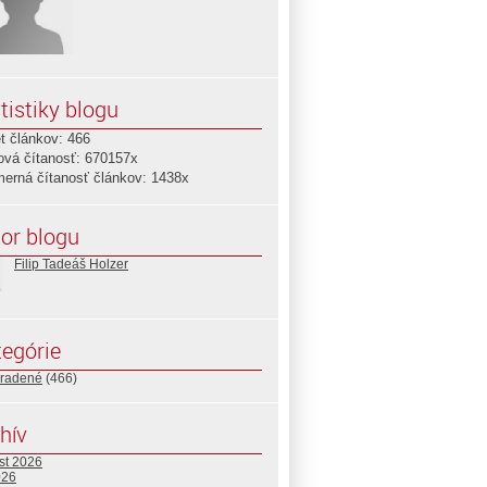
tistiky blogu
t článkov: 466
ová čítanosť: 670157x
merná čítanosť článkov: 1438x
or blogu
Filip Tadeáš Holzer
egórie
radené
(466)
hív
st 2026
026