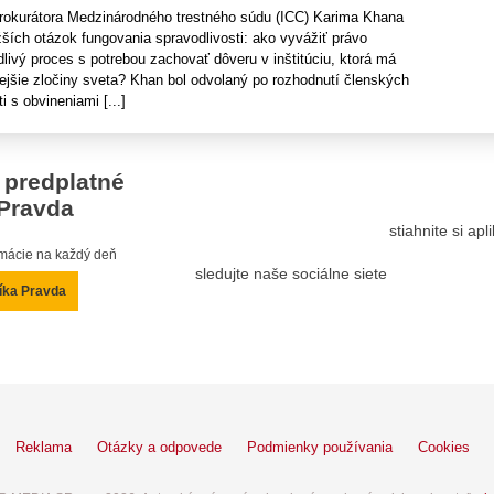
rokurátora Medzinárodného trestného súdu (ICC) Karima Khana
ažších otázok fungovania spravodlivosti: ako vyvážiť právo
dlivý proces s potrebou zachovať dôveru v inštitúciu, ktorá má
ejšie zločiny sveta? Khan bol odvolaný po rozhodnutí členských
i s obvineniami [...]
 predplatné
Pravda
stiahnite si ap
ormácie na každý deň
sledujte naše sociálne siete
íka Pravda
Reklama
Otázky a odpovede
Podmienky používania
Cookies