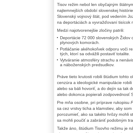
Tisov režim nebol len obyčajným štátnym
najtemnejších období slovenskej histórie
Slovenský vojnový štát, pod vedením Jo
na deportáciách a vyvražďovaní tisícok 
Medzi najotvorenejšie zločiny patrili:
Deportácie 72 000 slovenských Židov d
plynových komorách.
Potláčanie akéhokoľvek odporu voči re
tých, ktorí sa odvážili postaviť totalite.
Vytváranie atmosféry strachu a nenávi
a náboženských predsudkov.
Práve tieto krutosti robili štúdium toht
cenzúra a ideologické manipulácie robil
alebo sa báli hovoriť, a do dejín sa tak d
alebo dokonca popierali zodpovednosť S
Pre mňa osobne, pri príprave rukopisu
P
sa cez vrstvy ticha a klamstiev, aby som 
porozumieť, ako sa takéto hrôzy mohli s
sa mohli poučiť a zabrániť podobným tr
Takže áno, štúdium Tisovho režimu je ná