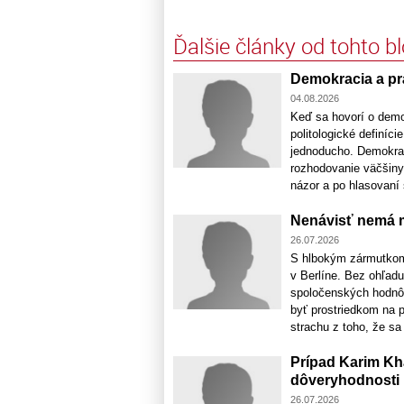
Ďalšie články od tohto b
Demokracia a prá
04.08.2026
Keď sa hovorí o demok
politologické definíc
jednoducho. Demokrac
rozhodovanie väčšiny.
názor a po hlasovaní s
Nenávisť nemá m
26.07.2026
S hlbokým zármutkom
v Berlíne. Bez ohľadu
spoločenských hodnôt,
byť prostriedkom na 
strachu z toho, že sa 
Prípad Karim Kh
dôveryhodnosti
26.07.2026