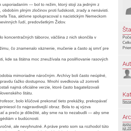
 usporiadaním — bol to režim, ktorý stojí za jedným z
, obdobím plným zločinov proti ľudskosti, zrady a nenávisti.
zefa Tisa, aktívne spolupracoval s nacistickým Nemeckom
nevinných ľudí, predovšetkým Židov.
Šta
o koncentračných táborov, väčšina z nich skončila v
Poče
Celk
Prie
žimu, čo znamenalo väznenie, mučenie a často aj smrť pre
sti, kde sa štátna moc zneužívala na posilňovanie rasových
Aut
o obdobia mimoriadne náročným. Archívy boli často neúplné,
i pravdu ťažko dostupnou. Mnohí svedkovia už zomreli
ostali najmä oficiálne verzie, ktoré často bagatelizovali
Kat
lovenského štátu.
rofesor
, bolo kľúčové prekonať tieto prekážky, prekopávať
Neza
priniesol čo najpravdivejší obraz. Bola to aj výzva
tať a prečo je dôležité, aby sme na to nezabudli — aby sme
Arc
agédiám v budúcnosti.
augu
ročné, ale nevyhnutné. A práve preto som sa rozhodol túto
júl 2