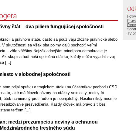
Od
logera
Fotky
Prav
Rece
vny štát – dva piliere fungujúcej spoločnosti
Šport
TV p
racii a právnom štáte, často sa používajú zložité právnické alebo
ie. V skutočnosti sa však oba pojmy dajú pochopiť veľmi
ia – vôľa väčšiny Najzákladnejším princípom demokracie je
 Ak skupina ľudí rieši spoločnú otázku, každý môže vyjadriť svoj
a [...]
iesto v slobodnej spoločnosti
 som prijal správu o tragickom útoku na účastníkov pochodu CSD
 na to, aké má človek názory na otázky sexuality, rodiny či
 útok namierený proti ľuďom je neprijateľný. Násilie nikdy nesmie
presadzovanie presvedčenia. Každý človek má právo žiť bez
stane terčom [...]
an: medzi prezumpciou neviny a ochranou
 Medzinárodného trestného súdu