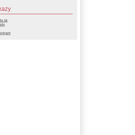
kazy
da.sk
pty
rogram