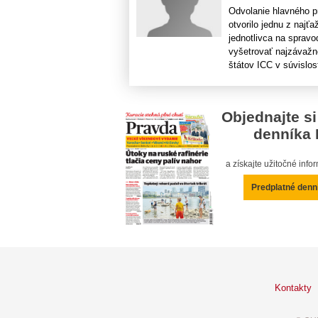
Odvolanie hlavného p
otvorilo jednu z najť
jednotlivca na spravo
vyšetrovať najzávažn
štátov ICC v súvislost
Objednajte si
denníka 
a získajte užitočné inf
Predplatné denn
Kontakty