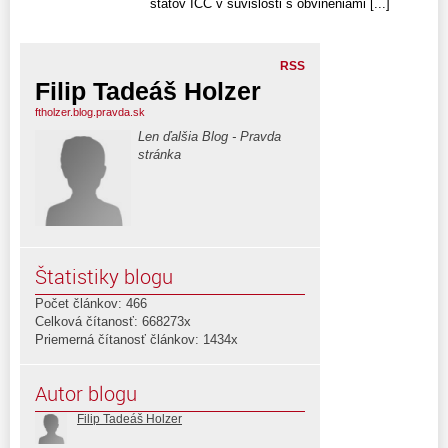
štátov ICC v súvislosti s obvineniami [...]
RSS
Filip Tadeáš Holzer
ftholzer.blog.pravda.sk
Len ďalšia Blog - Pravda
stránka
Štatistiky blogu
Počet článkov: 466
Celková čítanosť: 668273x
Priemerná čítanosť článkov: 1434x
Autor blogu
Filip Tadeáš Holzer