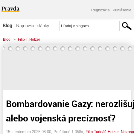
Registrácia
Prihlásenie
Blog
Najnovšie články
Najčítanejšie články
Blog
>
Filip T. Holzer
Najkomentovanejšie články
>
Bombardovanie Gazy: nerozlišujúce údery alebo vojenská precíznosť?
Zoznam blogov
Komerčné blogy
Bombardovanie Gazy: nerozlišu
alebo vojenská precíznosť?
15. septembra 2025 08:00
, Prečítané 1 058x,
Filip Tadeáš Holzer
,
Nezara