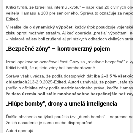
Kritici tvrdili, že Izrael má internú „kvótu“ – napríklad 20 civilných 
veliteľa Hamasu a 100 pre seniorného. Správa to označuje za
nepo
Edited.
V realite ide o
dynamický výpočet
: každý útok posudzuje vojensk
zisku oproti možným stratám. Aj keď operácia „prešla“ výpočtami,
n
– niektoré nálety boli zrušené aj pri nízkych odhadoch civilných strát
„Bezpečné zóny“ – kontroverzný pojem
Izrael opakovane označoval časti Gazy za „relatívne bezpečné“ a vyz
Kritici tvrdili, že aj tieto zóny boli bombardované.
Správa však uvádza, že podľa dostupných dát
iba 2–3,5 % všetkýc
oblastiach
213-2.9.2025-Edited. Autori uznávajú, že pojem „safe z
(nešlo o oficiálne zóny podľa medzinárodného práva, keďže Hamas 
že
tieto územia boli stále mnohonásobne bezpečnejšie než zv
„Hlúpe bomby“, drony a umelá inteligencia
Ďalšie obvinenia sa týkali použitia tzv. „dumb bombs“ – nepresne nav
že ich nasadenie je samo osebe disproporčné.
Autori oponujú: