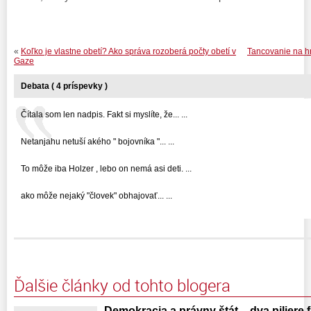
«
Koľko je vlastne obetí? Ako správa rozoberá počty obetí v
Tancovanie na hr
Gaze
Debata ( 4 príspevky )
Čítala som len nadpis. Fakt si myslíte, že... ...
Netanjahu netuší akého " bojovníka "... ...
To môže iba Holzer , lebo on nemá asi deti. ...
ako môže nejaký "človek" obhajovať... ...
Ďalšie články od tohto blogera
Demokracia a právny štát – dva piliere