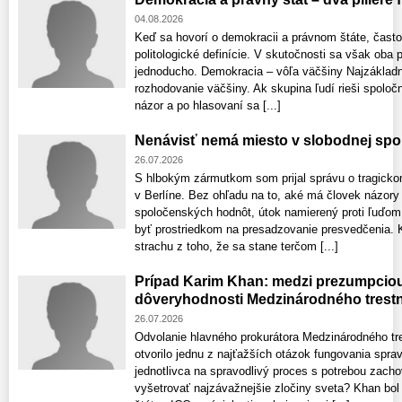
04.08.2026
Keď sa hovorí o demokracii a právnom štáte, často
politologické definície. V skutočnosti sa však oba
jednoducho. Demokracia – vôľa väčšiny Najzákladn
rozhodovanie väčšiny. Ak skupina ľudí rieši spoloč
názor a po hlasovaní sa [...]
Nenávisť nemá miesto v slobodnej spo
26.07.2026
S hlbokým zármutkom som prijal správu o tragick
v Berlíne. Bez ohľadu na to, aké má človek názory 
spoločenských hodnôt, útok namierený proti ľuďom j
byť prostriedkom na presadzovanie presvedčenia. 
strachu z toho, že sa stane terčom [...]
Prípad Karim Khan: medzi prezumpcio
dôveryhodnosti Medzinárodného trest
26.07.2026
Odvolanie hlavného prokurátora Medzinárodného t
otvorilo jednu z najťažších otázok fungovania sprav
jednotlivca na spravodlivý proces s potrebou zacho
vyšetrovať najzávažnejšie zločiny sveta? Khan bol