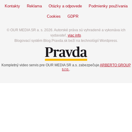
Kontakty
Reklama
Otázky a odpovede
Podmienky používania
Cookies
GDPR
© OUR MEDIA SR a. s. 2026. Autorské práva sú vyhradené a vykonáva ich
vydavateľ,
viac info
.
Blogovací systém Blog.Pravda.sk beží na technológií Wordpress.
Kompletný video servis pre OUR MEDIA SR a.s. zabezpečuje
ARBERTO GROUP
s.r.o.
.