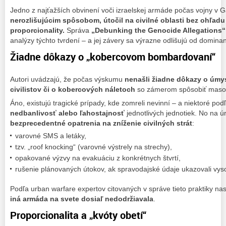
Jedno z najťažších obvinení voči izraelskej armáde počas vojny v 
nerozlišujúcim spôsobom, útočil na civilné oblasti bez ohľadu 
proporcionality.
Správa
„Debunking the Genocide Allegations“
analýzy týchto tvrdení – a jej závery sa výrazne odlišujú od domin
Žiadne dôkazy o „kobercovom bombardovaní“
Autori uvádzajú, že počas výskumu
nenašli žiadne dôkazy o úm
civilistov či o kobercových náletoch
so zámerom spôsobiť masov
Áno, existujú tragické prípady, kde zomreli nevinní – a niektoré po
nedbanlivosť alebo ľahostajnosť
jednotlivých jednotiek. No na úr
bezprecedentné opatrenia na zníženie civilných strát
:
varovné SMS a letáky,
tzv. „roof knocking“ (varovné výstrely na strechy),
opakované výzvy na evakuáciu z konkrétnych štvrtí,
rušenie plánovaných útokov, ak spravodajské údaje ukazovali vysok
Podľa urban warfare expertov citovaných v správe tieto praktiky na
iná armáda na svete dosiaľ nedodržiavala
.
Proporcionalita a „kvóty obetí“