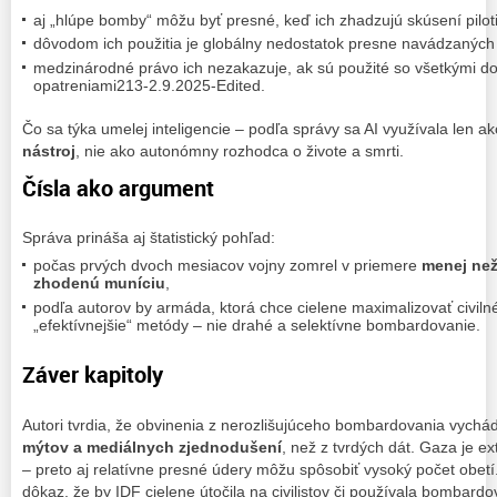
aj „hlúpe bomby“ môžu byť presné, keď ich zhadzujú skúsení piloti
dôvodom ich použitia je globálny nedostatok presne navádzaných z
medzinárodné právo ich nezakazuje, ak sú použité so všetkými d
opatreniami213-2.9.2025-Edited.
Čo sa týka umelej inteligencie – podľa správy sa AI využívala len a
nástroj
, nie ako autonómny rozhodca o živote a smrti.
Čísla ako argument
Správa prináša aj štatistický pohľad:
počas prvých dvoch mesiacov vojny zomrel v priemere
menej než
zhodenú muníciu
,
podľa autorov by armáda, ktorá chce cielene maximalizovať civilné
„efektívnejšie“ metódy – nie drahé a selektívne bombardovanie.
Záver kapitoly
Autori tvrdia, že obvinenia z nerozlišujúceho bombardovania vychá
mýtov a mediálnych zjednodušení
, než z tvrdých dát. Gaza je e
– preto aj relatívne presné údery môžu spôsobiť vysoký počet obetí
dôkaz, že by IDF cielene útočila na civilistov či používala bombard