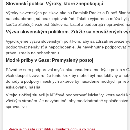
Slovenskí politici: Výroky, ktoré znepokojujú
Výroky slovenských politikov, ako sú Dominik Radler a Ľuboš Blanár, 
na sebaobranu, sú neakceptovateľné. Takéto vyjadrenia môžu byť 
keďže zľahčujú vážnosť útokov na Izrael a podporujú nepravdivé nara
Výzva slovenským politikom: Zdržte sa neuvážených vý
Vyjadrujeme výzvu slovenským politikom, aby sa zdržali neuvážený
podporovať nenávisť a nepochopenie. Je nevyhnutné podporovať mi
právo Izraela na sebaobranu.
Modré prilby v Gaze: Premyslený postoj
Pôvodne som podporoval myšlienku nasadenia modrých prilieb v G
však dospel k záveru, že tento krok by mohol byť neefektívny a nebe
dohody a podpory miestnych aktérov by nasadenie modrých prilieb 
eskalovaniu násilia.
V tejto zložitej situácii je kľúčové podporovať iniciatívy, ktoré vedú
všetkým stranám. Je nevyhnutné, aby medzinárodné spoločenstvo
spravodlivo.
«
Prečo je dôležité čítať Bibliu v kontexte doby a čo môže