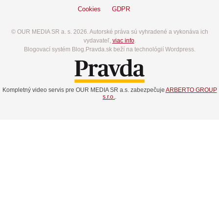
Cookies
GDPR
© OUR MEDIA SR a. s. 2026. Autorské práva sú vyhradené a vykonáva ich
vydavateľ,
viac info
.
Blogovací systém Blog.Pravda.sk beží na technológií Wordpress.
Kompletný video servis pre OUR MEDIA SR a.s. zabezpečuje
ARBERTO GROUP
s.r.o.
.