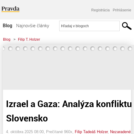
Registrácia
Prihlásenie
Blog
Najnovšie články
Najčítanejšie články
Blog
>
Filip T. Holzer
Najkomentovanejšie články
>
Izrael a Gaza: Analýza konfliktu a výziev pre Slovensko
Zoznam blogov
Komerčné blogy
Izrael a Gaza: Analýza konfliktu
Slovensko
4. októbra 2025 08:00
, Prečítané 960x,
Filip Tadeáš Holzer
,
Nezaradené