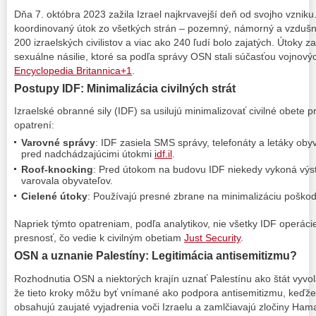
Dňa 7. októbra 2023 zažila Izrael najkrvavejší deň od svojho vznik
koordinovaný útok zo všetkých strán – pozemný, námorný a vzdušný
200 izraelských civilistov a viac ako 240 ľudí bolo zajatých. Útoky 
sexuálne násilie, ktoré sa podľa správy OSN stali súčasťou vojnov
Encyclopedia Britannica+1
.
Postupy IDF: Minimalizácia civilných strát
Izraelské obranné sily (IDF) sa usilujú minimalizovať civilné obete 
opatrení:
Varovné správy
: IDF zasiela SMS správy, telefonáty a letáky ob
pred nadchádzajúcimi útokmi
idf.il
.
Roof-knocking
: Pred útokom na budovu IDF niekedy vykoná výstr
varovala obyvateľov.
Cielené útoky
: Používajú presné zbrane na minimalizáciu poškoden
Napriek týmto opatreniam, podľa analytikov, nie všetky IDF operá
presnosť, čo vedie k civilným obetiam
Just Security
.
OSN a uznanie Palestíny: Legitimácia antisemitizmu?
Rozhodnutia OSN a niektorých krajín uznať Palestínu ako štát vyvoláv
že tieto kroky môžu byť vnímané ako podpora antisemitizmu, keďže
obsahujú zaujaté vyjadrenia voči Izraelu a zamlčiavajú zločiny Ha