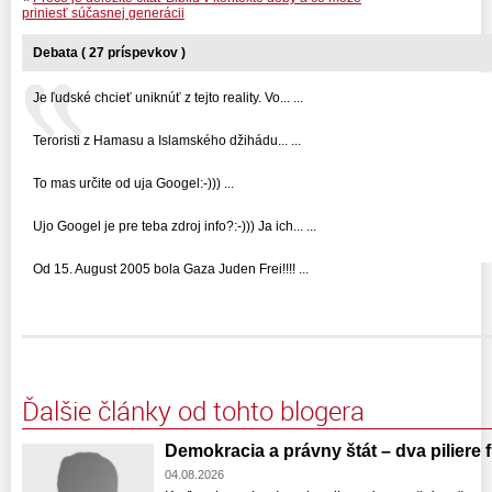
priniesť súčasnej generácii
Debata ( 27 príspevkov )
Je ľudské chcieť uniknúť z tejto reality. Vo... ...
Teroristi z Hamasu a Islamského džihádu... ...
To mas určite od uja Googel:-))) ...
Ujo Googel je pre teba zdroj info?:-))) Ja ich... ...
Od 15. August 2005 bola Gaza Juden Frei!!!! ...
Ďalšie články od tohto blogera
Demokracia a právny štát – dva piliere
04.08.2026