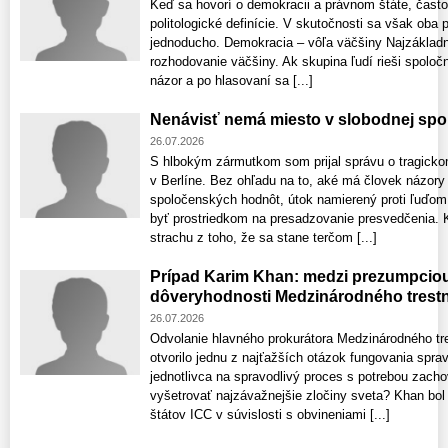
Keď sa hovorí o demokracii a právnom štáte, často
politologické definície. V skutočnosti sa však oba
jednoducho. Demokracia – vôľa väčšiny Najzákladn
rozhodovanie väčšiny. Ak skupina ľudí rieši spoloč
názor a po hlasovaní sa [...]
Nenávisť nemá miesto v slobodnej spo
26.07.2026
S hlbokým zármutkom som prijal správu o tragick
v Berlíne. Bez ohľadu na to, aké má človek názory 
spoločenských hodnôt, útok namierený proti ľuďom j
byť prostriedkom na presadzovanie presvedčenia. 
strachu z toho, že sa stane terčom [...]
Prípad Karim Khan: medzi prezumpcio
dôveryhodnosti Medzinárodného trest
26.07.2026
Odvolanie hlavného prokurátora Medzinárodného t
otvorilo jednu z najťažších otázok fungovania sprav
jednotlivca na spravodlivý proces s potrebou zacho
vyšetrovať najzávažnejšie zločiny sveta? Khan bol
štátov ICC v súvislosti s obvineniami [...]