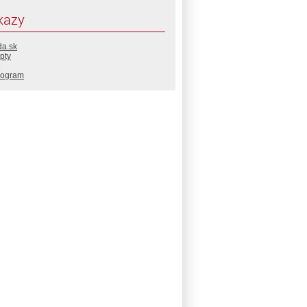
kazy
da.sk
pty
rogram