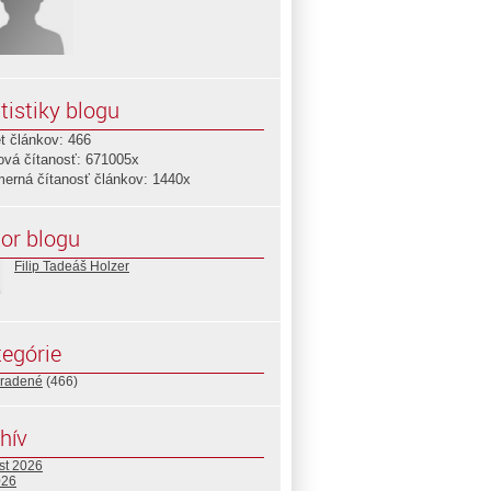
tistiky blogu
t článkov: 466
ová čítanosť: 671005x
merná čítanosť článkov: 1440x
or blogu
Filip Tadeáš Holzer
egórie
radené
(466)
hív
st 2026
026