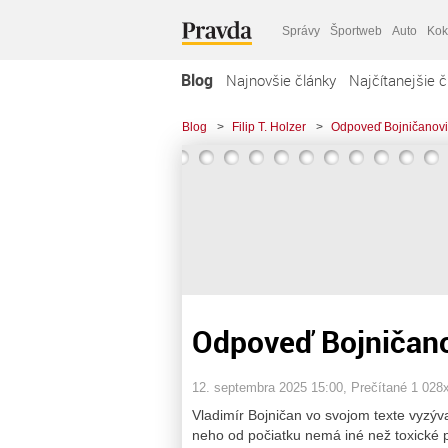
Správy
Športweb
Auto
Kok
Blog
Najnovšie články
Najčítanejšie č
Blog
>
Filip T. Holzer
>
Odpoveď Bojničanovi
Odpoveď Bojničano
12. septembra 2025 15:00
, Prečítané 1 028
Vladimír Bojničan vo svojom texte vyzýva
neho od počiatku nemá iné než toxické p