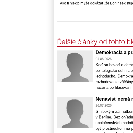
Ako ti niekto m§že dokázať, že Boh neexistuje,.
Ďalšie články od tohto b
Demokracia a prá
04.08.2026
Keď sa hovorí o demok
politologické definíc
jednoducho. Demokrac
rozhodovanie väčšiny.
názor a po hlasovaní s
Nenávisť nemá m
26.07.2026
S hlbokým zármutkom
v Berlíne. Bez ohľadu
spoločenských hodnôt,
byť prostriedkom na 