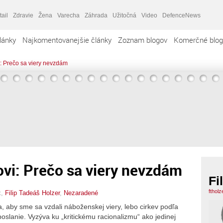
tail
Zdravie
Žena
Varecha
Záhrada
Užitočná
Video
DefenceNews
lánky
Najkomentovanejšie články
Zoznam blogov
Komerčné blog
: Prečo sa viery nevzdám
vi: Prečo sa viery nevzdám
Fi
ftholz
x,
Filip Tadeáš Holzer
,
Nezaradené
, aby sme sa vzdali náboženskej viery, lebo cirkev podľa
oslanie. Vyzýva ku „kritickému racionalizmu“ ako jedinej