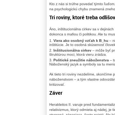
Kto z nás si trúfne povedať týmto ľuďom
na psychologickú chybu znamená znehod
Tri roviny, ktoré treba odlišo
Áno, inštitucionálna cirkev sa v dejinác
dokonca s mafiou či politikou. Ale tu mu
Viera ako osobný vzťah k B_hu
– ni
inštitúcie. Je to osobná skúsenosť člove
Inštitucionálna cirkev
– môže byť pro
štruktúrou moci, ktorá vieru zrádza.
Politické zneužitie náboženstva
– to
Náboženský jazyk a symboly sa tu menia 
Ak tieto tri roviny nezdelíme, skončíme
náboženstvom – a tým vlastne odovzdá
kritizovať.
Záver
Herakleitos II. varuje pred fundamenta
relativizmus, ktorý odmieta aj nádej, je t
otvorená, zápasiaca, často neistá. Ale