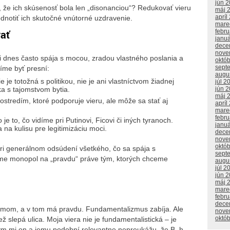
jún 
, že ich skúsenosť bola len „disonanciou“? Redukovať vieru
máj 
apríl
notiť ich skutočné vnútorné uzdravenie.
mare
febr
vať
janu
dece
nove
h i dnes často spája s mocou, zradou vlastného poslania a
októ
sept
síme byť presní:
augu
e je totožná s politikou, nie je ani vlastníctvom žiadnej
júl 2
jún 
ka s tajomstvom bytia.
máj 
stredím, ktoré podporuje vieru, ale môže sa stať aj
apríl
mare
febr
 je to, čo vidíme pri Putinovi, Ficovi či iných tyranoch.
janu
na kulisu pre legitimizáciu moci.
dece
nove
októ
 pri generálnom odsúdení všetkého, čo sa spája s
sept
me monopol na „pravdu“ práve tým, ktorých chceme
augu
júl 2
jún 
máj 
mare
febr
dece
lizmom, a v tom má pravdu. Fundamentalizmus zabíja. Ale
nove
októ
iež slepá ulica. Moja viera nie je fundamentalistická – je
 kým mi on a jemu podobní relevantne nepreukážu, že B_h