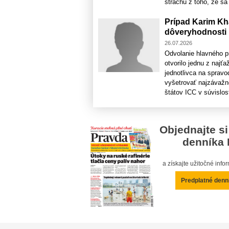
strachu z toho, že sa 
Prípad Karim Kh
dôveryhodnosti
26.07.2026
Odvolanie hlavného p
otvorilo jednu z najť
jednotlivca na spravo
vyšetrovať najzávažn
štátov ICC v súvislost
Objednajte si
denníka 
a získajte užitočné inf
Predplatné denn