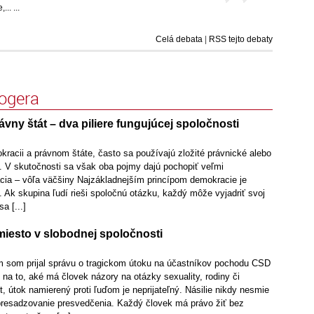
.. ...
Celá debata
|
RSS tejto debaty
logera
vny štát – dva piliere fungujúcej spoločnosti
racii a právnom štáte, často sa používajú zložité právnické alebo
ie. V skutočnosti sa však oba pojmy dajú pochopiť veľmi
ia – vôľa väčšiny Najzákladnejším princípom demokracie je
 Ak skupina ľudí rieši spoločnú otázku, každý môže vyjadriť svoj
a [...]
iesto v slobodnej spoločnosti
 som prijal správu o tragickom útoku na účastníkov pochodu CSD
 na to, aké má človek názory na otázky sexuality, rodiny či
 útok namierený proti ľuďom je neprijateľný. Násilie nikdy nesmie
presadzovanie presvedčenia. Každý človek má právo žiť bez