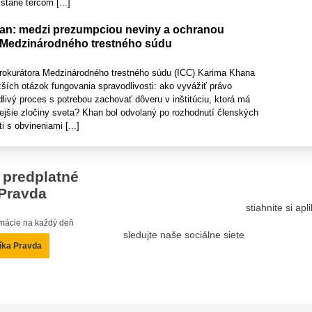
stane terčom [...]
an: medzi prezumpciou neviny a ochranou
 Medzinárodného trestného súdu
rokurátora Medzinárodného trestného súdu (ICC) Karima Khana
ažších otázok fungovania spravodlivosti: ako vyvážiť právo
dlivý proces s potrebou zachovať dôveru v inštitúciu, ktorá má
ejšie zločiny sveta? Khan bol odvolaný po rozhodnutí členských
i s obvineniami [...]
 predplatné
Pravda
stiahnite si ap
ormácie na každý deň
sledujte naše sociálne siete
íka Pravda