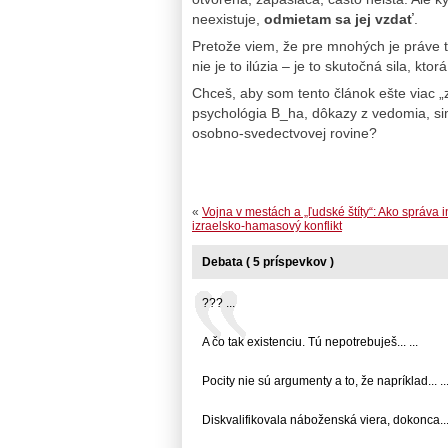
neexistuje,
odmietam sa jej vzdať
.
Pretože viem, že pre mnohých je práve tá
nie je to ilúzia – je to skutočná sila, kto
Chceš, aby som tento článok ešte viac „
psychológia B_ha, dôkazy z vedomia, simul
osobno-svedectvovej rovine?
«
Vojna v mestách a „ľudské štíty“: Ako správa i
izraelsko-hamasový konflikt
Debata ( 5 príspevkov )
??? ...
A čo tak existenciu. Tú nepotrebuješ... ...
Pocity nie sú argumenty a to, že napríklad... ..
Diskvalifikovala náboženská viera, dokonca... 