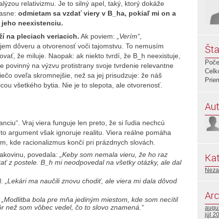
zou relativizmu. Je to silný apel, taký, ktorý dokáže
jasne:
odmietam sa vzdať viery v B_ha, pokiaľ mi on a
jeho neexistenciu.
 na pleciach veriacich.
Ak poviem:
„Verím“
,
jem dôveru a otvorenosť voči tajomstvu. To nemusím
Šta
ať, že miluje. Naopak: ak niekto tvrdí, že B_h neexistuje,
Poče
e povinný na výzvu protistrany svoje tvrdenie relevantne
Celk
 niečo oveľa skromnejšie, než sa jej prisudzuje: že náš
Prie
cou všetkého bytia. Nie je to slepota, ale otvorenosť.
Aut
anciu“. Vraj viera funguje len preto, že si ľudia nechcú
nto argument však ignoruje realitu. Viera reálne pomáha
am, kde racionalizmus končí pri prázdnych slovách.
rakovinu, povedala:
„Keby som nemala vieru, že ho raz
Kat
ať z postele. B_h mi neodpovedal na všetky otázky, ale dal
Neza
l:
„Lekári ma naučili znovu chodiť, ale viera mi dala dôvod
Arc
:
„Modlitba bola pre mňa jediným miestom, kde som necítil
kôr než som vôbec vedel, čo to slovo znamená.“
augu
júl 2