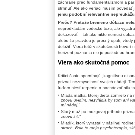
záchrane pred fundamentalizmom a paralý
strhnúť. Ale ako veriaci musím povedať 
jemu podobní relevantne nepreukážu 
Prečo? Pretože bremeno dôkazu neleží
nepredkladám vedeckú tézu, ale vyjadru
dokazovať – tak ako nikto nemusí dokazov
alebo že pravdou je presný opak, vtedy j
doložiť. Viera totiž v skutočnosti hovorí
horizont poznania nie je poslednou hrani
Viera ako skutočná pomoc
Kritici často spomínajú „kognitívnu dison
priznať nezmyselnosť svojich nádejí. Te
ľuďom niesť utrpenie a nachádzať silu t
Mladá matka, ktorej dieťa zomrelo na 
znovu uvidím, nezvládla by som ani vst
mi nádej.“
Starý muž po mozgovej príhode prizna
znovu žiť.“
Mladík, ktorý vyrastal v násilnej rodine
strach. Bola to moja psychoterapia, s