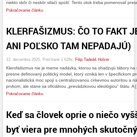
niekto skôr či neskôr stlačí spúšť. Tento útok treba pomenovať pres
Pokračovanie článku
KLERFAŠIZMUS: ČO TO FAKT J
ANI POĽSKO TAM NEPADAJÚ)
12. decembra 2025, Prečítané 1 628x,
Filip Tadeáš Holzer
Klerofašizmus nie je meme nadávka, ktorou sa ohadzujú tábory na 
presne definovaný politický model, ktorý vzniká len v špecifickom p
nacionalistická moc spojí s centralizovanou cirkevnou autoritou a 
prvkom, ale stane sa oficiálnou „prevádzkovou ideológiou“ štátu. A 
Pokračovanie článku
Keď sa človek oprie o niečo vyš
byť viera pre mnohých skutočn