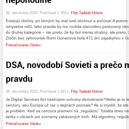
30. decembra 2025, Prečítané 1 302x,
Filip Tadeáš Holzer
Existujú zločiny, pri ktorých by mal svet stíchnuť a počúvať.A poto
úmyselne mlčí, lebo pravda by mu rozbila starostlivo pestovaný ob
do druhej kategórie – nie preto, že by bol menej strašný, ale preto, 
Zločin bez výhovoriek Romi Gonenová bola 471 dní zajatkyňou v G
Pokračovanie článku
DSA, novodobí Sovieti a prečo
pravdu
26. decembra 2025, Prečítané 1 427x,
Filip Tadeáš Holzer
Je Digital Services Act nástrojom ochrany demokracie?Alebo je to l
cenzúry, akú Európa už raz v dejinách poznala? Ak si myslíš, že id
je problém. Keď sa cenzúra premení na „reguláciu“ Totalita dnes n
tanky v uliciach ani zoznamy zakázaných kníh. Má algoritmy, regulá
Pokračovanie článku