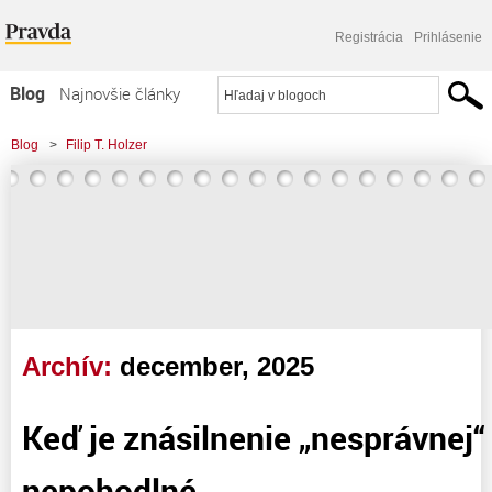
Registrácia
Prihlásenie
Blog
Najnovšie články
Najčítanejšie články
Blog
>
Filip T. Holzer
Najkomentovanejšie články
Zoznam blogov
Komerčné blogy
Archív:
december, 2025
Keď je znásilnenie „nesprávnej“
nepohodlné