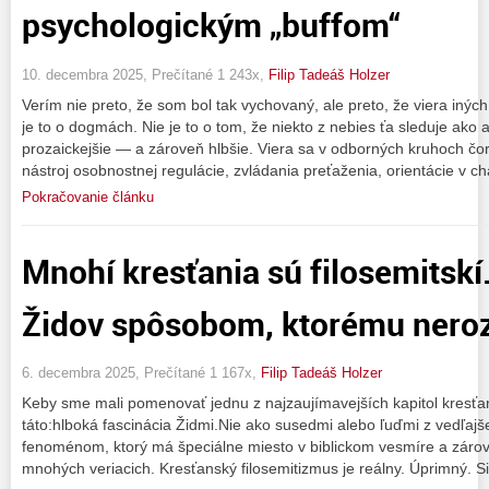
psychologickým „buffom“
10. decembra 2025, Prečítané 1 243x,
Filip Tadeáš Holzer
Verím nie preto, že som bol tak vychovaný, ale preto, že viera inýc
je to o dogmách. Nie je to o tom, že niekto z nebies ťa sleduje ako 
prozaickejšie — a zároveň hlbšie. Viera sa v odborných kruhoch čor
nástroj osobnostnej regulácie, zvládania preťaženia, orientácie v c
Pokračovanie článku
Mnohí kresťania sú filosemitskí
Židov spôsobom, ktorému ner
6. decembra 2025, Prečítané 1 167x,
Filip Tadeáš Holzer
Keby sme mali pomenovať jednu z najzaujímavejších kapitol kresťan
táto:hlboká fascinácia Židmi.Nie ako susedmi alebo ľuďmi z vedľaj
fenoménom, ktorý má špeciálne miesto v biblickom vesmíre a zárov
mnohých veriacich. Kresťanský filosemitizmus je reálny. Úprimný. S