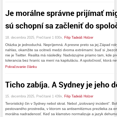
Je morálne správne prijímať mig
sú schopní sa začleniť do spolo
18. decembra 2025, Prečítané 1 830x,
Filip Tadeáš Holzer
Otázka je jednoduchá. Nepríjemná. A presne preto sa jej Západ rok
nahlas, okamžite sa ocitneš medzi dvoma extrémami: buď si „bezcitn
nie je Twitter. Realita má následky. Nadväzujme priamo tam, kde pre
tolerancia bez hraníc sa mení na kapituláciu. A spoločnosť, ktorá ne
Pokračovanie článku
Ticho zabíja. A Sydney je jeho 
15. decembra 2025, Prečítané 1 439x,
Filip Tadeáš Holzer
Teroristický čin v Sydney nebol skrat. Nebol „izolovaný incident“. 
pestovaného prostredia, v ktorom sa antisemitizmus prezlieka za em
morálna nadradenosť. Keď sa klamstvo normalizuje a jazyk dehum