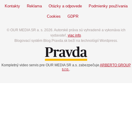
Kontakty
Reklama
Otázky a odpovede
Podmienky používania
Cookies
GDPR
© OUR MEDIA SR a. s. 2026. Autorské práva sú vyhradené a vykonáva ich
vydavateľ,
viac info
.
Blogovací systém Blog.Pravda.sk beží na technológií Wordpress.
Kompletný video servis pre OUR MEDIA SR a.s. zabezpečuje
ARBERTO GROUP
s.r.o.
.