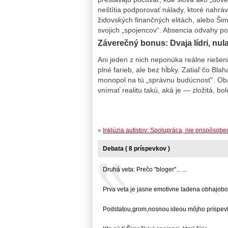
neštítia podporovať nálady, ktoré nahráv
židovských finančných elitách, alebo Ši
svojich „spojencov“. Absencia odvahy po
Záverečný bonus: Dvaja lídri, nu
Ani jeden z nich neponúka reálne riešeni
plné farieb, ale bez hĺbky. Zatiaľ čo Bla
monopol na tú „správnu budúcnosť“. Oba
vnímať realitu takú, aká je — zložitá, bo
«
Inklúzia autistov: Spolupráca, nie prispôsobe
Debata ( 8 príspevkov )
Druhá veta: Prečo "bloger"... ...
Prva veta je jasne emotivne ladena obhajobou.
Podstatou,grom,nosnou ideou môjho príspevku.