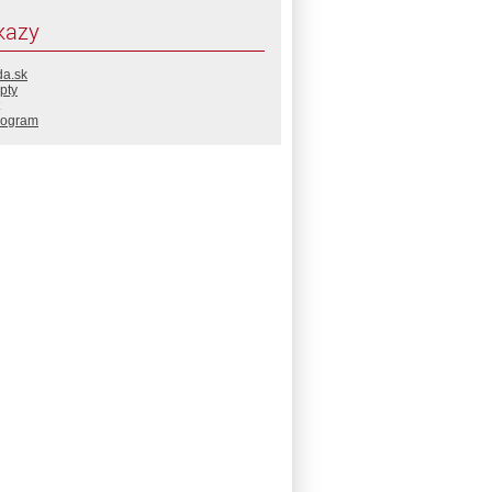
kazy
da.sk
pty
rogram