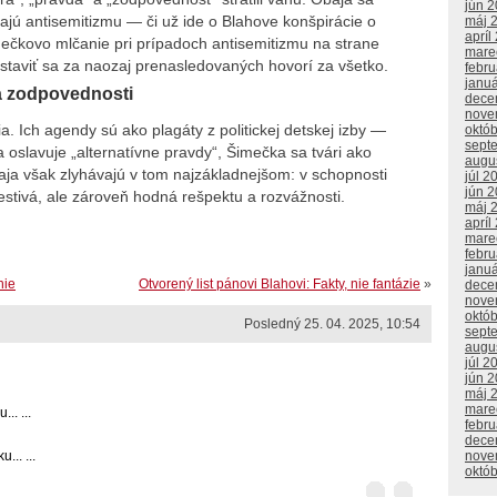
jún 
ajú antisemitizmu — či už ide o Blahove konšpirácie o
máj 
apríl
mečkovo mlčanie pri prípadoch antisemitizmu na strane
mare
staviť sa za naozaj prenasledovaných hovorí za všetko.
febr
janu
la zodpovednosti
dece
nove
a. Ich agendy sú ako plagáty z politickej detskej izby —
októ
sept
ha oslavuje „alternatívne pravdy“, Šimečka sa tvári ako
augu
ja však zlyhávajú v tom najzákladnejšom: v schopnosti
júl 2
jún 
lestivá, ale zároveň hodná rešpektu a rozvážnosti.
máj 
apríl
mare
febr
janu
nie
Otvorený list pánovi Blahovi: Fakty, nie fantázie
»
dece
nove
októ
Posledný 25. 04. 2025, 10:54
sept
augu
júl 2
jún 
máj 
mare
.. ...
febr
dece
nove
.. ...
októ