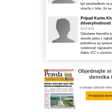
byť prostriedkom na 
strachu z toho, že sa 
Prípad Karim Kh
dôveryhodnosti
26.07.2026
Odvolanie hlavného p
otvorilo jednu z najť
jednotlivca na spravo
vyšetrovať najzávažn
štátov ICC v súvislost
Objednajte si
denníka 
a získajte užitočné inf
Predplatné denn