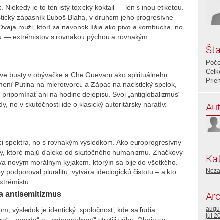
 Niekedy je to ten istý toxický koktail — len s inou etiketou.
stický zápasník Ľuboš Blaha, v druhom jeho progresívne
vaja muži, ktorí sa navonok líšia ako pivo a kombucha, no
ku — extrémistov s rovnakou pýchou a rovnakým
Šta
Poče
Celk
inove busty v obývačke a Che Guevaru ako spirituálneho
Prie
 mení Putina na mierotvorcu a Západ na nacistický spolok,
e pripomínať ani na hodine dejepisu. Svoj „antiglobalizmus“
Aut
, no v skutočnosti ide o klasický autoritársky naratív:
i spektra, no s rovnakým výsledkom. Ako europrogresívny
rmy, ktoré majú ďaleko od skutočného humanizmu. Značkový
Kat
a novým morálnym kyjakom, ktorým sa bije do všetkého,
Neza
 podporoval pluralitu, vytvára ideologickú čistotu – a kto
xtrémistu.
Arc
a antisemitizmus
augu
m, výsledok je identický: spoločnosť, kde sa ľudia
júl 2
a“, „pravda“ a „zodpovednosť“ stratili váhu. Obaja sa