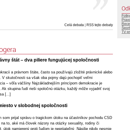
Od
Fotky
Prav
Rece
Celá debata
|
RSS tejto debaty
Šport
TV p
logera
vny štát – dva piliere fungujúcej spoločnosti
racii a právnom štáte, často sa používajú zložité právnické alebo
ie. V skutočnosti sa však oba pojmy dajú pochopiť veľmi
ia – vôľa väčšiny Najzákladnejším princípom demokracie je
 Ak skupina ľudí rieši spoločnú otázku, každý môže vyjadriť svoj
a [...]
iesto v slobodnej spoločnosti
 som prijal správu o tragickom útoku na účastníkov pochodu CSD
 na to, aké má človek názory na otázky sexuality, rodiny či
 útok namierený proti ľuďom je neprijateľný. Násilie nikdy nesmie