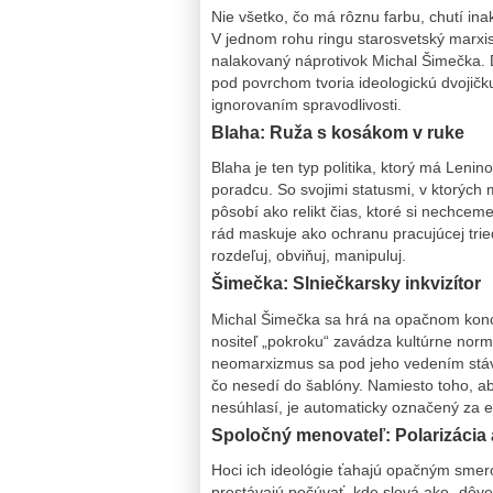
Nie všetko, čo má rôznu farbu, chutí inak.
V jednom rohu ringu starosvetský marxi
nalakovaný náprotivok Michal Šimečka. D
pod povrchom tvoria ideologickú dvojič
ignorovaním spravodlivosti.
Blaha: Ruža s kosákom v ruke
Blaha je ten typ politika, ktorý má Len
poradcu. So svojimi statusmi, v ktorých
pôsobí ako relikt čias, ktoré si nechcem
rád maskuje ako ochranu pracujúcej triedy
rozdeľuj, obviňuj, manipuluj.
Šimečka: Slniečkarsky inkvizítor
Michal Šimečka sa hrá na opačnom konc
nositeľ „pokroku“ zavádza kultúrne no
neomarxizmus sa pod jeho vedením stáv
čo nesedí do šablóny. Namiesto toho, aby
nesúhlasí, je automaticky označený za e
Spoločný menovateľ: Polarizácia 
Hoci ich ideológie ťahajú opačným smero
prestávajú počúvať, kde slová ako „dôver