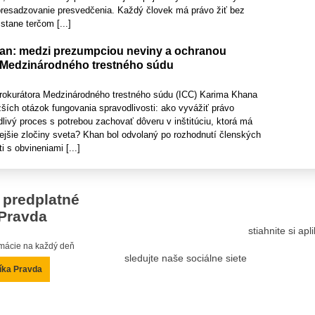
presadzovanie presvedčenia. Každý človek má právo žiť bez
stane terčom [...]
an: medzi prezumpciou neviny a ochranou
 Medzinárodného trestného súdu
rokurátora Medzinárodného trestného súdu (ICC) Karima Khana
ažších otázok fungovania spravodlivosti: ako vyvážiť právo
dlivý proces s potrebou zachovať dôveru v inštitúciu, ktorá má
ejšie zločiny sveta? Khan bol odvolaný po rozhodnutí členských
i s obvineniami [...]
 predplatné
Pravda
stiahnite si ap
ormácie na každý deň
sledujte naše sociálne siete
íka Pravda