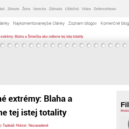
tail
Zdravie
Žena
Varecha
Záhrada
Užitočná
Video
DefenceNews
lánky
Najkomentovanejšie články
Zoznam blogov
Komerčné blog
extrémy: Blaha a Šimečka ako odtiene tej istej totality
né extrémy: Blaha a
Fi
 tej istej totality
ftholz
ip Tadeáš Holzer
,
Nezaradené