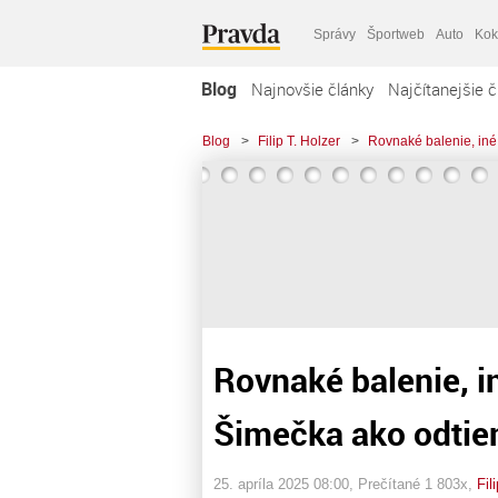
Správy
Športweb
Auto
Kok
Blog
Najnovšie články
Najčítanejšie č
Blog
>
Filip T. Holzer
>
Rovnaké balenie, iné 
Rovnaké balenie, i
Šimečka ako odtiene
25. apríla 2025 08:00
, Prečítané 1 803x,
Fil