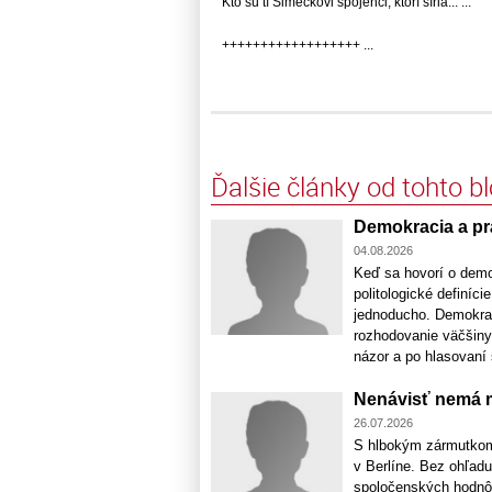
Kto sú tí Šimečkovi spojenci, ktorí šíria... ...
++++++++++++++++++ ...
Ďalšie články od tohto b
Demokracia a prá
04.08.2026
Keď sa hovorí o demok
politologické definíc
jednoducho. Demokrac
rozhodovanie väčšiny.
názor a po hlasovaní s
Nenávisť nemá m
26.07.2026
S hlbokým zármutkom
v Berlíne. Bez ohľadu
spoločenských hodnôt,