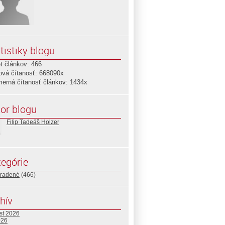
tistiky blogu
t článkov: 466
ová čítanosť: 668090x
merná čítanosť článkov: 1434x
or blogu
Filip Tadeáš Holzer
egórie
radené
(466)
hív
st 2026
026