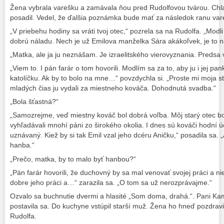
Žena vybrala varešku a zamávala ňou pred Rudolfovou tvárou. Chl
posadil. Vedel, že ďalšia poznámka bude mať za následok ranu var
„V priebehu hodiny sa vráti tvoj otec,“ pozrela sa na Rudolfa. „Modl
dobrú náladu. Nech je už Emilova manželka Sára akákoľvek, je to n
„Matka, ale ja ju neznášam. Je izraelitského vierovyznania. Predsa vi
„Viem to. I pán farár o tom hovorili. Modlím sa za to, aby ju i jej pan
katolíčku. Ak by to bolo na mne…“ povzdychla si. „Proste mi moja sta
mladých čias ju vydali za miestneho kováča. Dohodnutá svadba.“
„Bola šťastná?“
„Samozrejme, veď miestny kováč bol dobrá voľba. Môj starý otec b
vyhľadávali mnohí páni zo širokého okolia. I dnes sú kováči hodní úc
uznávaný. Kiež by si tak Emil vzal jeho dcéru Aničku,“ posadila sa. „
hanba.“
„Prečo, matka, by to malo byť hanbou?“
„Pán farár hovorili, že duchovný by sa mal venovať svojej práci a ni
dobre jeho práci a…“ zarazila sa. „O tom sa už nerozprávajme.“
Ozvalo sa buchnutie dvermi a hlasité „Som doma, drahá.“. Pani Ka
postavila sa. Do kuchyne vstúpil starší muž. Žena ho hneď pozdravi
Rudolfa.