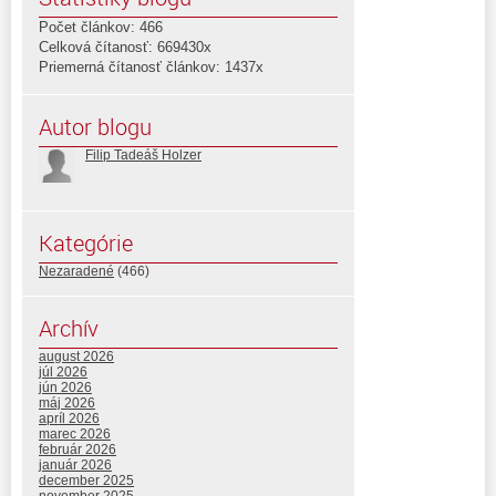
Počet článkov: 466
Celková čítanosť: 669430x
Priemerná čítanosť článkov: 1437x
Autor blogu
Filip Tadeáš Holzer
Kategórie
Nezaradené
(466)
Archív
august 2026
júl 2026
jún 2026
máj 2026
apríl 2026
marec 2026
február 2026
január 2026
december 2025