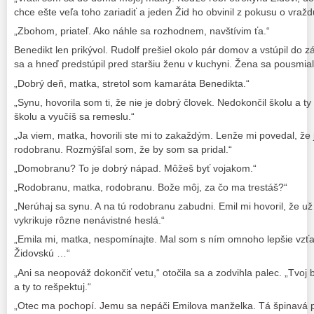
chce ešte veľa toho zariadiť a jeden Žid ho obvinil z pokusu o vražd
„Zbohom, priateľ. Ako náhle sa rozhodnem, navštívim ťa.“
Benedikt len prikývol. Rudolf prešiel okolo pár domov a vstúpil do 
sa a hneď predstúpil pred staršiu ženu v kuchyni. Žena sa pousmial
„Dobrý deň, matka, stretol som kamaráta Benedikta.“
„Synu, hovorila som ti, že nie je dobrý človek. Nedokončil školu a t
školu a vyučíš sa remeslu.“
„Ja viem, matka, hovorili ste mi to zakaždým. Lenže mi povedal, že 
rodobranu. Rozmýšľal som, že by som sa pridal.“
„Domobranu? To je dobrý nápad. Môžeš byť vojakom.“
„Rodobranu, matka, rodobranu. Bože môj, za čo ma trestáš?“
„Nerúhaj sa synu. A na tú rodobranu zabudni. Emil mi hovoril, že už u
vykrikuje rôzne nenávistné heslá.“
„Emila mi, matka, nespomínajte. Mal som s ním omnoho lepšie vzťah
Židovskú …“
„Ani sa neopováž dokončiť vetu,“ otočila sa a zodvihla palec. „Tvoj 
a ty to rešpektuj.“
„Otec ma pochopí. Jemu sa nepáči Emilova manželka. Tá špinavá p