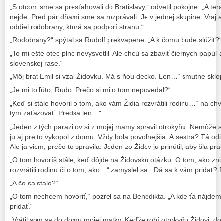
„S otcom sme sa presťahovali do Bratislavy,“ odvetil pokojne. „A ter
nejde. Pred pár dňami sme sa rozprávali. Je v jednej skupine. Vraj a
oddiel rodobrany, ktorá sa podporí stranu.“
„Rodobrany?“ spýtal sa Rudolf prekvapene. „A k čomu bude slúžiť?
„To mi ešte otec plne nevysvetlil. Ale chcú sa zbaviť čiernych papúľ a
slovenskej rase.“
„Môj brat Emil si vzal Židovku. Má s ňou decko. Len…“ smutne sklop
„Je mi to ľúto, Rudo. Prečo si mi o tom nepovedal?“
„Keď si stále hovoril o tom, ako vám Židia rozvrátili rodinu…“ na ch
tým zaťažovať. Predsa len…“
„Jeden z tých parazitov si z mojej mamy spravil otrokyňu. Nemôže s
ju aj pre to vykopol z domu. Vždy bola povoľnejšia. A sestra? Tá odi
Ale ja viem, prečo to spravila. Jeden zo Židov ju prinútil, aby šla pr
„O tom hovoríš stále, keď dôjde na Židovskú otázku. O tom, ako znič
rozvrátili rodinu či o tom, ako…“ zamyslel sa. „Dá sa k vám pridať? Pr
„A čo sa stalo?“
„O tom nechcem hovoriť,“ pozrel sa na Benedikta. „A kde ťa nájdem
pridať.“
„Vrátil som sa do domu mojej matky. Keďže robí otrokyňu Židovi, d