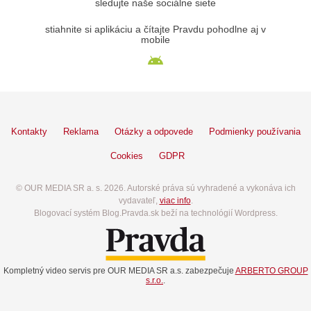
sledujte naše sociálne siete
stiahnite si aplikáciu a čítajte Pravdu pohodlne aj v
mobile
Kontakty
Reklama
Otázky a odpovede
Podmienky používania
Cookies
GDPR
© OUR MEDIA SR a. s. 2026. Autorské práva sú vyhradené a vykonáva ich
vydavateľ,
viac info
.
Blogovací systém Blog.Pravda.sk beží na technológií Wordpress.
Kompletný video servis pre OUR MEDIA SR a.s. zabezpečuje
ARBERTO GROUP
s.r.o.
.