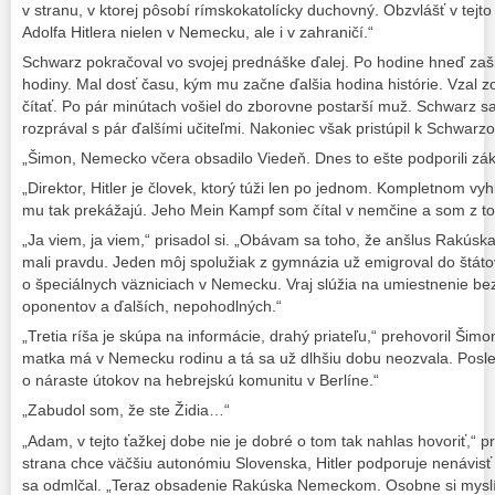
v stranu, v ktorej pôsobí rímskokatolícky duchovný. Obzvlášť v tej
Adolfa Hitlera nielen v Nemecku, ale i v zahraničí.“
Schwarz pokračoval vo svojej prednáške ďalej. Po hodine hneď zaši
hodiny. Mal dosť času, kým mu začne ďalšia hodina histórie. Vzal zo
čítať. Po pár minútach vošiel do zborovne postarší muž. Schwarz s
rozprával s pár ďalšími učiteľmi. Nakoniec však pristúpil k Schwarzo
„Šimon, Nemecko včera obsadilo Viedeň. Dnes to ešte podporili zá
„Direktor, Hitler je človek, ktorý túži len po jednom. Kompletnom v
mu tak prekážajú. Jeho Mein Kampf som čítal v nemčine a som z t
„Ja viem, ja viem,“ prisadol si. „Obávam sa toho, že anšlus Rakúska n
mali pravdu. Jeden môj spolužiak z gymnázia už emigroval do štátov
o špeciálnych väzniciach v Nemecku. Vraj slúžia na umiestnenie b
oponentov a ďalších, nepohodlných.“
„Tretia ríša je skúpa na informácie, drahý priateľu,“ prehovoril Šim
matka má v Nemecku rodinu a tá sa už dlhšiu dobu neozvala. Posle
o náraste útokov na hebrejskú komunitu v Berlíne.“
„Zabudol som, že ste Židia…“
„Adam, v tejto ťažkej dobe nie je dobré o tom tak nahlas hovoriť,“ pre
strana chce väčšiu autonómiu Slovenska, Hitler podporuje nenávisť 
sa odmlčal. „Teraz obsadenie Rakúska Nemeckom. Osobne si myslím