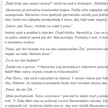
„Ďalší kňaz ako vedúci strany?“ otočil sa muž k Andrejovi. „Môžete 
„Slovensko je prevažne kresťanská krajina. Podľa mňa najlepšia voľb
zastupovala. Nemecko chce zjednotiť germánske národy pod jednou 
otec Jozef má najlepšie predpoklady k tomu, aby hájil naše záujmy.
„Dobre, pán Švorc, môžete sa vrátiť k práci.“
Andrej vstal a podišiel k dverám. Chytil kľučku. Neotočil ju. Len sa
na jednu udalosť spred pár dní. Mal pochyby. Pochyby o tom, či kon
k staršiemu mužovi.
„Pane, pár dní dozadu ma na ulici zastavil jeden Žid,“ prehovoril váh
nejako sa volal. Neviem teraz.“
„Čo to po vás žiadalo?“
„Žiadal ma o pomoc. V Nemecku vraj dochádza k nútenému prevodu i
Adolf Hitler niečo chystá a bude to hrôzostrašné.“
„Pán Švorc, váš súcit s parazitmi je úžasný. V strane máme pár ľudí, 
ríšu. Dúfame, že nástupca predsedu bude mať rovnaké názory ako
„Pane, ale ten Žid…“
„Máte pochybnosti. Tomu rozumiem,“ prerušil ho starší muž a pristúp
mať. Tí Židia dlhé roky sa priživujú na krvi Slovenského národa. Chce
a vykynožiť ich. Urobíme všetko pre to, aby sme očistili Slovensko 