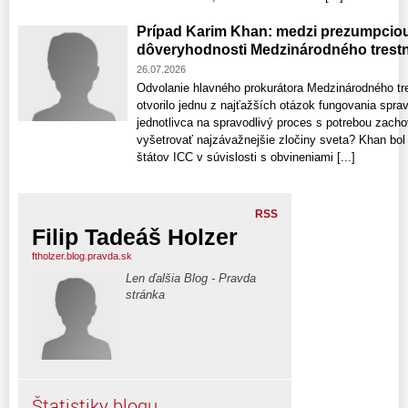
Prípad Karim Khan: medzi prezumpcio
dôveryhodnosti Medzinárodného trest
26.07.2026
Odvolanie hlavného prokurátora Medzinárodného t
otvorilo jednu z najťažších otázok fungovania sprav
jednotlivca na spravodlivý proces s potrebou zacho
vyšetrovať najzávažnejšie zločiny sveta? Khan bol
štátov ICC v súvislosti s obvineniami [...]
RSS
Filip Tadeáš Holzer
ftholzer.blog.pravda.sk
Len ďalšia Blog - Pravda
stránka
Štatistiky blogu