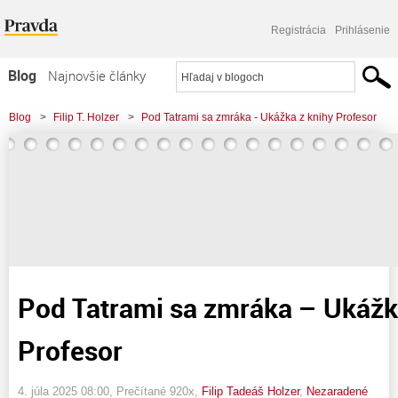
Registrácia
Prihlásenie
Blog
Najnovšie články
Najčítanejšie články
Blog
>
Filip T. Holzer
>
Pod Tatrami sa zmráka - Ukážka z knihy Profesor
Najkomentovanejšie články
Zoznam blogov
Komerčné blogy
Pod Tatrami sa zmráka – Ukážk
Profesor
4. júla 2025 08:00
, Prečítané 920x,
Filip Tadeáš Holzer
,
Nezaradené