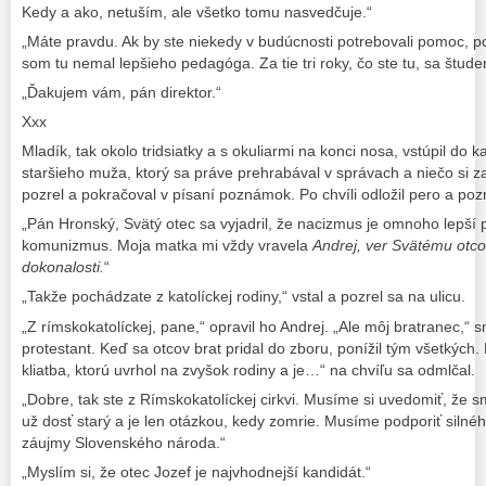
Kedy a ako, netuším, ale všetko tomu nasvedčuje.“
„Máte pravdu. Ak by ste niekedy v budúcnosti potrebovali pomoc, p
som tu nemal lepšieho pedagóga. Za tie tri roky, čo ste tu, sa študent
„Ďakujem vám, pán direktor.“
Xxx
Mladík, tak okolo tridsiatky a s okuliarmi na konci nosa, vstúpil do k
staršieho muža, ktorý sa práve prehrabával v správach a niečo si z
pozrel a pokračoval v písaní poznámok. Po chvíli odložil pero a poz
„Pán Hronský, Svätý otec sa vyjadril, že nacizmus je omnoho lepší p
komunizmus. Moja matka mi vždy vravela
Andrej, ver Svätému otcov
dokonalosti.
“
„Takže pochádzate z katolíckej rodiny,“ vstal a pozrel sa na ulicu.
„Z rímskokatolíckej, pane,“ opravil ho Andrej. „Ale môj bratranec,“ s
protestant. Keď sa otcov brat pridal do zboru, ponížil tým všetkých.
kliatba, ktorú uvrhol na zvyšok rodiny a je…“ na chvíľu sa odmlčal.
„Dobre, tak ste z Rímskokatolíckej cirkvi. Musíme si uvedomiť, že s
už dosť starý a je len otázkou, kedy zomrie. Musíme podporiť silnéh
záujmy Slovenského národa.“
„Myslím si, že otec Jozef je najvhodnejší kandidát.“