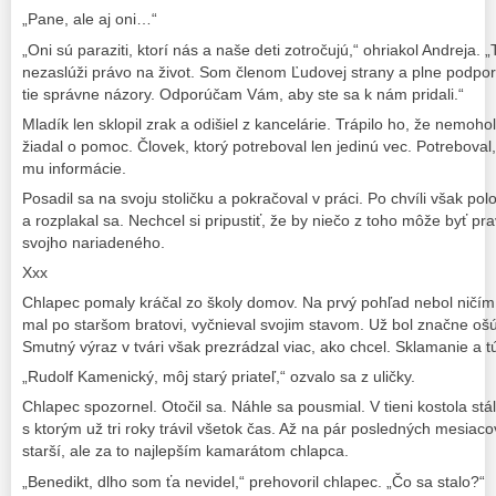
„Pane, ale aj oni…“
„Oni sú paraziti, ktorí nás a naše deti zotročujú,“ ohriakol Andreja. 
nezaslúži právo na život. Som členom Ľudovej strany a plne podp
tie správne názory. Odporúčam Vám, aby ste sa k nám pridali.“
Mladík len sklopil zrak a odišiel z kancelárie. Trápilo ho, že nemoh
žiadal o pomoc. Človek, ktorý potreboval len jedinú vec. Potreboval,
mu informácie.
Posadil sa na svoju stoličku a pokračoval v práci. Po chvíli však polo
a rozplakal sa. Nechcel si pripustiť, že by niečo z toho môže byť pra
svojho nariadeného.
Xxx
Chlapec pomaly kráčal zo školy domov. Na prvý pohľad nebol ničím 
mal po staršom bratovi, vyčnieval svojim stavom. Už bol značne ošúc
Smutný výraz v tvári však prezrádzal viac, ako chcel. Sklamanie a 
„Rudolf Kamenický, môj starý priateľ,“ ozvalo sa z uličky.
Chlapec spozornel. Otočil sa. Náhle sa pousmial. V tieni kostola stál
s ktorým už tri roky trávil všetok čas. Až na pár posledných mesiaco
starší, ale za to najlepším kamarátom chlapca.
„Benedikt, dlho som ťa nevidel,“ prehovoril chlapec. „Čo sa stalo?“