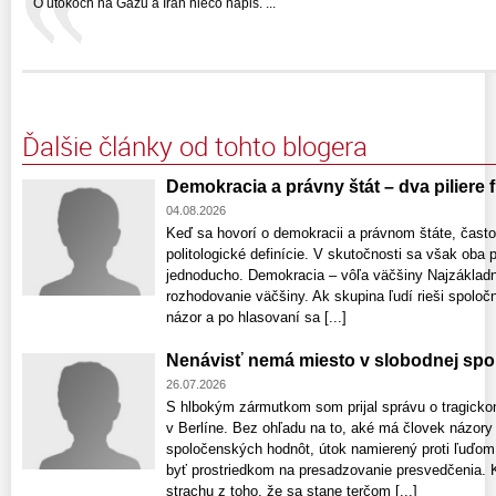
O utokoch na Gazu a Iran nieco napis. ...
Ďalšie články od tohto blogera
Demokracia a právny štát – dva piliere
04.08.2026
Keď sa hovorí o demokracii a právnom štáte, často
politologické definície. V skutočnosti sa však oba
jednoducho. Demokracia – vôľa väčšiny Najzákladn
rozhodovanie väčšiny. Ak skupina ľudí rieši spoloč
názor a po hlasovaní sa [...]
Nenávisť nemá miesto v slobodnej spo
26.07.2026
S hlbokým zármutkom som prijal správu o tragick
v Berlíne. Bez ohľadu na to, aké má človek názory 
spoločenských hodnôt, útok namierený proti ľuďom j
byť prostriedkom na presadzovanie presvedčenia. 
strachu z toho, že sa stane terčom [...]