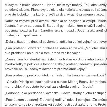
Mladý muž kráčal chodbou. Nebol ničím výnimočný. Tak, ako každý i
oblečený slušne. Flanelový oblek, biela košeľa a kravata boli súča
prikrytú klobúkom, z ktorého vytŕčali dva výrazné pramene vlasov.
Náhle sa zastavil pred dvermi, zhlboka sa nadýchol a vstúpil. Mláde
šestnásť rokov sa postavili. Študenti gymnázia, ktorí si vážili svoj
pousmial, pozdravil a mávnutím ruky ich usadil. Jeden z aktívnejšíc
chýbajúcich spolužiakov.
„Dobre, študenti, dnes si povieme o začiatku veľkej vojny,“ prehovoril
„Pán profesor Schwarz,“ prihlásil sa jeden zo žiakov. „Môj otec slúž
ako prebiehali boje. Nič o tom, prečo vznikla vojna.“
„Zámienkou bol atentát na následníka Rakúsko-Uhorského trónu. Dô
Predovšetkým politické a hospodárske,“ profesor zdôraznil posledné
práve tie boli skutočným dôvodom pre začiatok vojny.“
„Pán profesor, prečo bol útok na následníka trónu len zámienkou?“
„Gavrilo Princip bol nacionalista a súčasť Mladej Bosny, ktorá chc
monarchie. V podstate bojovali za slobodu svojho národa.“
„Podobne, ako predseda Slovenskej ľudovej strany a jeho zástupca
„Pochádzam zo starej, Židovskej rodiny,“ odvetil pokojne. „Zo skús
antisemitizmus je v kresťanskej spoločnosti dosť zakorenený. Pret