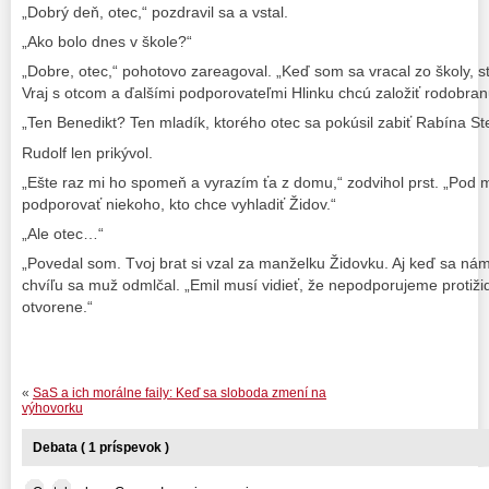
„Dobrý deň, otec,“ pozdravil sa a vstal.
„Ako bolo dnes v škole?“
„Dobre, otec,“ pohotovo zareagoval. „Keď som sa vracal zo školy, 
Vraj s otcom a ďalšími podporovateľmi Hlinku chcú založiť rodobran
„Ten Benedikt? Ten mladík, ktorého otec sa pokúsil zabiť Rabína St
Rudolf len prikývol.
„Ešte raz mi ho spomeň a vyrazím ťa z domu,“ zodvihol prst. „Pod
podporovať niekoho, kto chce vyhladiť Židov.“
„Ale otec…“
„Povedal som. Tvoj brat si vzal za manželku Židovku. Aj keď sa nám
chvíľu sa muž odmlčal. „Emil musí vidieť, že nepodporujeme protiži
otvorene.“
«
SaS a ich morálne faily: Keď sa sloboda zmení na
výhovorku
Debata ( 1 príspevok )