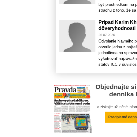
byť prostriedkom na 
strachu z toho, že sa 
Prípad Karim Kh
dôveryhodnosti
26.07.2026
Odvolanie hlavného p
otvorilo jednu z najť
jednotlivca na spravo
vyšetrovať najzávažn
štátov ICC v súvislost
Objednajte si
denníka 
a získajte užitočné inf
Predplatné denn