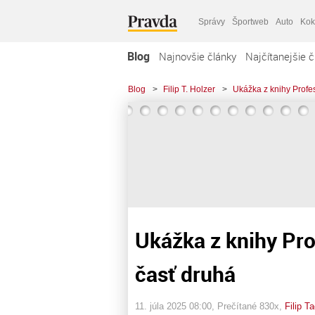
Správy
Športweb
Auto
Kok
Blog
Najnovšie články
Najčítanejšie č
Blog
>
Filip T. Holzer
>
Ukážka z knihy Profes
Ukážka z knihy Pro
časť druhá
11. júla 2025 08:00
, Prečítané 830x,
Filip T