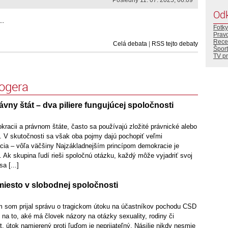
Posledný 11. 07. 2025, 06:09
Od
..
Fotky
Prav
Rece
Celá debata
|
RSS tejto debaty
Šport
TV p
logera
vny štát – dva piliere fungujúcej spoločnosti
racii a právnom štáte, často sa používajú zložité právnické alebo
ie. V skutočnosti sa však oba pojmy dajú pochopiť veľmi
ia – vôľa väčšiny Najzákladnejším princípom demokracie je
 Ak skupina ľudí rieši spoločnú otázku, každý môže vyjadriť svoj
a [...]
iesto v slobodnej spoločnosti
 som prijal správu o tragickom útoku na účastníkov pochodu CSD
 na to, aké má človek názory na otázky sexuality, rodiny či
 útok namierený proti ľuďom je neprijateľný. Násilie nikdy nesmie