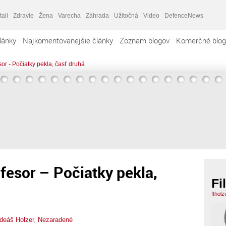
tail
Zdravie
Žena
Varecha
Záhrada
Užitočná
Video
DefenceNews
lánky
Najkomentovanejšie články
Zoznam blogov
Komerčné blog
or - Počiatky pekla, časť druhá
fesor – Počiatky pekla,
Fi
ftholz
adeáš Holzer
,
Nezaradené