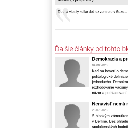
Debata ( 1 príspevok )
Zide, a vies ty kolko deti uz zomrelo v Gaze... .
Ďalšie články od tohto b
Demokracia a prá
04.08.2026
Keď sa hovorí o demok
politologické definíc
jednoducho. Demokrac
rozhodovanie väčšiny.
názor a po hlasovaní s
Nenávisť nemá m
26.07.2026
S hlbokým zármutkom
v Berlíne. Bez ohľadu
spoločenských hodnôt,