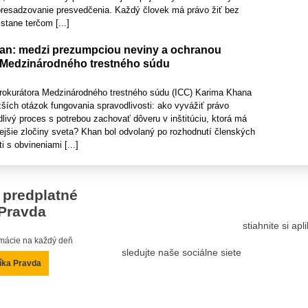
presadzovanie presvedčenia. Každý človek má právo žiť bez
stane terčom [...]
an: medzi prezumpciou neviny a ochranou
 Medzinárodného trestného súdu
rokurátora Medzinárodného trestného súdu (ICC) Karima Khana
ažších otázok fungovania spravodlivosti: ako vyvážiť právo
dlivý proces s potrebou zachovať dôveru v inštitúciu, ktorá má
ejšie zločiny sveta? Khan bol odvolaný po rozhodnutí členských
i s obvineniami [...]
 predplatné
Pravda
stiahnite si ap
ormácie na každý deň
sledujte naše sociálne siete
íka Pravda