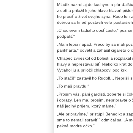
Mladík nazrel aj do kuchyne a pár ďalšíc
z detí a priložil k jeho hlave hlaveň piš
ho prosiť o život svojho syna. Rudo len 
dcérou sa hneď postavili veľa postaršie
„Chodievam tadiaľto dosť často,“ pozn
podpáliť.“
„Mám lepší nápad. Prečo by sa mali po
pankharta,“ odvetil a zahasil cigaretu o 
Chlapec zvrieskol od bolesti a rozplakal
hlavy a neprestával biť. Niekoľko krát d
Vytiahol ju a priložil chlapcovi pod krk.
„To stačí!“ zastavil ho Rudolf. „ Neprišli
„To máš pravdu.“
„Prosím vás, páni gardisti, zoberte si 
i obrazy. Len ma, prosím, nepripravte o
náš jediný príjem, ktorý máme.“
„Ale pripravíme,“ pristúpil Benedikt a zap
sme to nemali spraviť,“ odmlčal sa. „A 
pekné modré očko.“