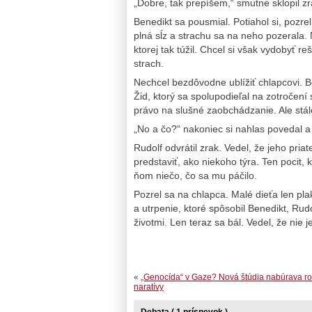
„Dobre, tak prepíšem,“ smutne sklopil zr
Benedikt sa pousmial. Potiahol si, pozre
plná sĺz a strachu sa na neho pozerala.
ktorej tak túžil. Chcel si však vydobyť r
strach.
Nechcel bezdôvodne ublížiť chlapcovi. Bol
Žid, ktorý sa spolupodieľal na zotročení
právo na slušné zaobchádzanie. Ale stále
„No a čo?“ nakoniec si nahlas povedal a 
Rudolf odvrátil zrak. Vedel, že jeho pria
predstaviť, ako niekoho týra. Ten pocit, 
ňom niečo, čo sa mu páčilo.
Pozrel sa na chlapca. Malé dieťa len pla
a utrpenie, ktoré spôsobil Benedikt, Rudo
životmi. Len teraz sa bál. Vedel, že nie 
«
„Genocída“ v Gaze? Nová štúdia nabúrava ro
naratívy