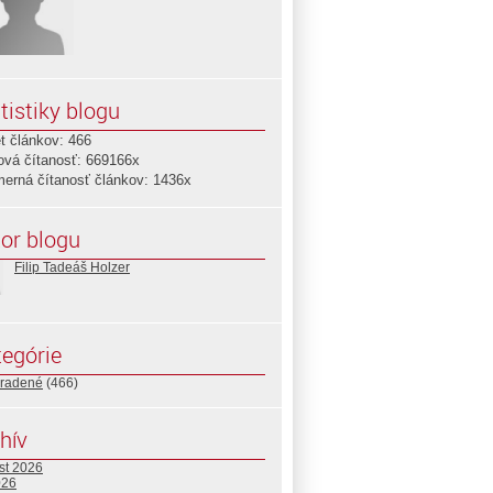
tistiky blogu
t článkov: 466
ová čítanosť: 669166x
merná čítanosť článkov: 1436x
or blogu
Filip Tadeáš Holzer
egórie
radené
(466)
hív
st 2026
026