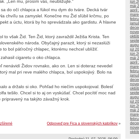
ak. „Len mu, prosím vás, neubližujte.“
jún 
máj 
l sa do očí chlapca a fúkol mu dym do tváre. Decká tvár
apríl
mare
 Na chvíľu sa zamyslel. Konečne mu Žid sľúbil krčmu, po
febr
ešpekt a úctu, ktorá by ho sprevádzala ako gardistu. A hlavne
janu
dece
nove
 to však Žid. Ten Žid, ktorý zavraždil Ježiša Krista. Ten
októ
sept
 slovenského národa. Obyčajný parazit, ktorý si nezaslúži
augu
 to bol päťročný chlapec, ktorému nechcel ublížiť.
júl 2
jún 
zahasil cigaretu o oko chlapca.
máj 
apríl
teľ nenávidí Židov rovnako, ako on. Len si doteraz nevedel
mare
febr
ktorý mal pri reve malého chlapca, bol uspokojivý. Bolo na
janu
dece
nove
kalo a držalo si oko. Pohľad ho niečím uspokojoval. Bolesť
októ
lfa tešilo. Chcel si to aj on vyskúšať. Chcel pocítiť moc nad
sept
augu
je pripravený na takýto závažný krok.
júl 2
jún 
máj 
mare
febr
dece
zšírené
Odpoveď pre Fica a slovenských katolíkov
»
nove
októ