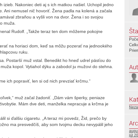
h izieb. Nakoniec deti aj s ich matkou našiel. Uchopil jedno
tole. Ani nemusel nič hovoriť. Žena padla na kolená a začala
zamával zbraňou a vyšli von na dvor. Žena i so svojou
ho muža.
Šta
amenal Rudolf. „Takže teraz ten dom môžeme pokojne
Poče
Celk
zerať na horiaci dom, keď sa môžu pozerať na jednookého
Prie
chlapcovu ruku.
 sa. Postarší muž vstal. Benedikt ho hneď udrel päsťou do
Aut
o muža kopol. Vytiahol dýku a zabodol ju mužovi do stehna.
 sme ich popraviť, len si od nich prevziať krčmu.“
Kat
čokoľvek,“ muž začal žadoniť. „Dám vám šperky, peniaze
 živobytie. Mám dve deti, manželka nepracuje a krčma je
Neza
álil si ďalšiu cigaretu. „A teraz mi povedz, Žid, prečo by
Arc
možno ma presvedčíš, aby som tvojmu decku nevypálil jeho
augu
júl 2