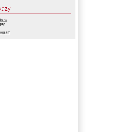
kazy
da.sk
pty
rogram