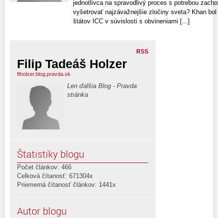
jednotlivca na spravodlivý proces s potrebou zacho
vyšetrovať najzávažnejšie zločiny sveta? Khan bol
štátov ICC v súvislosti s obvineniami [...]
RSS
Filip Tadeáš Holzer
ftholzer.blog.pravda.sk
Len ďalšia Blog - Pravda
stránka
Štatistiky blogu
Počet článkov: 466
Celková čítanosť: 671304x
Priemerná čítanosť článkov: 1441x
Autor blogu