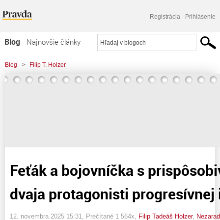
Registrácia
Prihlásenie
Blog
Najnovšie články
Najčítanejšie články
Blog
>
Filip T. Holzer
Najkomentovanejšie články
>
Feťák a bojovníčka s prispôsobivou morálkou: dvaja protagonisti progresívnej
Zoznam blogov
ilúzie
Komerčné blogy
Feťák a bojovníčka s prispôsob
dvaja protagonisti progresívnej 
12. novembra 2025 15:31
, Prečítané 1 564x,
Filip Tadeáš Holzer
,
Nezara