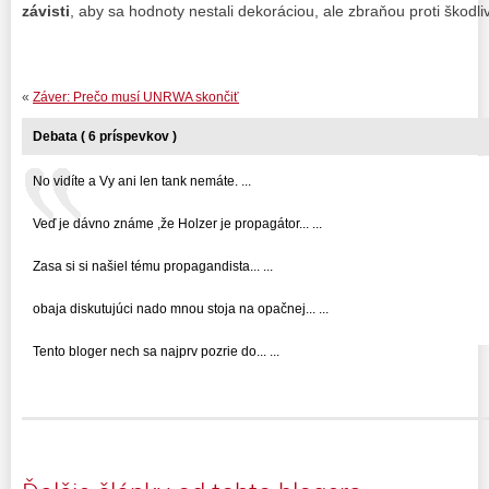
závisti
, aby sa hodnoty nestali dekoráciou, ale zbraňou proti škodl
«
Záver: Prečo musí UNRWA skončiť
Debata ( 6 príspevkov )
No vidíte a Vy ani len tank nemáte. ...
Veď je dávno známe ,že Holzer je propagátor... ...
Zasa si si našiel tému propagandista... ...
obaja diskutujúci nado mnou stoja na opačnej... ...
Tento bloger nech sa najprv pozrie do... ...