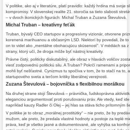
V politike, ako aj v literatúre, platí pravidlo: každý hrdina má svoje s
kompromisy. V slovenskej realite 21. storočia sa tieto slabosti str
– v dvoch ikonických figurách: Michal Truban a Zuzana Števulová.
Michal Truban – kreatívny feťák
Truban, bývalý CEO startupov a progresívny vizionár, otvorene priz
korenená marihuanou a občasným LSD. Niektorí by povedali, že to 
on to videl ako „mentálne obohacujúcu skúsenosť“. V médiách sa z t
strany, ktorý učí, že droga môže byť nástroj kreativity.
Právne čistý, politicky diskutabilný, ale obraz v hlavách voličov zost
viesť zodpovednú politickú silu. A Truban? Pokrčí ramenami a pripo
mohli byť nešťastné. Cynizmus tu spočíva v tom, že to stačí na to, 
startupového sveta a terčom kritiky liberálnej verejnosti.
Zuzana Števulová – bojovníčka s flexibilnou morálkou
Na druhej strane stojí Števulová – právnička, ľudskoprávna aktivist
eleganciou argumentovať proti porušovaniu práv. Ale vtedy, keď ide
napríklad kauzy Radler či Olej – jej hlas sa stáva ticho prítomným 
V politike je to obraz „morálnej prostitútky“ – nie preto, že by pred
mužom, ale preto, že predala vlastné hodnoty a postoje za teplé mies
práva, keď je všetko jasné a dokumentované, ale vyhýba sa konfront