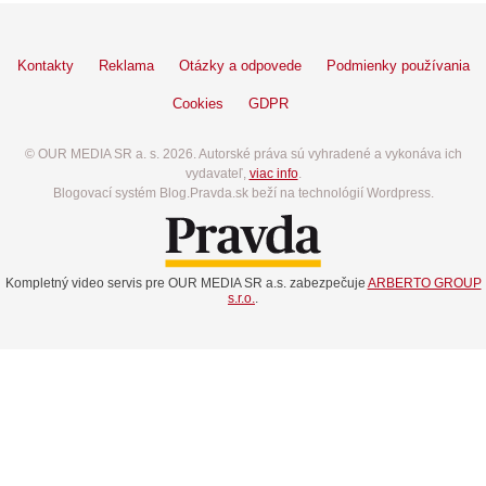
Kontakty
Reklama
Otázky a odpovede
Podmienky používania
Cookies
GDPR
© OUR MEDIA SR a. s. 2026. Autorské práva sú vyhradené a vykonáva ich
vydavateľ,
viac info
.
Blogovací systém Blog.Pravda.sk beží na technológií Wordpress.
Kompletný video servis pre OUR MEDIA SR a.s. zabezpečuje
ARBERTO GROUP
s.r.o.
.