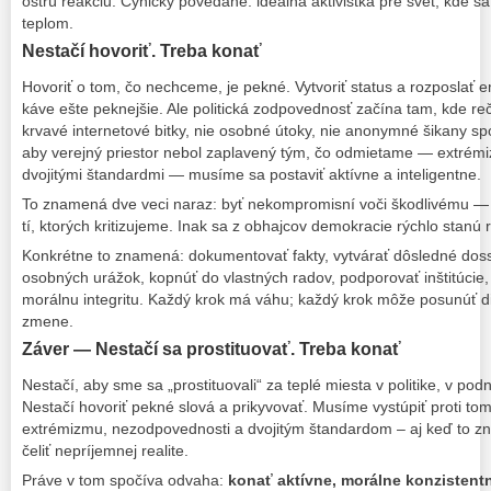
ostrú reakciu. Cynicky povedané: ideálna aktivistka pre svet, kde
teplom.
Nestačí hovoriť. Treba konať
Hovoriť o tom, čo nechceme, je pekné. Vytvoriť status a rozposlať
káve ešte peknejšie. Ale politická zodpovednosť začína tam, kde re
krvavé internetové bitky, nie osobné útoky, nie anonymné šikany sp
aby verejný priestor nebol zaplavený tým, čo odmietame — extré
dvojitými štandardmi — musíme sa postaviť aktívne a inteligentne.
To znamená dve veci naraz: byť nekompromisní voči škodlivému — 
tí, ktorých kritizujeme. Inak sa z obhajcov demokracie rýchlo stanú r
Konkrétne to znamená: dokumentovať fakty, vytvárať dôsledné dossi
osobných urážok, kopnúť do vlastných radov, podporovať inštitúcie,
morálnu integritu. Každý krok má váhu; každý krok môže posunúť di
zmene.
Záver — Nestačí sa prostituovať. Treba konať
Nestačí, aby sme sa „prostituovali“ za teplé miesta v politike, v pod
Nestačí hovoriť pekné slová a prikyvovať. Musíme vystúpiť proti tom
extrémizmu, nezodpovednosti a dvojitým štandardom – aj keď to zn
čeliť nepríjemnej realite.
Práve v tom spočíva odvaha:
konať aktívne, morálne konzistentn