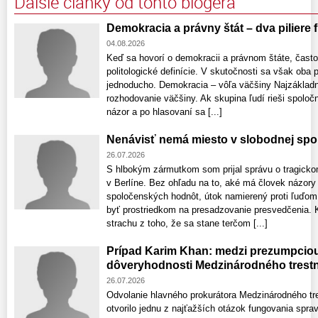
Ďalšie články od tohto blogera
Demokracia a právny štát – dva piliere
04.08.2026
Keď sa hovorí o demokracii a právnom štáte, často
politologické definície. V skutočnosti sa však oba
jednoducho. Demokracia – vôľa väčšiny Najzákladn
rozhodovanie väčšiny. Ak skupina ľudí rieši spoloč
názor a po hlasovaní sa [...]
Nenávisť nemá miesto v slobodnej spo
26.07.2026
S hlbokým zármutkom som prijal správu o tragick
v Berlíne. Bez ohľadu na to, aké má človek názory 
spoločenských hodnôt, útok namierený proti ľuďom j
byť prostriedkom na presadzovanie presvedčenia. 
strachu z toho, že sa stane terčom [...]
Prípad Karim Khan: medzi prezumpcio
dôveryhodnosti Medzinárodného trest
26.07.2026
Odvolanie hlavného prokurátora Medzinárodného t
otvorilo jednu z najťažších otázok fungovania sprav