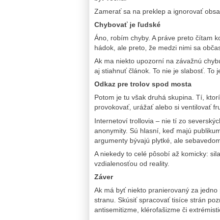
Zamerať sa na preklep a ignorovať obsah n
Chybovať je ľudské
Áno, robím chyby. A práve preto čítam k
hádok, ale preto, že medzi nimi sa obča
Ak ma niekto upozorní na závažnú chybu
aj stiahnuť článok. To nie je slabosť. To j
Odkaz pre trolov spod mosta
Potom je tu však druhá skupina. Tí, ktorí
provokovať, urážať alebo si ventilovať fr
Internetoví trollovia – nie tí zo seversk
anonymity. Sú hlasní, keď majú publikum
argumenty bývajú plytké, ale sebavedomi
A niekedy to celé pôsobí až komicky: sil
vzdialenosťou od reality.
Záver
Ak má byť niekto pranierovaný za jedno 
stranu. Skúsiť spracovať tisíce strán po
antisemitizme, klérofašizme či extrémist