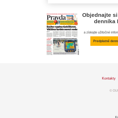
Objednajte si
denníka 
a získajte užitočné inf
Predplatné denn
Kontakty
© OUR
K