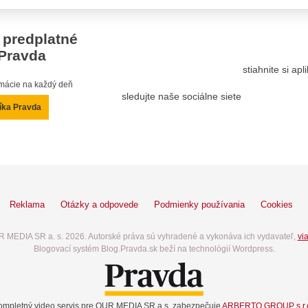
 predplatné
Pravda
stiahnite si ap
ormácie na každý deň
sledujte naše sociálne siete
íka Pravda
Reklama
Otázky a odpovede
Podmienky používania
Cookies
 MEDIA SR a. s. 2026. Autorské práva sú vyhradené a vykonáva ich vydavateľ,
via
Blogovací systém Blog.Pravda.sk beží na technológií Wordpress.
ompletný video servis pre OUR MEDIA SR a.s. zabezpečuje
ARBERTO GROUP s.r.