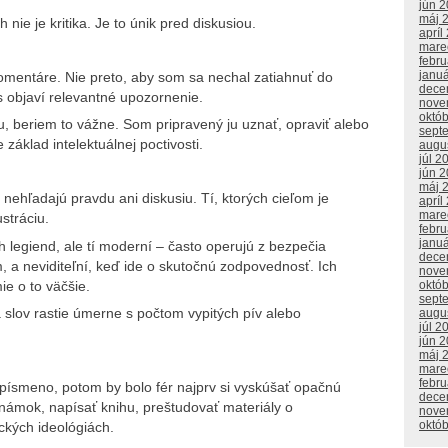
jún 
máj 
ie je kritika. Je to únik pred diskusiou.
apríl
mare
febr
janu
omentáre. Nie preto, aby som sa nechal zatiahnuť do
dece
s objaví relevantné upozornenie.
nove
októ
, beriem to vážne. Som pripravený ju uznať, opraviť alebo
sept
e základ intelektuálnej poctivosti.
augu
júl 2
jún 
máj 
 nehľadajú pravdu ani diskusiu. Tí, ktorých cieľom je
apríl
mare
ustráciu.
febr
janu
ých legiend, ale tí moderní – často operujú z bezpečia
dece
, a neviditeľní, keď ide o skutočnú zodpovednosť. Ich
nove
e o to väčšie.
októ
sept
a slov rastie úmerne s počtom vypitých pív alebo
augu
júl 2
jún 
máj 
mare
febr
písmeno, potom by bolo fér najprv si vyskúšať opačnú
dece
známok, napísať knihu, preštudovať materiály o
nove
októ
ických ideológiách.