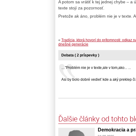
A potom sa vrátiť k tej jednej chybe – a 
texte stojí za pozornosť.
Pretože ak áno, problém nie je v texte. A
«
Tradícia, ktorá hovorí do prítomnosti: odkaz s
dnešné generácie
Debata ( 2 príspevky )
...."Problém nie je v texte,ale v tom,ako... ...
Asi by bolo dobré vedieť kde a aký preklep či...
Ďalšie články od tohto b
Demokracia a prá