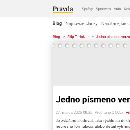
Správy
Športweb
Auto
Kok
Blog
Najnovšie články
Najčítanejšie č
Blog
>
Filip T. Holzer
>
Jedno písmeno verzus 
Jedno písmeno verz
27. marca 2026 08:25
, Prečítané 1 505x,
Fi
Je zvláštne sledovať, ako rýchlo sa doká
nepresná formulácia alebo detail vytrhnu