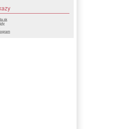
kazy
da.sk
pty
rogram