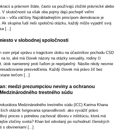
racii a právnom štáte, často sa používajú zložité právnické alebo
ie. V skutočnosti sa však oba pojmy dajú pochopiť veľmi
ia – vôľa väčšiny Najzákladnejším princípom demokracie je
 Ak skupina ľudí rieši spoločnú otázku, každý môže vyjadriť svoj
a [...]
iesto v slobodnej spoločnosti
 som prijal správu o tragickom útoku na účastníkov pochodu CSD
 na to, aké má človek názory na otázky sexuality, rodiny či
 útok namierený proti ľuďom je neprijateľný. Násilie nikdy nesmie
presadzovanie presvedčenia. Každý človek má právo žiť bez
stane terčom [...]
an: medzi prezumpciou neviny a ochranou
 Medzinárodného trestného súdu
rokurátora Medzinárodného trestného súdu (ICC) Karima Khana
ažších otázok fungovania spravodlivosti: ako vyvážiť právo
dlivý proces s potrebou zachovať dôveru v inštitúciu, ktorá má
ejšie zločiny sveta? Khan bol odvolaný po rozhodnutí členských
i s obvineniami [...]