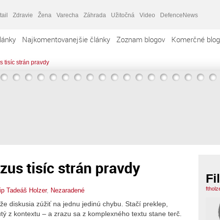
tail
Zdravie
Žena
Varecha
Záhrada
Užitočná
Video
DefenceNews
lánky
Najkomentovanejšie články
Zoznam blogov
Komerčné blog
tisíc strán pravdy
us tisíc strán pravdy
Fi
ftholz
lip Tadeáš Holzer
,
Nezaradené
že diskusia zúžiť na jednu jedinú chybu. Stačí preklep,
tý z kontextu – a zrazu sa z komplexného textu stane terč.