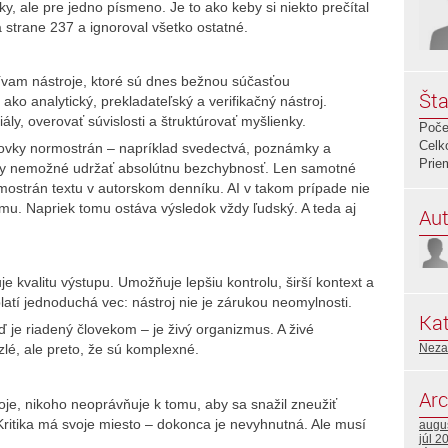
ky, ale pre jedno písmeno. Je to ako keby si niekto prečítal
a strane 237 a ignoroval všetko ostatné.
žívam nástroje, ktoré sú dnes bežnou súčasťou
Šta
ko analytický, prekladateľský a verifikačný nástroj.
y, overovať súvislosti a štruktúrovať myšlienky.
Poče
Celk
tovky normostrán – napríklad svedectvá, poznámky a
Prie
cky nemožné udržať absolútnu bezchybnosť. Len samotné
mostrán textu v autorskom denníku. AI v takom prípade nie
jemu. Napriek tomu ostáva výsledok vždy ľudský. A teda aj
Aut
 kvalitu výstupu. Umožňuje lepšiu kontrolu, širší kontext a
latí jednoduchá vec: nástroj nie je zárukou neomylnosti.
Kat
je riadený človekom – je živý organizmus. A živé
Neza
zlé, ale preto, že sú komplexné.
Arc
oje, nikoho neoprávňuje k tomu, aby sa snažil zneužiť
ritika má svoje miesto – dokonca je nevyhnutná. Ale musí
augu
júl 2