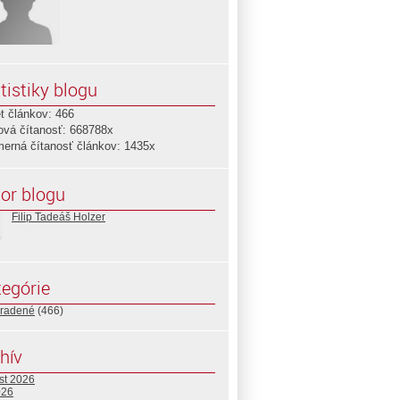
tistiky blogu
t článkov: 466
ová čítanosť: 668788x
merná čítanosť článkov: 1435x
or blogu
Filip Tadeáš Holzer
egórie
radené
(466)
hív
st 2026
026