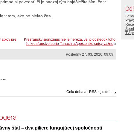
úprimne si povedať, či je naozaj tým najdôležitejším, čo v
Od
le v tom, ako ho niekto číta.
Fotky
Prav
Rece
Šport
TV p
viatkov pre
Kresťanský sionizmus nie je hereza. Je to dôsledok toho,
že kresťanstvo berie Tanach a Apoštolské spisy vážne
»
Posledný 27. 03. 2026, 09:09
 ...
Celá debata
|
RSS tejto debaty
logera
vny štát – dva piliere fungujúcej spoločnosti