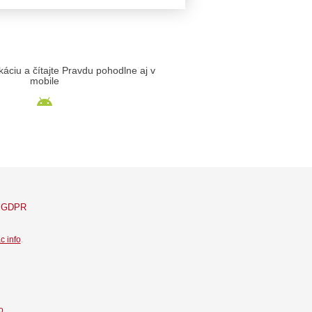
likáciu a čítajte Pravdu pohodlne aj v
mobile
GDPR
c info
.
o.
.