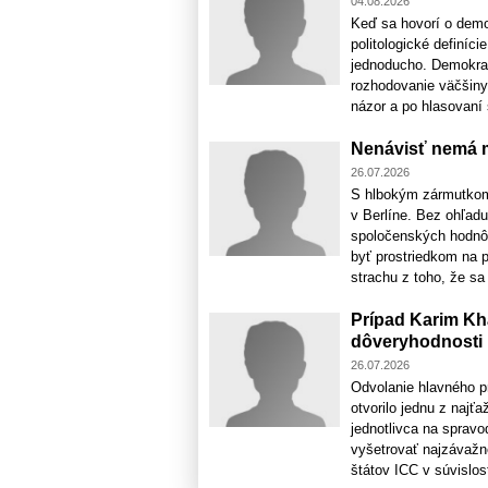
04.08.2026
Keď sa hovorí o demok
politologické definíc
jednoducho. Demokrac
rozhodovanie väčšiny.
názor a po hlasovaní s
Nenávisť nemá m
26.07.2026
S hlbokým zármutkom
v Berlíne. Bez ohľadu
spoločenských hodnôt,
byť prostriedkom na 
strachu z toho, že sa 
Prípad Karim Kh
dôveryhodnosti
26.07.2026
Odvolanie hlavného p
otvorilo jednu z najť
jednotlivca na spravo
vyšetrovať najzávažn
štátov ICC v súvislost