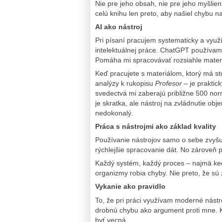
Nie pre jeho obsah, nie pre jeho myšlien
celú knihu len preto, aby našiel chybu n
AI ako nástroj
Pri písaní pracujem systematicky a vyu
intelektuálnej práce. ChatGPT používam a
Pomáha mi spracovávať rozsiahle materiál
Keď pracujete s materiálom, ktorý má s
analýzy k rukopisu
Profesor
– je prakti
svedectvá mi zaberajú približne 500 nor
je skratka, ale nástroj na zvládnutie ob
nedokonalý.
Práca s nástrojmi ako základ kvality
Používanie nástrojov samo o sebe zvyšuje
rýchlejšie spracovanie dát. No zároveň p
Každý systém, každý proces – najmä keď 
organizmy robia chyby. Nie preto, že sú 
Vykanie ako pravidlo
To, že pri práci využívam moderné nástr
drobnú chybu ako argument proti mne. K
byť vecná.