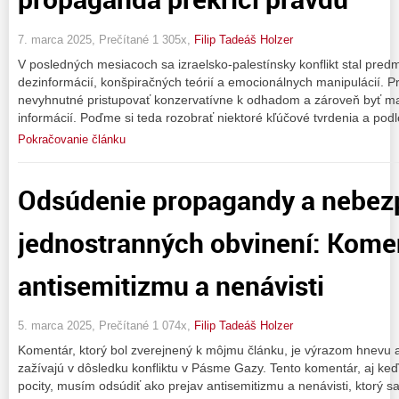
7. marca 2025, Prečítané 1 305x,
Filip Tadeáš Holzer
V posledných mesiacoch sa izraelsko-palestínsky konflikt stal pr
dezinformácií, konšpiračných teórií a emocionálnych manipulácií. Pri
nevyhnutné pristupovať konzervatívne k odhadom a zároveň byť max
informácií. Poďme si teda rozobrať niektoré kľúčové tvrdenia a podlo
Pokračovanie článku
Odsúdenie propagandy a nebez
jednostranných obvinení: Komen
antisemitizmu a nenávisti
5. marca 2025, Prečítané 1 074x,
Filip Tadeáš Holzer
Komentár, ktorý bol zverejnený k môjmu článku, je výrazom hnevu a 
zažívajú v dôsledku konfliktu v Pásme Gazy. Tento komentár, aj keď
pocity, musím odsúdiť ako prejav antisemitizmu a nenávisti, ktorý 