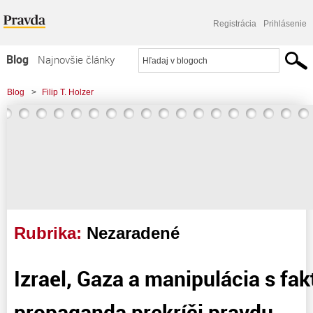
Registrácia
Prihlásenie
Blog
Najnovšie články
Najčítanejšie články
Blog
>
Filip T. Holzer
Najkomentovanejšie články
Zoznam blogov
Komerčné blogy
Rubrika:
Nezaradené
Izrael, Gaza a manipulácia s fa
propaganda prekríči pravdu