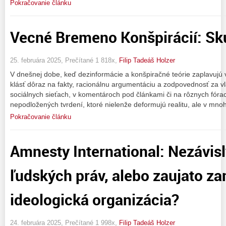
Pokračovanie článku
Vecné Bremeno Konšpirácií: Sk
25. februára 2025, Prečítané 1 818x,
Filip Tadeáš Holzer
V dnešnej dobe, keď dezinformácie a konšpiračné teórie zaplavujú v
klásť dôraz na fakty, racionálnu argumentáciu a zodpovednosť za vl
sociálnych sieťach, v komentároch pod článkami či na rôznych fórac
nepodložených tvrdení, ktoré nielenže deformujú realitu, ale v mno
Pokračovanie článku
Amnesty International: Nezávisl
ľudských práv, alebo zaujato z
ideologická organizácia?
24. februára 2025, Prečítané 1 998x,
Filip Tadeáš Holzer