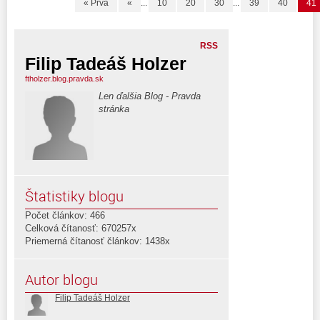
« Prvá
«
...
10
20
30
...
39
40
41
RSS
Filip Tadeáš Holzer
ftholzer.blog.pravda.sk
Len ďalšia Blog - Pravda
stránka
Štatistiky blogu
Počet článkov: 466
Celková čítanosť: 670257x
Priemerná čítanosť článkov: 1438x
Autor blogu
Filip Tadeáš Holzer