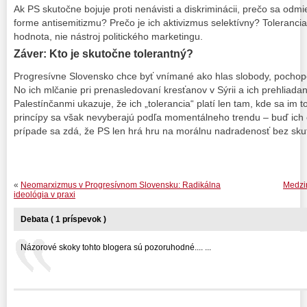
Ak PS skutočne bojuje proti nenávisti a diskriminácii, prečo sa odmie
forme antisemitizmu? Prečo je ich aktivizmus selektívny? Toleranci
hodnota, nie nástroj politického marketingu.
Záver: Kto je skutočne tolerantný?
Progresívne Slovensko chce byť vnímané ako hlas slobody, pochopeni
No ich mlčanie pri prenasledovaní kresťanov v Sýrii a ich prehliada
Palestínčanmi ukazuje, že ich „tolerancia“ platí len tam, kde sa im t
princípy sa však nevyberajú podľa momentálneho trendu – buď ich č
prípade sa zdá, že PS len hrá hru na morálnu nadradenosť bez skut
«
Neomarxizmus v Progresívnom Slovensku: Radikálna
Medzin
ideológia v praxi
Debata ( 1 príspevok )
Názorové skoky tohto blogera sú pozoruhodné.... ...