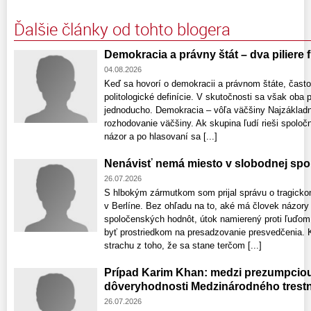
Ďalšie články od tohto blogera
Demokracia a právny štát – dva piliere
04.08.2026
Keď sa hovorí o demokracii a právnom štáte, často
politologické definície. V skutočnosti sa však oba
jednoducho. Demokracia – vôľa väčšiny Najzákladn
rozhodovanie väčšiny. Ak skupina ľudí rieši spoloč
názor a po hlasovaní sa [...]
Nenávisť nemá miesto v slobodnej spo
26.07.2026
S hlbokým zármutkom som prijal správu o tragick
v Berlíne. Bez ohľadu na to, aké má človek názory 
spoločenských hodnôt, útok namierený proti ľuďom j
byť prostriedkom na presadzovanie presvedčenia. 
strachu z toho, že sa stane terčom [...]
Prípad Karim Khan: medzi prezumpcio
dôveryhodnosti Medzinárodného trest
26.07.2026