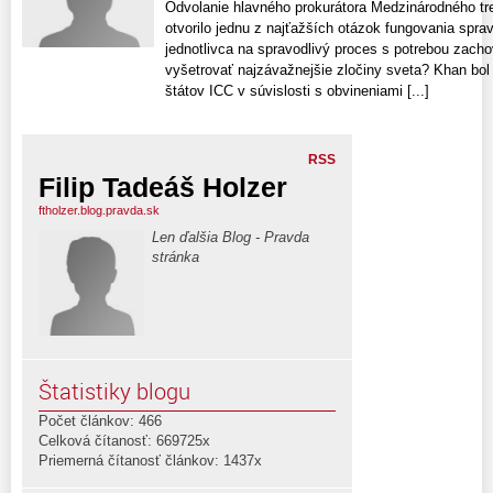
Odvolanie hlavného prokurátora Medzinárodného t
otvorilo jednu z najťažších otázok fungovania sprav
jednotlivca na spravodlivý proces s potrebou zacho
vyšetrovať najzávažnejšie zločiny sveta? Khan bol
štátov ICC v súvislosti s obvineniami [...]
RSS
Filip Tadeáš Holzer
ftholzer.blog.pravda.sk
Len ďalšia Blog - Pravda
stránka
Štatistiky blogu
Počet článkov: 466
Celková čítanosť: 669725x
Priemerná čítanosť článkov: 1437x