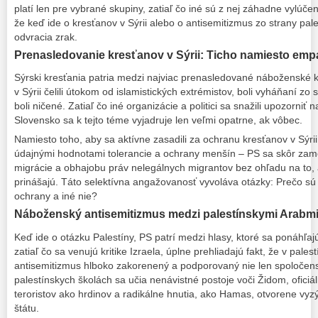
platí len pre vybrané skupiny, zatiaľ čo iné sú z nej záhadne vylúče
že keď ide o kresťanov v Sýrii alebo o antisemitizmus zo strany pal
odvracia zrak.
Prenasledovanie kresťanov v Sýrii: Ticho namiesto emp
Sýrski kresťania patria medzi najviac prenasledované náboženské 
v Sýrii čelili útokom od islamistických extrémistov, boli vyháňaní zo
boli ničené. Zatiaľ čo iné organizácie a politici sa snažili upozorniť
Slovensko sa k tejto téme vyjadruje len veľmi opatrne, ak vôbec.
Namiesto toho, aby sa aktívne zasadili za ochranu kresťanov v Sýrii
údajnými hodnotami tolerancie a ochrany menšín – PS sa skôr za
migrácie a obhajobu práv nelegálnych migrantov bez ohľadu na to, 
prinášajú. Táto selektívna angažovanosť vyvoláva otázky: Prečo s
ochrany a iné nie?
Náboženský antisemitizmus medzi palestínskymi Arabmi:
Keď ide o otázku Palestíny, PS patrí medzi hlasy, ktoré sa ponáhľaj
zatiaľ čo sa venujú kritike Izraela, úplne prehliadajú fakt, že v pale
antisemitizmus hlboko zakorenený a podporovaný nie len spoločensky
palestínskych školách sa učia nenávistné postoje voči Židom, oficiá
teroristov ako hrdinov a radikálne hnutia, ako Hamas, otvorene vy
štátu.