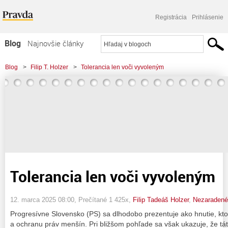
Registrácia
Prihlásenie
Blog
Najnovšie články
Najčítanejšie články
Blog
>
Filip T. Holzer
>
Tolerancia len voči vyvoleným
Najkomentovanejšie články
Zoznam blogov
Komerčné blogy
Tolerancia len voči vyvoleným
12. marca 2025 08:00
, Prečítané 1 425x,
Filip Tadeáš Holzer
,
Nezaradené
Progresívne Slovensko (PS) sa dlhodobo prezentuje ako hnutie, kto
a ochranu práv menšín. Pri bližšom pohľade sa však ukazuje, že táto