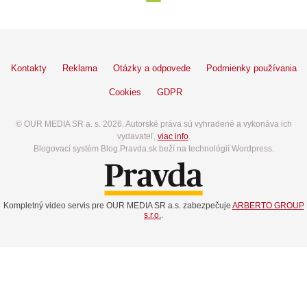
Kontakty
Reklama
Otázky a odpovede
Podmienky používania
Cookies
GDPR
© OUR MEDIA SR a. s. 2026. Autorské práva sú vyhradené a vykonáva ich
vydavateľ,
viac info
.
Blogovací systém Blog.Pravda.sk beží na technológií Wordpress.
Kompletný video servis pre OUR MEDIA SR a.s. zabezpečuje
ARBERTO GROUP
s.r.o.
.