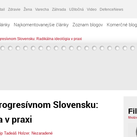
tail
Zdravie
Žena
Varecha
Záhrada
Užitočná
Video
DefenceNews
lánky
Najkomentovanejšie články
Zoznam blogov
Komerčné blog
esívnom Slovensku: Radikálna ideológia v praxi
rogresívnom Slovensku:
Fi
 v praxi
ftholz
lip Tadeáš Holzer
,
Nezaradené