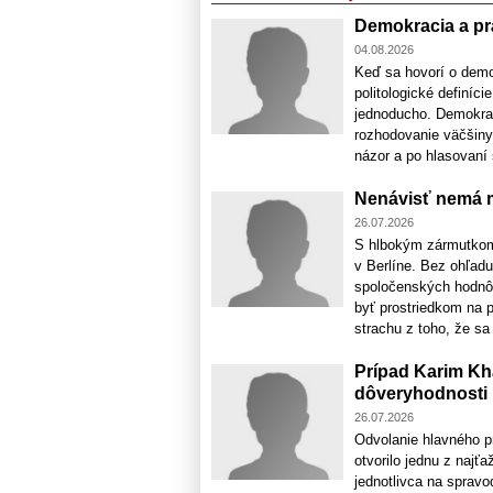
Demokracia a prá
04.08.2026
Keď sa hovorí o demok
politologické definíc
jednoducho. Demokrac
rozhodovanie väčšiny.
názor a po hlasovaní s
Nenávisť nemá m
26.07.2026
S hlbokým zármutkom
v Berlíne. Bez ohľadu
spoločenských hodnôt,
byť prostriedkom na 
strachu z toho, že sa 
Prípad Karim Kh
dôveryhodnosti
26.07.2026
Odvolanie hlavného p
otvorilo jednu z najť
jednotlivca na spravo