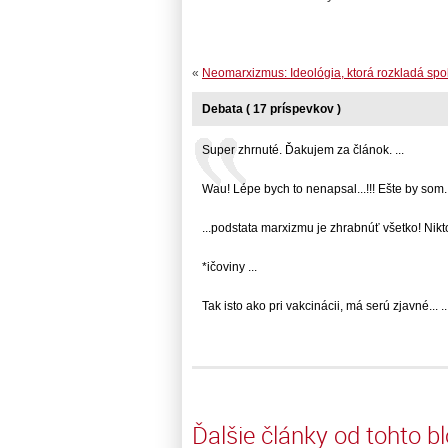
«
Neomarxizmus: Ideológia, ktorá rozkladá spo
Debata ( 17 príspevkov )
Super zhrnuté. Ďakujem za článok. ...
Wau! Lépe bych to nenapsal...!!! Ešte by som...
...podstata marxizmu je zhrabnúť všetko! Nikto..
*ičoviny ...
Tak isto ako pri vakcinácii, má serú zjavné... ..
Ďalšie články od tohto b