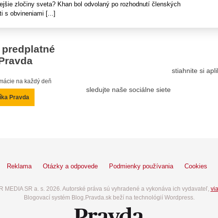
ejšie zločiny sveta? Khan bol odvolaný po rozhodnutí členských
i s obvineniami [...]
 predplatné
Pravda
stiahnite si ap
ormácie na každý deň
sledujte naše sociálne siete
íka Pravda
Reklama
Otázky a odpovede
Podmienky používania
Cookies
 MEDIA SR a. s. 2026. Autorské práva sú vyhradené a vykonáva ich vydavateľ,
via
Blogovací systém Blog.Pravda.sk beží na technológií Wordpress.