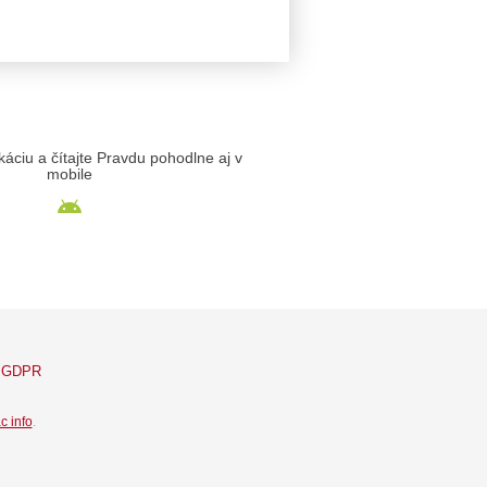
likáciu a čítajte Pravdu pohodlne aj v
mobile
GDPR
c info
.