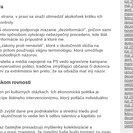
jún 
máj 
va
apríl
mare
trana, v praxi sa snaží obmedziť akúkoľvek kritiku ich
febr
ontroly.
janu
dece
 otvorene podporuje mazanie „dezinformácií“, pričom sami
nove
Týmto spôsobom vytvárajú nebezpečný precedens, kde štát
októ
nformácie sú prípustné a ktoré nie.
sept
augu
„zákony proti nenávisti“, ktoré v skutočnosti slúžia na
júl 2
o pritom používajú vágnu terminológiu, ktorá umožňuje
jún 
nepohodlných názorov.
máj 
apríl
vatelia a médiá napojené na PS vedú agresívne kampane
mare
nzervatívni politici, tradične zmýšľajúci občania či dokonca
febr
í za extrémistov len preto, že sa odvážia mať iný názor.
janu
dece
nove
škom rovnosti
októ
sept
n pri kultúrnych otázkach. Ich ekonomická politika je
augu
júl 2
pe štátneho intervencionizmu, ktorý potláča individuálnu
jún 
máj 
mare
í zvýšiť dane pre podnikateľov a strednú triedu pod
febr
skutočnosti to vedie len k odlivu talentov a kapitálu zo
dece
nove
októ
z častejšie presadzujú myšlienky kolektivizácie a
 čo v praxi znamená, že úspešní ľudia budú trestaní za svoju