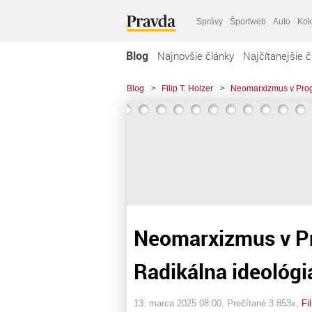
Správy
Športweb
Auto
Kok
Blog
Najnovšie články
Najčítanejšie č
Blog
>
Filip T. Holzer
>
Neomarxizmus v Progr
Neomarxizmus v P
Radikálna ideológia
13. marca 2025 08:00
, Prečítané 3 853x,
Fi