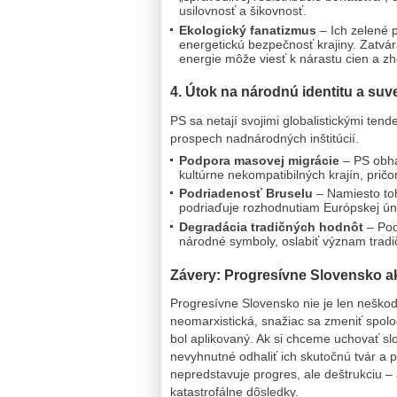
usilovnosť a šikovnosť.
Ekologický fanatizmus
– Ich zelené p
energetickú bezpečnosť krajiny. Zatvár
energie môže viesť k nárastu cien a zh
4. Útok na národnú identitu a suv
PS sa netají svojimi globalistickými ten
prospech nadnárodných inštitúcií.
Podpora masovej migrácie
– PS obha
kultúrne nekompatibilných krajín, pri
Podriadenosť Bruselu
– Namiesto toh
podriaďuje rozhodnutiam Európskej únie
Degradácia tradičných hodnôt
– Pod
národné symboly, oslabiť význam tradičn
Závery: Progresívne Slovensko a
Progresívne Slovensko nie je len neškodná
neomarxistická, snažiac sa zmeniť spolo
bol aplikovaný. Ak si chceme uchovať slo
nevyhnutné odhaliť ich skutočnú tvár a 
nepredstavuje progres, ale deštrukciu – 
katastrofálne dôsledky.