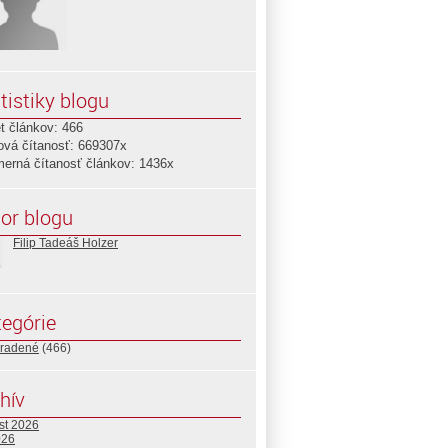
tistiky blogu
t článkov: 466
ová čítanosť: 669307x
merná čítanosť článkov: 1436x
or blogu
Filip Tadeáš Holzer
egórie
radené
(466)
hív
st 2026
026