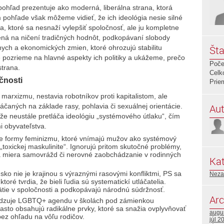
ohľad prezentuje ako moderná, liberálna strana, ktorá
m pohľade však môžeme vidieť, že ich ideológia nesie silné
 ktoré sa nesnaží vylepšiť spoločnosť, ale ju kompletne
ožená na ničení tradičných hodnôt, podkopávaní slobody
nych a ekonomických zmien, ktoré ohrozujú stabilitu
Šta
 pozrieme na hlavné aspekty ich politiky a ukážeme, prečo
Poče
strana.
Celk
čnosti
Prie
marxizmu, nestavia robotníkov proti kapitalistom, ale
Aut
láčaných na základe rasy, pohlavia či sexuálnej orientácie.
e neustále pretláča ideológiu „systémového útlaku“, čím
i obyvateľstva.
e formy feminizmu, ktoré vnímajú mužov ako systémový
„toxickej maskulinite“. Ignorujú pritom skutočné problémy,
ia miera samovrážd či nerovné zaobchádzanie v rodinných
Kat
sko nie je krajinou s výraznými rasovými konfliktmi, PS sa
Neza
oré tvrdia, že bieli ľudia sú systematickí utláčatelia.
ie v spoločnosti a podkopávajú národnú súdržnosť.
Arc
adzuje LGBTQ+ agendu v školách pod zámienkou
často obsahujú radikálne prvky, ktoré sa snažia ovplyvňovať
augu
bez ohľadu na vôľu rodičov.
júl 2