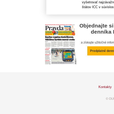
vyšetrovať najzávažn
štátov ICC v súvislost
Objednajte si
denníka 
a získajte užitočné inf
Predplatné denn
Kontakty
© OUR