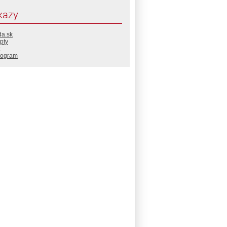
kazy
da.sk
pty
rogram