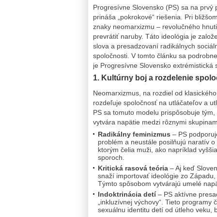
Progresívne Slovensko (PS) sa na prvý p
prináša „pokrokové“ riešenia. Pri bližšo
znaky neomarxizmu – revolučného hnutia,
prevrátiť naruby. Táto ideológia je zal
slova a presadzovaní radikálnych sociál
spoločnosti. V tomto článku sa podrobne
je Progresívne Slovensko extrémistická 
1. Kultúrny boj a rozdelenie spolo
Neomarxizmus, na rozdiel od klasického 
rozdeľuje spoločnosť na utláčateľov a ut
PS sa tomuto modelu prispôsobuje tým, ž
vytvára napätie medzi rôznymi skupinam
Radikálny feminizmus
– PS podporuj
problém a neustále posilňujú naratív o 
ktorým čelia muži, ako napríklad vyšš
sporoch.
Kritická rasová teória
– Aj keď Sloven
snaží importovať ideológie zo Západu, kt
Týmto spôsobom vytvárajú umelé napät
Indoktrinácia detí
– PS aktívne pres
„inkluzívnej výchovy“. Tieto programy 
sexuálnu identitu detí od útleho veku, 