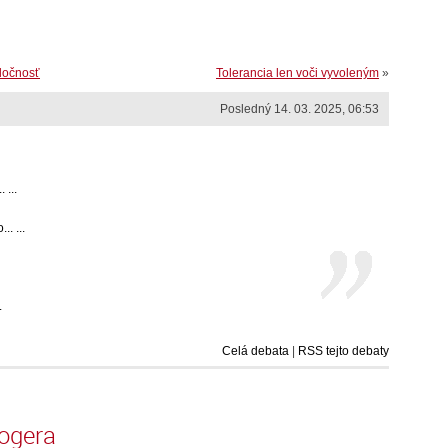
ločnosť
Tolerancia len voči vyvoleným
»
Posledný 14. 03. 2025, 06:53
 ...
. ...
.
Celá debata
|
RSS tejto debaty
logera