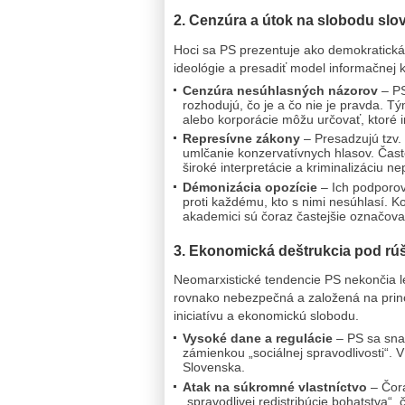
2. Cenzúra a útok na slobodu slo
Hoci sa PS prezentuje ako demokratická s
ideológie a presadiť model informačnej k
Cenzúra nesúhlasných názorov
– PS
rozhodujú, čo je a čo nie je pravda. 
alebo korporácie môžu určovať, ktoré i
Represívne zákony
– Presadzujú tzv. 
umlčanie konzervatívnych hlasov. Čast
široké interpretácie a kriminalizáciu 
Démonizácia opozície
– Ich podporo
proti každému, kto s nimi nesúhlasí. Ko
akademici sú čoraz častejšie označovan
3. Ekonomická deštrukcia pod rú
Neomarxistické tendencie PS nekončia le
rovnako nebezpečná a založená na princí
iniciatívu a ekonomickú slobodu.
Vysoké dane a regulácie
– PS sa snaž
zámienkou „sociálnej spravodlivosti“. V 
Slovenska.
Atak na súkromné vlastníctvo
– Čora
„spravodlivej redistribúcie bohatstva“,