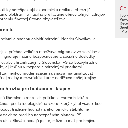
Od
olitiky nerešpektujú ekonomickú realitu a ohrozujú
anie elektrární a násilné pretláčanie obnoviteľných zdrojov
Fotky
oršeniu životnej úrovne obyvateľstva.
Prav
Rece
Šport
erenitu
TV p
denciami a snahou oslabiť národnú identitu Slovákov v
juje príchod veľkého množstva migrantov zo sociálne a
čom ignoruje možné bezpečnostné a sociálne dôsledky.
o, aby chránili záujmy Slovenska, PS sa bezvýhradne
, aj keď sú v rozpore s národnými prioritami.
 zámienkou modernizácie sa snažia marginalizovať
ej rodiny a rozvrátiť kultúrne dedičstvo našej krajiny.
ko hrozba pre budúcnosť krajiny
 liberálna strana. Ich politika je extrémistická a
čnosť podľa ideologického vzoru, ktorý zlyhal všade, kde
bodu, tradičné hodnoty a ekonomickú stabilitu, je
postaviť sa proti ich nebezpečným plánom. PS
a ak si Slováci nedajú pozor, môže to mať pre krajinu