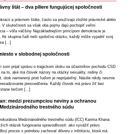
vny štát – dva piliere fungujúcej spoločnosti
racii a právnom štáte, často sa používajú zložité právnické alebo
ie. V skutočnosti sa však oba pojmy dajú pochopiť veľmi
ia – vôľa väčšiny Najzákladnejším princípom demokracie je
 Ak skupina ľudí rieši spoločnú otázku, každý môže vyjadriť svoj
a [...]
iesto v slobodnej spoločnosti
 som prijal správu o tragickom útoku na účastníkov pochodu CSD
 na to, aké má človek názory na otázky sexuality, rodiny či
 útok namierený proti ľuďom je neprijateľný. Násilie nikdy nesmie
presadzovanie presvedčenia. Každý človek má právo žiť bez
stane terčom [...]
an: medzi prezumpciou neviny a ochranou
 Medzinárodného trestného súdu
rokurátora Medzinárodného trestného súdu (ICC) Karima Khana
ažších otázok fungovania spravodlivosti: ako vyvážiť právo
dlivý proces s potrebou zachovať dôveru v inštitúciu, ktorá má