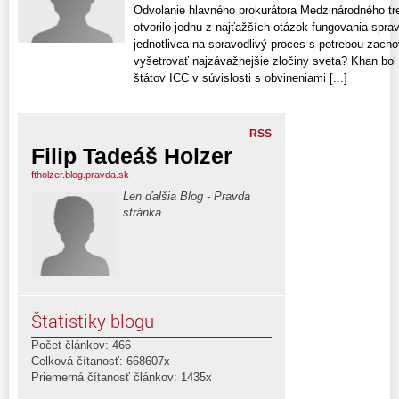
Odvolanie hlavného prokurátora Medzinárodného t
otvorilo jednu z najťažších otázok fungovania sprav
jednotlivca na spravodlivý proces s potrebou zacho
vyšetrovať najzávažnejšie zločiny sveta? Khan bol
štátov ICC v súvislosti s obvineniami [...]
RSS
Filip Tadeáš Holzer
ftholzer.blog.pravda.sk
Len ďalšia Blog - Pravda
stránka
Štatistiky blogu
Počet článkov: 466
Celková čítanosť: 668607x
Priemerná čítanosť článkov: 1435x