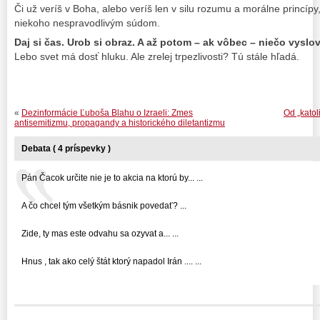
Či už veríš v Boha, alebo veríš len v silu rozumu a morálne princípy
niekoho nespravodlivým súdom.
Daj si čas. Urob si obraz. A až potom – ak vôbec – niečo vyslov
Lebo svet má dosť hluku. Ale zrelej trpezlivosti? Tú stále hľadá.
«
Dezinformácie Ľuboša Blahu o Izraeli: Zmes
Od „katol
antisemitizmu, propagandy a historického diletantizmu
Debata ( 4 príspevky )
Pán Čacok určite nie je to akcia na ktorú by... ...
A čo chcel tým všetkým básnik povedať? ...
Zide, ty mas este odvahu sa ozyvat a... ...
Hnus , tak ako celý štát ktorý napadol Irán .... ...