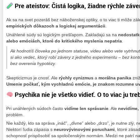
Pre ateistov: Čistá logika, žiadne rýchle záve
Ak sa na svet pozeráš bez náboženskej optiky, o to viac ti môže zá
empirických dôkazoch a logickej argumentácii
.
Unáhlené súdy sú logickým prešľapom. Zakladajú sa na
nedostatk
alebo emóciách, ktoré do kritického myslenia nepatria
.
Ak hodnotíš človeka po jednom statuse, videu alebo vete vytrhnut
si ako vedec, ktorý robí závery z jedného experimentu – bez kont
bez overenia hypotézy.
Skepticizmus je cnosť. Ale
rýchly cynizmus
a
morálna panika
zniž
Umenie počkať, kým vychladnú emócie, je znakom rozumne uv
Psychika nie je všetko vidieť. O to viac ju tre
Pri unáhlených súdoch často
vidíme len správanie
. Ale
nevidíme, 
problém.
Nie každý, kto sa správa „ináč“, „divne“ alebo „drzo“, je nutne zlý, 
Niektorí ľudia zápasia s
neurovývinovými poruchami
, ktoré zásad
schopnosť prispôsobiť sa spoločenským normám. Medzi ne patrí na