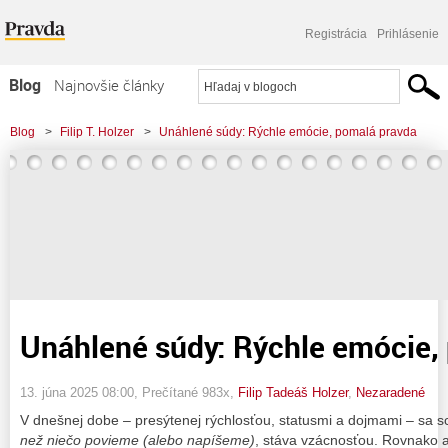
Registrácia
Prihlásenie
Blog
Najnovšie články
Najčítanejšie články
Blog
>
Filip T. Holzer
>
Unáhlené súdy: Rýchle emócie, pomalá pravda
Najkomentovanejšie články
Zoznam blogov
Komerčné blogy
Unáhlené súdy: Rýchle emócie,
13. júna 2025 08:00
, Prečítané 983x,
Filip Tadeáš Holzer
,
Nezaradené
V dnešnej dobe – presýtenej rýchlosťou, statusmi a dojmami – sa 
než niečo povieme (alebo napíšeme)
, stáva vzácnosťou. Rovnako a