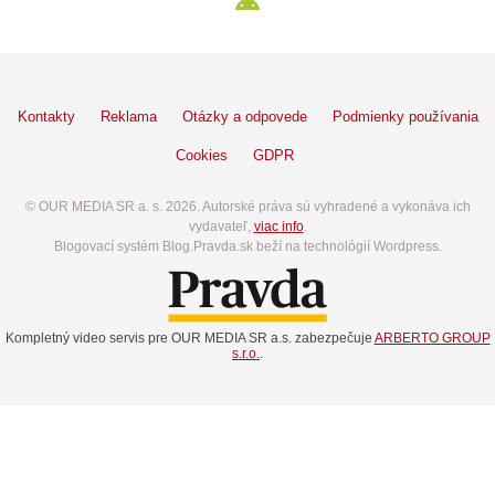
Kontakty
Reklama
Otázky a odpovede
Podmienky používania
Cookies
GDPR
© OUR MEDIA SR a. s. 2026. Autorské práva sú vyhradené a vykonáva ich
vydavateľ,
viac info
.
Blogovací systém Blog.Pravda.sk beží na technológií Wordpress.
Kompletný video servis pre OUR MEDIA SR a.s. zabezpečuje
ARBERTO GROUP
s.r.o.
.