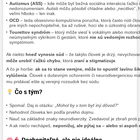
Autizmus (ASS)
– kde môže byť bežná sociálna interakcia ťažko č
nedorozumeniam. Autisti môžu pôsobiť chladne alebo „necitlivo“, h
veľmi hlboko – len inak.
OCD
– teda obsesívno-kompulzívna porucha, ktorá často núti člo
pre iných nepochopiteľné, ba až rušivé, hoci ide o úzkostný obr
Tourettov syndróm
– ktorý môže viesť k vokálnym alebo motorick
neúmyselným výkrikom či gestám, ktoré
nie sú vedomým rozho
symptómom.
Ak niekto
hneď vynesie súd
– že takýto človek je drzý, nevychova
môže urobiť ťažkú chybu
, ktorá
zraní a stigmatizuje
.
A čo je horšie:
ak sa to stane verejne, môže to spustiť lavínu š
vylúčenia
. Človek s duševným ochorením či neurodivergenciou má u
mu pridávať ešte aj verejný rozsudok bez súdu.
Čo s tým?
Spomaľ. Daj si otázku:
„Mohol by v tom byť iný dôvod?“
Nehodnoť človeka len podľa prvého dojmu.
Nauč sa základné znaky neurodiverzity. Zvedavosť je zbraň proti
A ak niečo nechápeš,
neponižuj, ale pýtaj sa – alebo si aspo
Pochopiteľné, ale nie ideálne