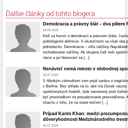
Ďalšie články od tohto blogera
Demokracia a právny štát – dva piliere
04.08.2026
Keď sa hovorí o demokracii a právnom štáte, často
politologické definície. V skutočnosti sa však oba
jednoducho. Demokracia – vôľa väčšiny Najzákladn
rozhodovanie väčšiny. Ak skupina ľudí rieši spoloč
názor a po hlasovaní sa [...]
Nenávisť nemá miesto v slobodnej spo
26.07.2026
S hlbokým zármutkom som prijal správu o tragick
v Berlíne. Bez ohľadu na to, aké má človek názory 
spoločenských hodnôt, útok namierený proti ľuďom j
byť prostriedkom na presadzovanie presvedčenia. 
strachu z toho, že sa stane terčom [...]
Prípad Karim Khan: medzi prezumpcio
dôveryhodnosti Medzinárodného trest
26.07.2026