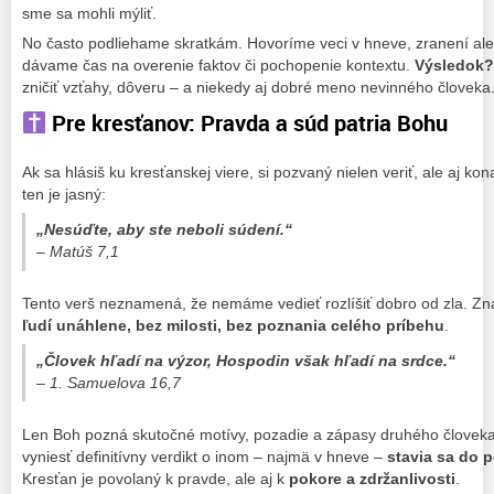
sme sa mohli mýliť.
No často podliehame skratkám. Hovoríme veci v hneve, zranení ale
dávame čas na overenie faktov či pochopenie kontextu.
Výsledok?
zničiť vzťahy, dôveru – a niekedy aj dobré meno nevinného človeka
Pre kresťanov: Pravda a súd patria Bohu
Ak sa hlásiš ku kresťanskej viere, si pozvaný nielen veriť, ale aj ko
ten je jasný:
„Nesúďte, aby ste neboli súdení.“
–
Matúš 7,1
Tento verš neznamená, že nemáme vedieť rozlíšiť dobro od zla. Z
ľudí unáhlene, bez milosti, bez poznania celého príbehu
.
„Človek hľadí na výzor, Hospodin však hľadí na srdce.“
–
1. Samuelova 16,7
Len Boh pozná skutočné motívy, pozadie a zápasy druhého človeka
vyniesť definitívny verdikt o inom – najmä v hneve –
stavia sa do p
Kresťan je povolaný k pravde, ale aj k
pokore a zdržanlivosti
.