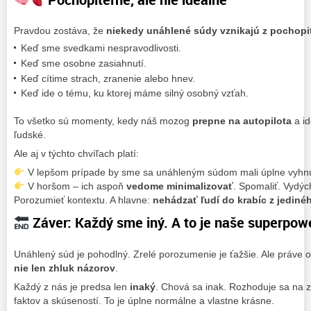
Pravdou zostáva, že
niekedy unáhlené súdy vznikajú z pochop
Keď sme svedkami nespravodlivosti.
Keď sme osobne zasiahnutí.
Keď cítime strach, zranenie alebo hnev.
Keď ide o tému, ku ktorej máme silný osobný vzťah.
To všetko sú momenty, kedy náš mozog
prepne na autopilota
a id
ľudské.
Ale aj v týchto chvíľach platí:
V lepšom prípade by sme sa unáhleným súdom mali úplne vyhn
V horšom – ich aspoň
vedome minimalizovať
. Spomaliť. Vydýc
Porozumieť kontextu. A hlavne:
nehádzať ľudí do krabíc z jedin
Záver: Každý sme iný. A to je naše superpow
Unáhlený súd je pohodlný. Zrelé porozumenie je ťažšie. Ale práve
nie len zhluk názorov
.
Každý z nás je predsa len
inaký
. Chová sa inak. Rozhoduje sa na 
faktov a skúseností. To je úplne normálne a vlastne krásne.