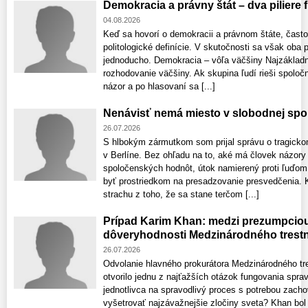
Demokracia a právny štát – dva piliere
04.08.2026
Keď sa hovorí o demokracii a právnom štáte, často
politologické definície. V skutočnosti sa však oba
jednoducho. Demokracia – vôľa väčšiny Najzákladn
rozhodovanie väčšiny. Ak skupina ľudí rieši spoloč
názor a po hlasovaní sa [...]
Nenávisť nemá miesto v slobodnej spo
26.07.2026
S hlbokým zármutkom som prijal správu o tragick
v Berlíne. Bez ohľadu na to, aké má človek názory 
spoločenských hodnôt, útok namierený proti ľuďom j
byť prostriedkom na presadzovanie presvedčenia. 
strachu z toho, že sa stane terčom [...]
Prípad Karim Khan: medzi prezumpcio
dôveryhodnosti Medzinárodného trest
26.07.2026
Odvolanie hlavného prokurátora Medzinárodného t
otvorilo jednu z najťažších otázok fungovania sprav
jednotlivca na spravodlivý proces s potrebou zacho
vyšetrovať najzávažnejšie zločiny sveta? Khan bol