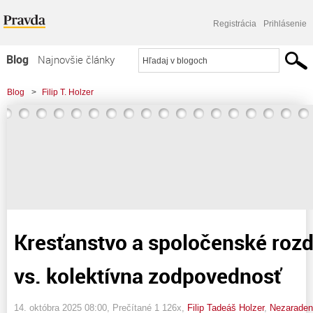
Registrácia
Prihlásenie
Blog
Najnovšie články
Najčítanejšie články
Blog
>
Filip T. Holzer
Najkomentovanejšie články
>
Kresťanstvo a spoločenské rozdelenie: osobná vs. kolektívna zodpovednosť
Zoznam blogov
Komerčné blogy
Kresťanstvo a spoločenské rozd
vs. kolektívna zodpovednosť
14. októbra 2025 08:00
, Prečítané 1 126x,
Filip Tadeáš Holzer
,
Nezarade