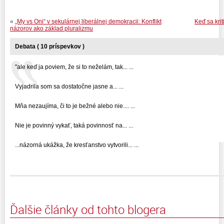
«
„My vs Oni“ v sekulárnej liberálnej demokracii: Konflikt
Keď sa kri
názorov ako základ pluralizmu
Debata ( 10 príspevkov )
"ale keď ja poviem, že si to neželám, tak... ...
Vyjadrila som sa dostatočne jasne a... ...
Mňa nezaujíma, či to je bežné alebo nie.... ...
Nie je povinný vykať, taká povinnosť na... ...
...názorná ukážka, že kresťanstvo vytvorili... ...
Ďalšie články od tohto blogera