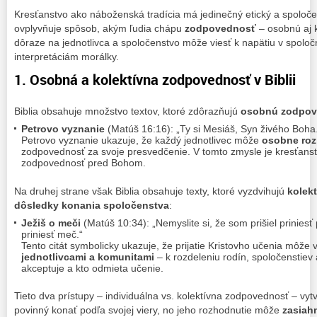
Kresťanstvo ako náboženská tradícia má jedinečný etický a spoloče
ovplyvňuje spôsob, akým ľudia chápu
zodpovednosť
– osobnú aj k
dôraze na jednotlivca a spoločenstvo môže viesť k napätiu v spolo
interpretáciám morálky.
1. Osobná a kolektívna zodpovednosť v Biblii
Biblia obsahuje množstvo textov, ktoré zdôrazňujú
osobnú zodpo
Petrovo vyznanie
(Matúš 16:16): „Ty si Mesiáš, Syn živého Boha
Petrovo vyznanie ukazuje, že každý jednotlivec môže
osobne roz
zodpovednosť za svoje presvedčenie. V tomto zmysle je kresťanst
zodpovednosť pred Bohom.
Na druhej strane však Biblia obsahuje texty, ktoré vyzdvihujú
kolek
dôsledky konania spoločenstva
:
Ježiš o meči
(Matúš 10:34): „Nemyslite si, že som prišiel priniesť
priniesť meč.“
Tento citát symbolicky ukazuje, že prijatie Kristovho učenia môže 
jednotlivcami a komunitami
– k rozdeleniu rodín, spoločenstiev 
akceptuje a kto odmieta učenie.
Tieto dva prístupy – individuálna vs. kolektívna zodpovednosť – vyt
povinný konať podľa svojej viery, no jeho rozhodnutie môže
zasiah