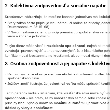
2. Kolektívna zodpovednosť a sociálne napätie
Kresťanstvo zdôrazňuje, že morálne konanie jednotlivca má
kolekt
Starý zákon často pripisuje vinu národu či rodine za hriechy jedno
Deuteronómium 28:15–68).
V Novom zákone sa tento princíp prenáša do spoločenstva veriaci
vieru a konanie jednotlivcov.
Takýto dôraz môže viesť k
rozdeleniu spoločnosti
, najmä ak rozdi
vytvárajú „pravoverných“ a „nepravoverných“, čo z historického po
konflikte medzi kresťanmi a ne-kresťanmi, alebo medzi rôznymi de
3. Osobná zodpovednosť a jej napätie s kolekt
Petrovo vyznanie ukazuje
osobnú etickú a duchovnú voľbu
, k
spoločenského tlaku.
Ježišov „meč“ ilustruje, že
jednotlivá voľba
môže spôsobiť
konfl
Tento paradox vedie k situáciám, kde kresťanská etika môže byť 
spoločnosti
– nie preto, že by náboženstvo samo o sebe chcelo roz
princípy kladú vysoký dôraz na
morálnu autonómiu jednotlivca
a
dôsledky viery a poslušnosti
.