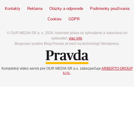
Kontakty
Reklama
Otázky a odpovede
Podmienky používania
Cookies
GDPR
© OUR MEDIA SR a. s. 2026. Autorské práva sú vyhradené a vykonáva ich
vydavateľ,
viac info
.
Blogovací systém Blog.Pravda.sk beží na technológií Wordpress.
Kompletný video servis pre OUR MEDIA SR a.s. zabezpečuje
ARBERTO GROUP
s.r.o.
.