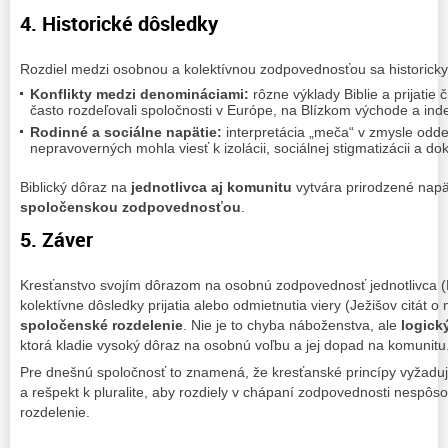
4. Historické dôsledky
Rozdiel medzi osobnou a kolektívnou zodpovednosťou sa historicky p
Konflikty medzi denomináciami:
rôzne výklady Biblie a prijatie 
často rozdeľovali spoločnosti v Európe, na Blízkom východe a ind
Rodinné a sociálne napätie:
interpretácia „meča“ v zmysle odd
nepravoverných mohla viesť k izolácii, sociálnej stigmatizácii a dok
Biblický dôraz na
jednotlivca aj komunitu
vytvára prirodzené nap
spoločenskou zodpovednosťou
.
5. Záver
Kresťanstvo svojím dôrazom na osobnú zodpovednosť jednotlivca (
kolektívne dôsledky prijatia alebo odmietnutia viery (Ježišov citát 
spoločenské rozdelenie
. Nie je to chyba náboženstva, ale
logický
ktorá kladie vysoký dôraz na osobnú voľbu a jej dopad na komunitu
Pre dnešnú spoločnosť to znamená, že kresťanské princípy vyžadu
a rešpekt k pluralite, aby rozdiely v chápaní zodpovednosti nespôsob
rozdelenie.