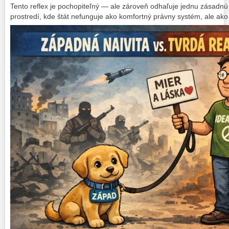
Tento reflex je pochopiteľný — ale zároveň odhaľuje jednu zásadnú 
prostredí, kde štát nefunguje ako komfortný právny systém, ale ako f