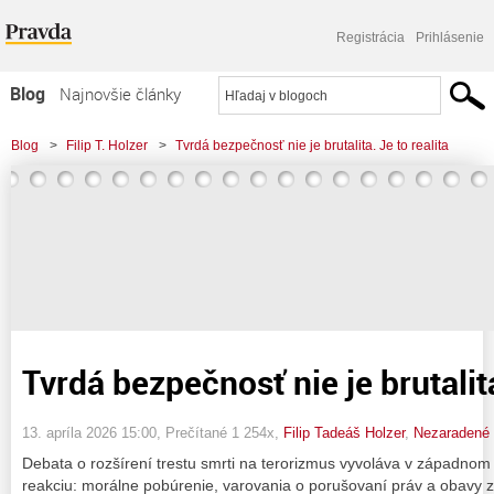
Registrácia
Prihlásenie
Blog
Najnovšie články
Najčítanejšie články
Blog
>
Filip T. Holzer
>
Tvrdá bezpečnosť nie je brutalita. Je to realita
Najkomentovanejšie články
Zoznam blogov
Komerčné blogy
Tvrdá bezpečnosť nie je brutalita
13. apríla 2026 15:00
, Prečítané 1 254x,
Filip Tadeáš Holzer
,
Nezaradené
Debata o rozšírení trestu smrti na terorizmus vyvoláva v západnom 
reakciu: morálne pobúrenie, varovania o porušovaní práv a obavy z „