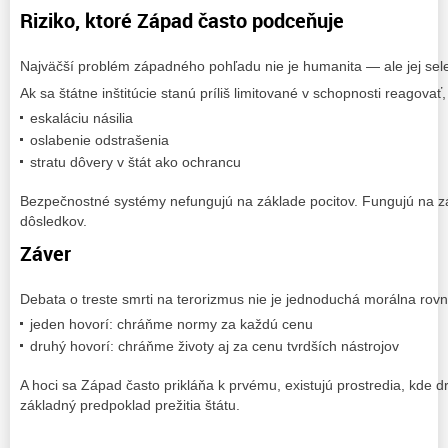
Riziko, ktoré Západ často podceňuje
Najväčší problém západného pohľadu nie je humanita — ale jej sele
Ak sa štátne inštitúcie stanú príliš limitované v schopnosti reagovať,
eskaláciu násilia
oslabenie odstrašenia
stratu dôvery v štát ako ochrancu
Bezpečnostné systémy nefungujú na základe pocitov. Fungujú na z
dôsledkov.
Záver
Debata o treste smrti na terorizmus nie je jednoduchá morálna rovn
jeden hovorí: chráňme normy za každú cenu
druhý hovorí: chráňme životy aj za cenu tvrdších nástrojov
A hoci sa Západ často prikláňa k prvému, existujú prostredia, kde d
základný predpoklad prežitia štátu.