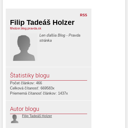
RSS
Filip Tadeáš Holzer
ftholzer.blog.pravda.sk
Len ďalšia Blog - Pravda
stránka
Štatistiky blogu
Počet článkov: 466
Celková čítanosť: 669583x
Priemerná čítanosť článkov: 1437x
Autor blogu
Filip Tadeáš Holzer