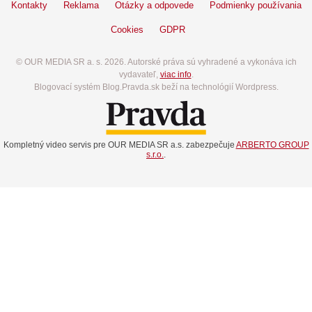
Kontakty
Reklama
Otázky a odpovede
Podmienky používania
Cookies
GDPR
© OUR MEDIA SR a. s. 2026. Autorské práva sú vyhradené a vykonáva ich
vydavateľ,
viac info
.
Blogovací systém Blog.Pravda.sk beží na technológií Wordpress.
Kompletný video servis pre OUR MEDIA SR a.s. zabezpečuje
ARBERTO GROUP
s.r.o.
.