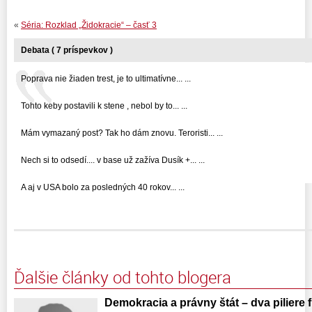
«
Séria: Rozklad „Židokracie“ – časť 3
Debata ( 7 príspevkov )
Poprava nie žiaden trest, je to ultimatívne... ...
Tohto keby postavili k stene , nebol by to... ...
Mám vymazaný post? Tak ho dám znovu. Teroristi... ...
Nech si to odsedí.... v base už zažíva Dusík +... ...
A aj v USA bolo za posledných 40 rokov... ...
Ďalšie články od tohto blogera
Demokracia a právny štát – dva piliere