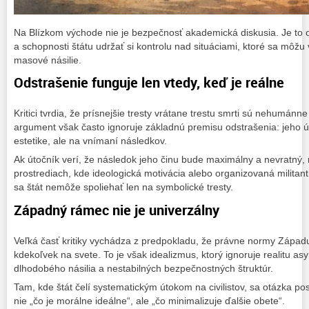
Na Blízkom východe nie je bezpečnosť akademická diskusia. Je to 
a schopnosti štátu udržať si kontrolu nad situáciami, ktoré sa môžu
masové násilie.
Odstrašenie funguje len vtedy, keď je reálne
Kritici tvrdia, že prísnejšie tresty vrátane trestu smrti sú nehumánn
argument však často ignoruje základnú premisu odstrašenia: jeho úč
estetike, ale na vnímaní následkov.
Ak útočník verí, že následok jeho činu bude maximálny a nevratný, 
prostrediach, kde ideologická motivácia alebo organizovaná militant
sa štát nemôže spoliehať len na symbolické tresty.
Západný rámec nie je univerzálny
Veľká časť kritiky vychádza z predpokladu, že právne normy Západu
kdekoľvek na svete. To je však idealizmus, ktorý ignoruje realitu asy
dlhodobého násilia a nestabilných bezpečnostných štruktúr.
Tam, kde štát čelí systematickým útokom na civilistov, sa otázka po
nie „čo je morálne ideálne“, ale „čo minimalizuje ďalšie obete“.