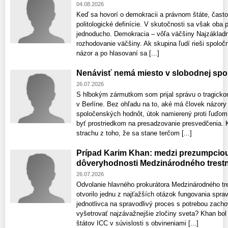
04.08.2026
Keď sa hovorí o demokracii a právnom štáte, často
politologické definície. V skutočnosti sa však oba
jednoducho. Demokracia – vôľa väčšiny Najzákladn
rozhodovanie väčšiny. Ak skupina ľudí rieši spoloč
názor a po hlasovaní sa [...]
Nenávisť nemá miesto v slobodnej spo
26.07.2026
S hlbokým zármutkom som prijal správu o tragick
v Berlíne. Bez ohľadu na to, aké má človek názory 
spoločenských hodnôt, útok namierený proti ľuďom j
byť prostriedkom na presadzovanie presvedčenia. 
strachu z toho, že sa stane terčom [...]
Prípad Karim Khan: medzi prezumpcio
dôveryhodnosti Medzinárodného trest
26.07.2026
Odvolanie hlavného prokurátora Medzinárodného t
otvorilo jednu z najťažších otázok fungovania sprav
jednotlivca na spravodlivý proces s potrebou zacho
vyšetrovať najzávažnejšie zločiny sveta? Khan bol
štátov ICC v súvislosti s obvineniami [...]