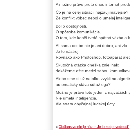
A možno práve preto dnes internet prod
Čo je na celej situácii najzaujímavejšie?
Že konflikt vôbec nebol o umelej inteligen
Bol o dôstojnosti.
O spôsobe komunikácie.
O tom, kde končí tvrdá spätná väzba a 
AI sama osebe nie je ani dobro, ani zlo.
Je to nástroj.
Rovnako ako Photoshop, fotoaparát alebo
Skutočná otázka dneška znie inak:
dokážeme ešte medzi sebou komunikovať 
Alebo sme si už natoľko zvykli na algori
automaticky stáva súťaž ega?
Možno je práve toto jeden z najväčších 
Nie umelá inteligencia.
Ale strata obyčajnej ľudskej úcty.
«
Občianstvo nie je názor. Je to zodpovednosť.