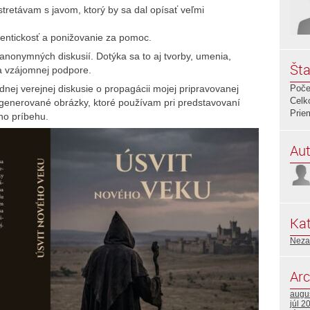
stretávam s javom, ktorý by sa dal opísať veľmi
utentickosť a ponižovanie za pomoc.
i anonymných diskusií. Dotýka sa to aj tvorby, umenia,
Šta
 na vzájomnej podpore.
nej verejnej diskusie o propagácii mojej pripravovanej
Poče
Celk
 generované obrázky, ktoré používam pri predstavovaní
Prie
ho príbehu.
Aut
Kat
Neza
Arc
augu
júl 2