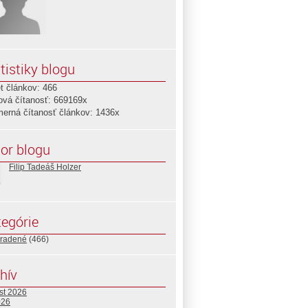
tistiky blogu
t článkov: 466
ová čítanosť: 669169x
merná čítanosť článkov: 1436x
or blogu
Filip Tadeáš Holzer
egórie
radené
(466)
hív
st 2026
026