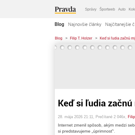
Správy
Športweb
Auto
Kok
Blog
Najnovšie články
Najčítanejšie č
Blog
>
Filip T. Holzer
>
Keď si ľudia začnú m
Keď si ľudia začnú
28. mája 2026 21:11
, Prečítané 2 046x,
Fili
Internet zmenil spôsob, akým medzi se
si predstavujeme „úprimnosť“.