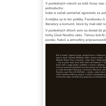
V posledných rokoch sa totiž čoraz viac 
jednoducho:
ľudia si začali zamieňať agresivitu za a
A netýka sa to len politiky, Facebooku č
literatúry a komunít, ktoré by mali stáť
V posledných dňoch som sa dostal do jed
knihy Úsvit Nového veku. Témou boli AI
postáv, frakcií a atmosféry pripravované