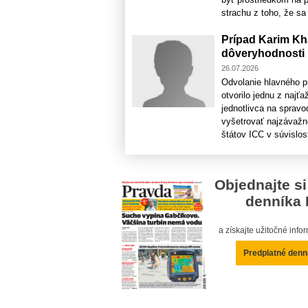
strachu z toho, že sa 
Prípad Karim Kh
dôveryhodnosti
26.07.2026
Odvolanie hlavného p
otvorilo jednu z najť
jednotlivca na spravo
vyšetrovať najzávažn
štátov ICC v súvislost
Objednajte si
denníka 
a získajte užitočné inf
Predplatné denn