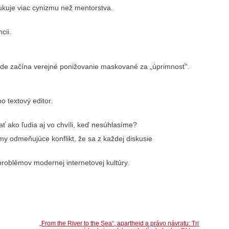
ukuje viac cynizmu než mentorstva.
cii.
kde začína verejné ponižovanie maskované za „úprimnosť“.
 textový editor.
ako ľudia aj vo chvíli, keď nesúhlasíme?
tmy odmeňujúce konflikt, že sa z každej diskusie
problémov modernej internetovej kultúry.
„From the River to the Sea“, apartheid a právo návratu: Tri