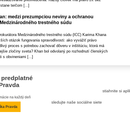
stane terčom [...]
an: medzi prezumpciou neviny a ochranou
 Medzinárodného trestného súdu
rokurátora Medzinárodného trestného súdu (ICC) Karima Khana
ažších otázok fungovania spravodlivosti: ako vyvážiť právo
dlivý proces s potrebou zachovať dôveru v inštitúciu, ktorá má
ejšie zločiny sveta? Khan bol odvolaný po rozhodnutí členských
i s obvineniami [...]
 predplatné
Pravda
stiahnite si ap
ormácie na každý deň
sledujte naše sociálne siete
íka Pravda