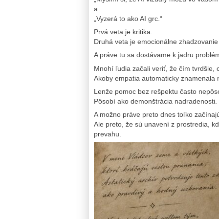
a
„Vyzerá to ako AI grc.“
Prvá veta je kritika.
Druhá veta je emocionálne zhadzovanie
A práve tu sa dostávame k jadru problém
Mnohí ľudia začali veriť, že čím tvrdšie,
Akoby empatia automaticky znamenala n
Lenže pomoc bez rešpektu často nepôs
Pôsobí ako demonštrácia nadradenosti.
A možno práve preto dnes toľko začínajúc
Ale preto, že sú unavení z prostredia, k
prevahu.