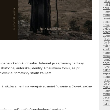
jún 
máj 
apríl
mare
febr
janu
dece
nove
októ
sept
augu
júl 2
jún 
máj 
apríl
mare
febr
janu
generického AI obsahu. Internet je zaplavený fantasy
dece
nove
skutočnej autorskej identity. Rozumiem tomu, že pri
októ
lovek automaticky stratiť záujem.
sept
augu
júl 2
jún 
ná väzba zmení na verejné zosmiešňovanie a človek začne
máj 
mare
febr
dece
nove
októ
 prípade znižovať dôveryhodnosť projektu.“