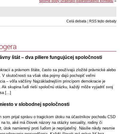
sporné body izraelsko-palestínskeho konfliktu
»
Celá debata
|
RSS tejto debaty
logera
vny štát – dva piliere fungujúcej spoločnosti
racii a právnom štáte, často sa používajú zložité právnické alebo
ie. V skutočnosti sa však oba pojmy dajú pochopiť veľmi
ia – vôľa väčšiny Najzákladnejším princípom demokracie je
 Ak skupina ľudí rieši spoločnú otázku, každý môže vyjadriť svoj
a [...]
iesto v slobodnej spoločnosti
 som prijal správu o tragickom útoku na účastníkov pochodu CSD
 na to, aké má človek názory na otázky sexuality, rodiny či
 útok namierený proti ľuďom je neprijateľný. Násilie nikdy nesmie
presadzovanie presvedčenia. Každý človek má právo žiť bez