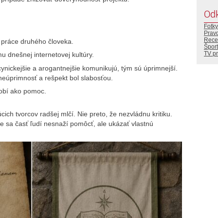
Od
Fotky
Prav
Rece
 práce druhého človeka.
Šport
TV p
u dnešnej internetovej kultúry.
 cynickejšie a arogantnejšie komunikujú, tým sú úprimnejší.
eúprimnosť a rešpekt bol slabosťou.
obí ako pomoc.
ich tvorcov radšej mlčí. Nie preto, že nezvládnu kritiku.
de sa časť ľudí nesnaží pomôcť, ale ukázať vlastnú