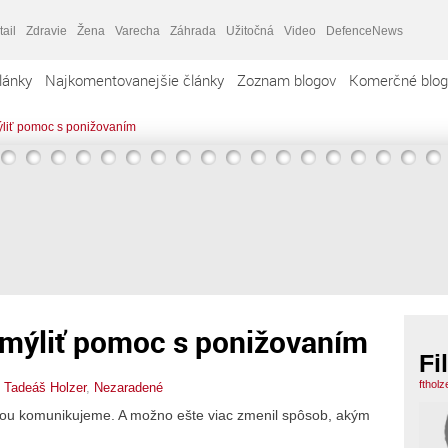
tail
Zdravie
Žena
Varecha
Záhrada
Užitočná
Video
DefenceNews
lánky
Najkomentovanejšie články
Zoznam blogov
Komerčné blog
ýliť pomoc s ponižovaním
 mýliť pomoc s ponižovaním
Fi
ftholz
p Tadeáš Holzer
,
Nezaradené
bou komunikujeme. A možno ešte viac zmenil spôsob, akým