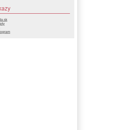
kazy
da.sk
pty
rogram