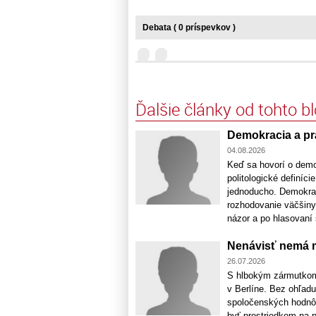
Debata ( 0 príspevkov )
Ďalšie články od tohto b
Demokracia a prá
04.08.2026
Keď sa hovorí o demok
politologické definíc
jednoducho. Demokrac
rozhodovanie väčšiny.
názor a po hlasovaní s
Nenávisť nemá m
26.07.2026
S hlbokým zármutkom
v Berlíne. Bez ohľadu
spoločenských hodnôt,
byť prostriedkom na 