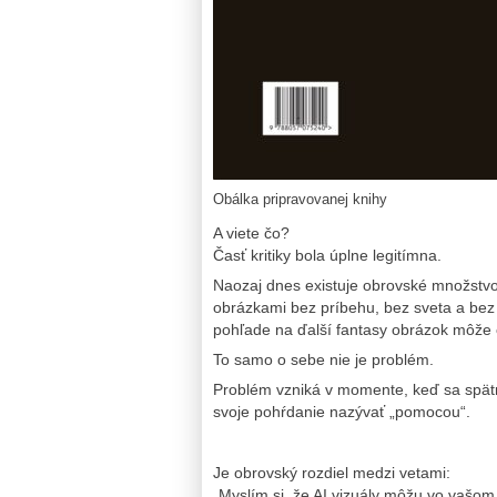
Obálka pripravovanej knihy
A viete čo?
Časť kritiky bola úplne legitímna.
Naozaj dnes existuje obrovské množstvo 
obrázkami bez príbehu, bez sveta a bez 
pohľade na ďalší fantasy obrázok môže č
To samo o sebe nie je problém.
Problém vzniká v momente, keď sa spät
svoje pohŕdanie nazývať „pomocou“.
Je obrovský rozdiel medzi vetami:
„Myslím si, že AI vizuály môžu vo vašom