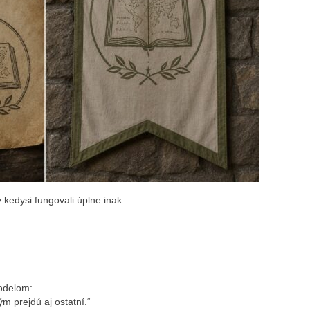
 kedysi fungovali úplne inak.
odelom:
ým prejdú aj ostatní.“