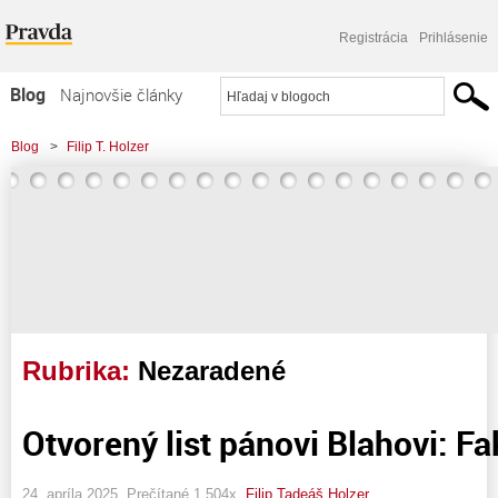
Registrácia
Prihlásenie
Blog
Najnovšie články
Najčítanejšie články
Blog
>
Filip T. Holzer
Najkomentovanejšie články
Zoznam blogov
Komerčné blogy
Rubrika:
Nezaradené
Otvorený list pánovi Blahovi: Fak
24. apríla 2025, Prečítané 1 504x,
Filip Tadeáš Holzer