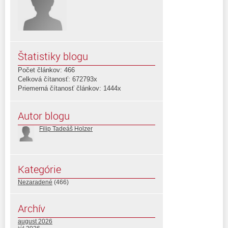
Štatistiky blogu
Počet článkov: 466
Celková čítanosť: 672793x
Priemerná čítanosť článkov: 1444x
Autor blogu
Filip Tadeáš Holzer
Kategórie
Nezaradené
(466)
Archív
august 2026