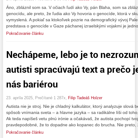
Áno, zbláznil som sa. V očiach ľudí ako Vy, pán Blaha, som sa zbláz
genocídu, ale preto, že ľudia ako Vy hovoria o genocíde, ktorá v sku
vymyslená. A pokiaľ sa ktokoľvek pozrie na demografický vývoj Pale
predstava o genocíde v Gaze páchanej izraelskými vojakmi je jedn
Pokračovanie článku
Nechápeme, lebo je to nezrozu
autisti spracúvajú text a prečo 
nás bariérou
23. apríla 2025, Prečítané 1 287x,
Filip Tadeáš Holzer
Autista nie je stroj. Nie je chladný kalkulátor, ktorý analyzuje slová be
spôsob vnímania sveta – a hlavne jazyka – sa radikálne líši od toh
Ak teda napíšeš vetu plnú irónie a očakávaš, že autista pochopí tvoj 
pravdepodobné, že to dopadne ako kopanec do brucha. Nie preto, 
Pokračovanie článku