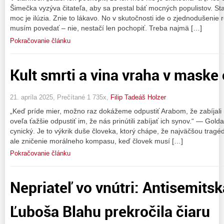
Šimečka vyzýva čitateľa, aby sa prestal báť mocných populistov. St
moc je ilúzia. Znie to lákavo. No v skutočnosti ide o zjednodušenie r
musím povedať – nie, nestačí len pochopiť. Treba najmä […]
Pokračovanie článku
Kult smrti a vina vraha v maske
21. apríla 2025, Prečítané 1 735x,
Filip Tadeáš Holzer
„Keď príde mier, možno raz dokážeme odpustiť Arabom, že zabíjali 
oveľa ťažšie odpustiť im, že nás prinútili zabíjať ich synov.“ — Go
cynický. Je to výkrik duše človeka, ktorý chápe, že najväčšou tragédi
ale zničenie morálneho kompasu, keď človek musí […]
Pokračovanie článku
Nepriateľ vo vnútri: Antisemit
Ľuboša Blahu prekročila čiaru