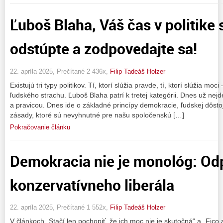
Ľuboš Blaha, Váš čas v politike 
odstúpte a zodpovedajte sa!
22. apríla 2025, Prečítané 2 436x,
Filip Tadeáš Holzer
Existujú tri typy politikov. Tí, ktorí slúžia pravde, tí, ktorí slúžia moci –
ľudského strachu. Ľuboš Blaha patrí k tretej kategórii. Dnes už nejde
a pravicou. Dnes ide o základné princípy demokracie, ľudskej dôstoj
zásady, ktoré sú nevyhnutné pre našu spoločenskú […]
Pokračovanie článku
Demokracia nie je monológ: Od
konzervatívneho liberála
22. apríla 2025, Prečítané 1 552x,
Filip Tadeáš Holzer
V článkoch „Stačí len pochopiť, že ich moc nie je skutočná“ a „Fico