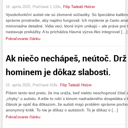
16. apríla 2025, Prečítané 1 133x,
Filip Tadeáš Holzer
Vysokofunkční autisti nie sú zlomené súčiastky. Sú špeciálne kalibro
správne prostredie, aby naplno fungovali. Ich myslenie je často ana
mimoriadne detailné. Vidia veci, ktoré iným unikajú – ale práve pre
nastavuje prekážky. A tu prichádza hlavná výzva:Ako integrovať […]
Pokračovanie článku
Ak niečo nechápeš, neútoč. Drž 
hominem je dôkaz slabosti.
15. apríla 2025, Prečítané 418x,
Filip Tadeáš Holzer
Píšem tento text preto, že ma uráža, keď niekto neschopnosť číta
„chyby“ u autistu. A ešte to robí s tónom nadradeného dospeláka 
článok je opäť iba dôkazom, že autisti majú problém správne pochop
anonymný kritik. To nie je dôkaz o autistoch. To je dôkaz o […]
Pokračovanie článku