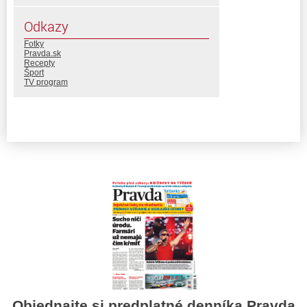
Odkazy
Fotky
Pravda.sk
Recepty
Šport
TV program
Objednajte si predplatné denníka Pravda