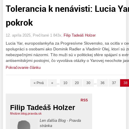
Tolerancia k nenávisti: Lucia Ya
pokrok
12. apríla 2025, Prečítané 1 843x,
Filip Tadeáš Holzer
Lucia Yar, europoslankyňa za Progresívne Slovensko, sa ocitla v cen
spolupráci s osobami ako Dominik Radler a Vladimír Olej, ktorí sú 
nebezpečnými názormi. Títo muži sú v politickej sfére spájaní s ext
antisemitskými postojmi, čo vyvoláva otázky o Yarovej neochote jas
Pokračovanie článku
« Prvá
«
...
10
20
30
...
36
37
38
RSS
Filip Tadeáš Holzer
ftholzer.blog.pravda.sk
Len ďalšia Blog - Pravda
stránka