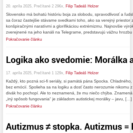
20. apríla 2025, Prečítané 2 296x,
Filip Tadeáš Holzer
Slovensko má bohatú históriu boja za slobodu, spravodlivosť a ľud
sa čoraz častejšie stávame svedkami toho, ako sa verejný priestor
konšpiračnými naratívmi a glorifikáciou extrémizmu. Najnovšie výr
zverejnené na jeho kanáli na Telegrame, predstavujú vážnu hrozbu
Pokračovanie článku
Logika ako svedomie: Morálka a
17. apríla 2025, Prečítané 1 129x,
Filip Tadeáš Holzer
Každý, kto pozná sci-fi seriály, si pamätá pána Spocka. Chladného
bez emócií. Spolieha sa na logiku a dosť často nerozumie nikomu z 
divák ho pochopí. Ale to neznamená, že mu niečo chýba. Znamená t
„iný spôsob fungovania“ je základom autistickej morálky – javu, […]
Pokračovanie článku
Autizmus ≠ stopka. Autizmus = 