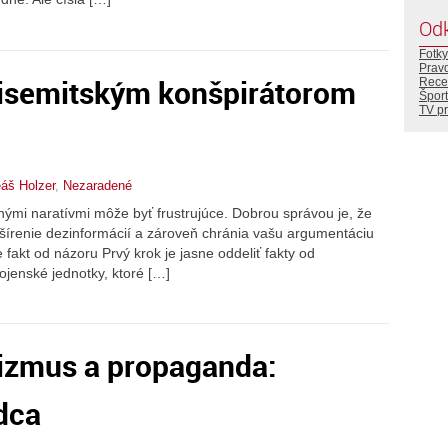
Od
Fotky
Prav
isemitským konšpirátorom
Rece
Šport
TV p
eáš Holzer
,
Nezaradené
čnými naratívmi môže byť frustrujúce. Dobrou správou je, že
ú šírenie dezinformácií a zároveň chránia vašu argumentáciu
 fakt od názoru Prvý krok je jasne oddeliť fakty od
ojenské jednotky, ktoré […]
izmus a propaganda:
dca