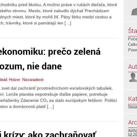
chodníku pred školou. A možno práve v rukách dieťaťa, ktoré
estského stromu. Mesto, ktoré zabudlo dýchať Prechádzam
ych miest, ktoré by mohli žiť. Pásy štrku medzi cestou a
, trávniky, ktoré si pamätajú len […]
Šta
Poče
Celk
 ekonomiku: prečo zelená
Prie
rozum, nie dane
Aut
adeáš Holzer
,
Nezaradené
svet dal zachrániť prostredníctvom excelovských tabuliek,
ní. Lenže planéta nepotrebuje ďalšie papiere, potrebuje
Kat
 peňaženky Zdanenie CO₂ sa stalo európskym fetišom. Politici
istov a domácnosti platiť […]
Neza
Arc
augu
j krízy: ako zachraňovať
júl 2