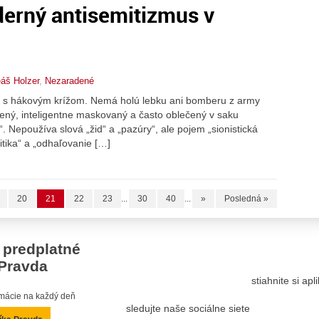
erný antisemitizmus v
eáš Holzer
,
Nezaradené
ch s hákovým krížom. Nemá holú lebku ani bomberu z army
ený, inteligentne maskovaný a často oblečený v saku
. Nepoužíva slová „žid“ a „pazúry“, ale pojem „sionistická
ritika“ a „odhaľovanie […]
20
21
22
23
...
30
40
...
»
Posledná »
 predplatné
Pravda
stiahnite si ap
ormácie na každý deň
sledujte naše sociálne siete