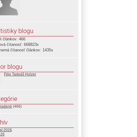
tistiky blogu
t článkov: 466
ová čítanosť: 668823x
merná čítanosť článkov: 1435x
or blogu
Filip Tadeáš Holzer
egórie
radené
(466)
hív
st 2026
026