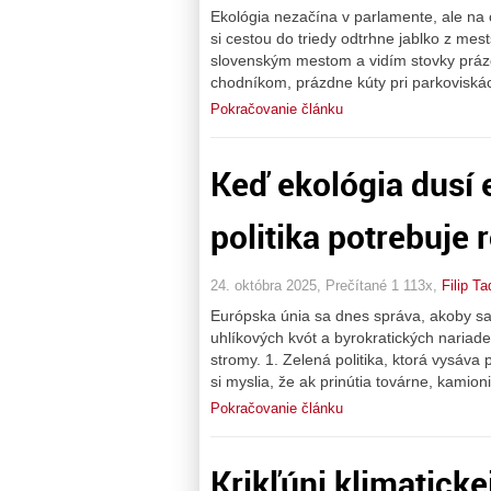
Ekológia nezačína v parlamente, ale na 
si cestou do triedy odtrhne jablko z m
slovenským mestom a vidím stovky prázdn
chodníkom, prázdne kúty pri parkoviskách
Pokračovanie článku
Keď ekológia dusí
politika potrebuje 
24. októbra 2025, Prečítané 1 113x,
Filip T
Európska únia sa dnes správa, akoby sa 
uhlíkových kvót a byrokratických nariade
stromy. 1. Zelená politika, ktorá vysáva
si myslia, že ak prinútia továrne, kamion
Pokračovanie článku
Krikľúni klimaticke