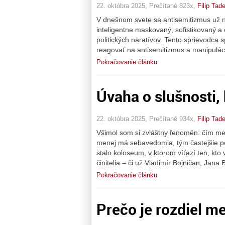
22. októbra 2025, Prečítané 823x,
Filip Tad
V dnešnom svete sa antisemitizmus už n
inteligentne maskovaný, sofistikovaný a 
politických naratívov. Tento sprievodca
reagovať na antisemitizmus a manipuláci
Pokračovanie článku
Úvaha o slušnosti, 
22. októbra 2025, Prečítané 934x,
Filip Tad
Všimol som si zvláštny fenomén: čím men
menej má sebavedomia, tým častejšie po
stalo koloseum, v ktorom víťazí ten, kto v
činitelia – či už Vladimír Bojničan, Jana
Pokračovanie článku
Prečo je rozdiel me