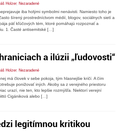
eáš Holzer
,
Nezaradené
eprejavuje iba holými symbolmi nenávisti. Namiesto toho je
často šírený prostredníctvom médií, blogov, sociálnych sietí a
 spája päť kľúčových tém, ktoré pomáhajú rozpoznať a
u. 1. Časté antisemitské […]
hraniciach a ilúzii „ľudovosti“
eáš Holzer
,
Nezaradené
ej má človek v sebe pokoja, tým hlasnejšie kričí. A čím
trebuje ponižovať iných. Akoby sa z verejného priestoru
iac urazí, nie ten, kto lepšie rozmýšľa. Niektorí verejní
 Bittó Cigániková alebo […]
dzi legitímnou kritikou