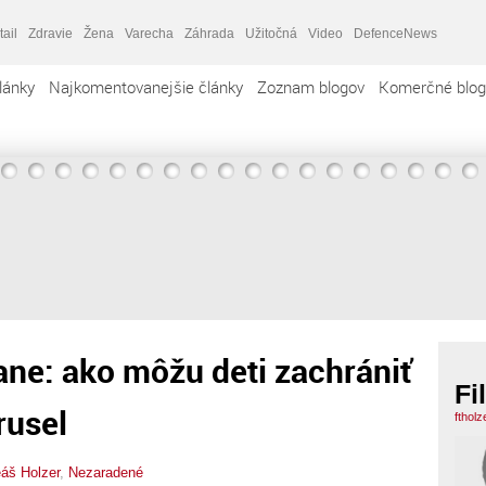
tail
Zdravie
Žena
Varecha
Záhrada
Užitočná
Video
DefenceNews
lánky
Najkomentovanejšie články
Zoznam blogov
Komerčné blog
ne: ako môžu deti zachrániť
Fi
rusel
ftholz
eáš Holzer
,
Nezaradené