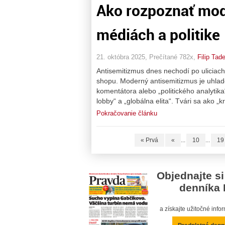
Ako rozpoznať mod
médiách a politike
21. októbra 2025, Prečítané 782x,
Filip Tad
Antisemitizmus dnes nechodí po ulicia
shopu. Moderný antisemitizmus je uhlad
komentátora alebo „politického analytika“
lobby“ a „globálna elita“. Tvári sa ako „k
Pokračovanie článku
« Prvá
«
...
10
...
19
Objednajte si
denníka 
a získajte užitočné inf