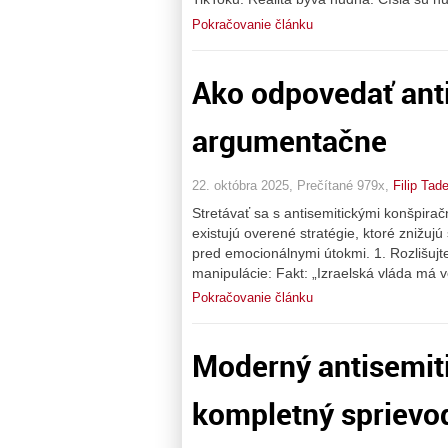
Pokračovanie článku
Ako odpovedať ant
argumentačne
22. októbra 2025, Prečítané 979x,
Filip Tad
Stretávať sa s antisemitickými konšpira
existujú overené stratégie, ktoré znižuj
pred emocionálnymi útokmi. 1. Rozlišujte
manipulácie: Fakt: „Izraelská vláda má v
Pokračovanie článku
Moderný antisemit
kompletný sprievo