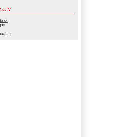
kazy
da.sk
pty
rogram