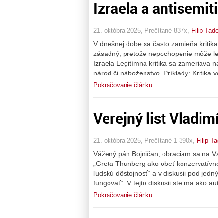
Izraela a antisemi
21. októbra 2025, Prečítané 837x,
Filip Tad
V dnešnej dobe sa často zamieňa kritika š
zásadný, pretože nepochopenie môže legi
Izraela Legitímna kritika sa zameriava n
národ či náboženstvo. Príklady: Kritika v
Pokračovanie článku
Verejný list Vladim
21. októbra 2025, Prečítané 1 390x,
Filip T
Vážený pán Bojničan, obraciam sa na Vás
„Greta Thunberg ako obeť konzervatívnej 
ľudskú dôstojnosť“ a v diskusii pod jed
fungovať“. V tejto diskusii ste ma ako au
Pokračovanie článku