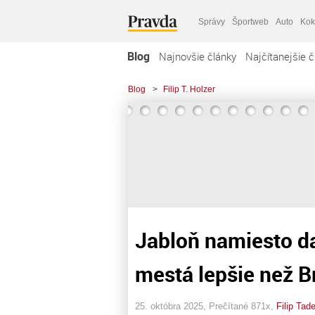
Správy
Športweb
Auto
Kok
Blog
Najnovšie články
Najčítanejšie č
Blog
>
Filip T. Holzer
Jabloň namiesto da
mestá lepšie než B
25. októbra 2025, Prečítané 871x,
Filip Tad