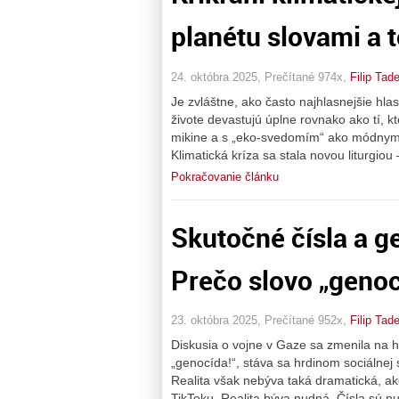
planétu slovami a t
24. októbra 2025, Prečítané 974x,
Filip Tad
Je zvláštne, ako často najhlasnejšie hl
živote devastujú úplne rovnako ako tí, k
mikine a s „eko-svedomím“ ako módnym 
Klimatická kríza sa stala novou liturgi
Pokračovanie článku
Skutočné čísla a g
Prečo slovo „genoc
23. októbra 2025, Prečítané 952x,
Filip Tad
Diskusia o vojne v Gaze sa zmenila na hy
„genocída!“, stáva sa hrdinom sociálnej 
Realita však nebýva taká dramatická, ako
TikToku. Realita býva nudná. Čísla sú nu