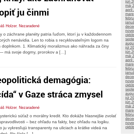
jún 
máj 
opiť ju činmi
apríl
mare
febr
janu
eáš Holzer
,
Nezaradené
dece
nove
asy o záchrane planéty patria ľuďom, ktorí ju v každodennom
októ
sept
torých nenávidia. Len to robia s recyklovateľným logom na
augu
doplnkom. 1. Klimatický moralizmus ako náhrada za činy
júl 2
ou — má svoje dogmy, prorokov a […]
jún 
máj 
apríl
mare
febr
janu
eopolitická demagógia:
dece
nove
októ
sept
ída“ v Gaze stráca zmysel
augu
júl 2
jún 
máj 
eáš Holzer
,
Nezaradené
mare
febr
sterickú súťaž o morálny kredit. Kto dokáže hlasnejšie zvolať
dece
spravodlivosti – bez ohľadu na fakty, bez ohľadu na logiku.
nove
októ
 ju vykresľujú transparenty na uliciach a krátke videá na
dné. Ale čísla […]