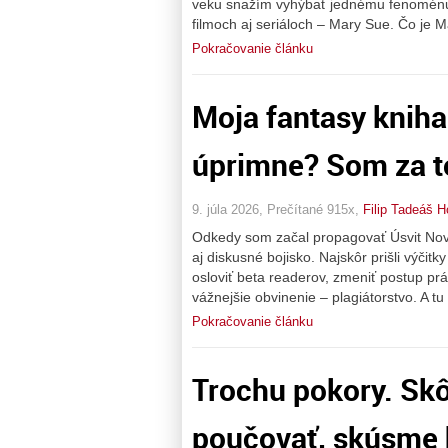
veku snažím vyhýbať jednému fenoménu,
filmoch aj seriáloch – Mary Sue. Čo je 
Pokračovanie článku
Moja fantasy kniha
úprimne? Som za t
9. júla 2026, Prečítané 915x,
Filip Tadeáš H
Odkedy som začal propagovať Úsvit Nové
aj diskusné bojisko. Najskôr prišli výčitk
osloviť beta readerov, zmeniť postup pr
vážnejšie obvinenie – plagiátorstvo. A 
Pokračovanie článku
Trochu pokory. Skô
poučovať, skúsme 