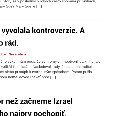
 ktorý sa v posledných rokoch často spomína pri knihách,
Mary Sue? Mary Sue je […]
 vyvolala kontroverzie. A
o rád.
olzer
,
Nezaradené
ho veku, mám pocit, že som omylom neotvoril iba knihu, ale
y kvôli AI ilustráciám. Nasledovali rady, že som mal radšej
áce alebo pristúpiť k tvorbe iným spôsobom. Potom prišlo
tu som nemal dôvod utekať pred […]
r než začneme Izrael
ho najprv pochopiť.