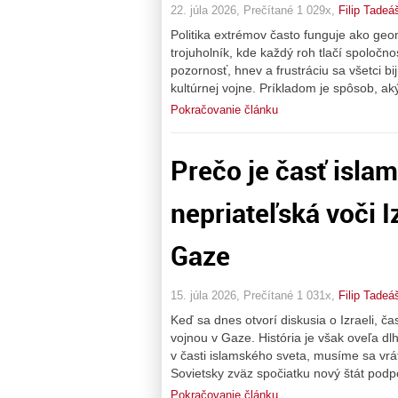
22. júla 2026, Prečítané 1 029x,
Filip Tadeá
Politika extrémov často funguje ako geo
trojuholník, kde každý roh tlačí spoločno
pozornosť, hnev a frustráciu sa všetci bi
kultúrnej vojne. Príkladom je spôsob, aký
Pokračovanie článku
Prečo je časť isla
nepriateľská voči 
Gaze
15. júla 2026, Prečítané 1 031x,
Filip Tadeá
Keď sa dnes otvorí diskusia o Izraeli, č
vojnou v Gaze. História je však oveľa dl
v časti islamského sveta, musíme sa vrát
Sovietsky zväz spočiatku nový štát pod
Pokračovanie článku