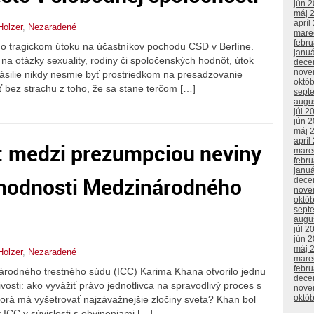
jún 
máj 
apríl
Holzer
,
Nezaradené
mare
febr
o tragickom útoku na účastníkov pochodu CSD v Berlíne.
janu
na otázky sexuality, rodiny či spoločenských hodnôt, útok
dece
nove
Násilie nikdy nesmie byť prostriedkom na presadzovanie
októ
 bez strachu z toho, že sa stane terčom […]
sept
augu
júl 2
jún 
máj 
apríl
: medzi prezumpciou neviny
mare
febr
janu
hodnosti Medzinárodného
dece
nove
októ
sept
augu
júl 2
jún 
máj 
Holzer
,
Nezaradené
mare
febr
árodného trestného súdu (ICC) Karima Khana otvorilo jednu
dece
vosti: ako vyvážiť právo jednotlivca na spravodlivý proces s
nove
októ
ktorá má vyšetrovať najzávažnejšie zločiny sveta? Khan bol
 ICC v súvislosti s obvineniami […]