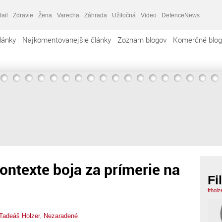
tail
Zdravie
Žena
Varecha
Záhrada
Užitočná
Video
DefenceNews
lánky
Najkomentovanejšie články
Zoznam blogov
Komerčné blog
ontexte boja za prímerie na
Fi
ftholz
 Tadeáš Holzer
,
Nezaradené