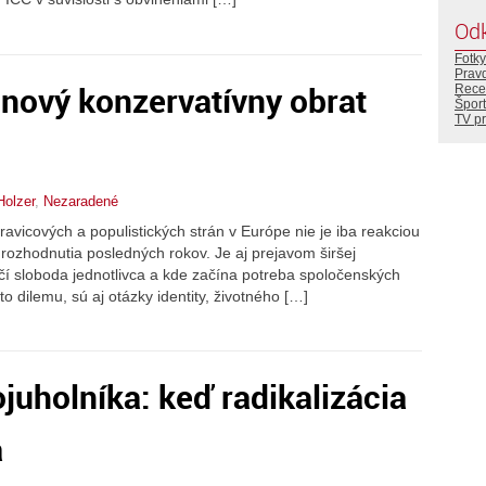
Od
Fotky
Prav
 nový konzervatívny obrat
Rece
Šport
TV p
Holzer
,
Nezaradené
avicových a populistických strán v Európe nie je iba reakciou
rozhodnutia posledných rokov. Je aj prejavom širšej
čí sloboda jednotlivca a kde začína potreba spoločenských
to dilemu, sú aj otázky identity, životného […]
ojuholníka: keď radikalizácia
a