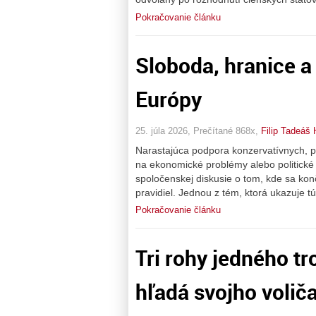
Pokračovanie článku
Sloboda, hranice a
Európy
25. júla 2026, Prečítané 868x,
Filip Tadeáš 
Narastajúca podpora konzervatívnych, pr
na ekonomické problémy alebo politické 
spoločenskej diskusie o tom, kde sa kon
pravidiel. Jednou z tém, ktorá ukazuje tú
Pokračovanie článku
Tri rohy jedného tr
hľadá svojho volič