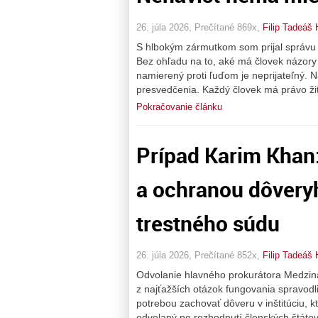
26. júla 2026, Prečítané 869x,
Filip Tadeáš 
S hlbokým zármutkom som prijal správu 
Bez ohľadu na to, aké má človek názory 
namierený proti ľuďom je neprijateľný. 
presvedčenia. Každý človek má právo žiť
Pokračovanie článku
Prípad Karim Khan
a ochranou dôvery
trestného súdu
26. júla 2026, Prečítané 852x,
Filip Tadeáš 
Odvolanie hlavného prokurátora Medzin
z najťažších otázok fungovania spravodli
potrebou zachovať dôveru v inštitúciu, 
odvolaný po rozhodnutí členských štátov