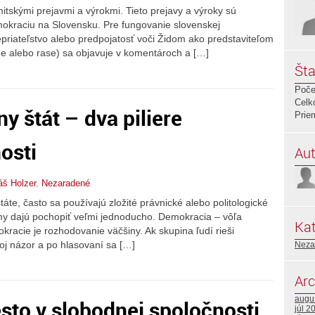
itskými prejavmi a výrokmi. Tieto prejavy a výroky sú
okraciu na Slovensku. Pre fungovanie slovenskej
priateľstvo alebo predpojatosť voči Židom ako predstaviteľom
ne alebo rase) sa objavuje v komentároch a […]
Šta
Poče
Celk
y štát – dva piliere
Prie
osti
Aut
áš Holzer
,
Nezaradené
te, často sa používajú zložité právnické alebo politologické
jmy dajú pochopiť veľmi jednoducho. Demokracia – vôľa
Kat
racie je rozhodovanie väčšiny. Ak skupina ľudí rieši
oj názor a po hlasovaní sa […]
Neza
Arc
augu
to v slobodnej spoločnosti
júl 2