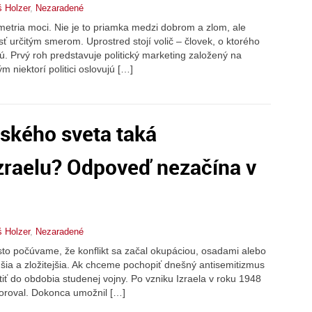
š Holzer
,
Nezaradené
metria moci. Nie je to priamka medzi dobrom a zlom, ale
sť určitým smerom. Uprostred stojí volič – človek, o ktorého
jú. Prvý roh predstavuje politický marketing založený na
m niektorí politici oslovujú […]
mského sveta taká
Izraelu? Odpoveď nezačína v
š Holzer
,
Nezaradené
asto počúvame, že konflikt sa začal okupáciou, osadami alebo
hšia a zložitejšia. Ak chceme pochopiť dnešný antisemitizmus
iť do obdobia studenej vojny. Po vzniku Izraela v roku 1948
poroval. Dokonca umožnil […]