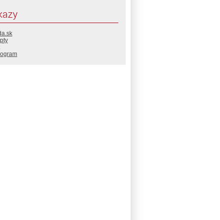
kazy
da.sk
pty
rogram