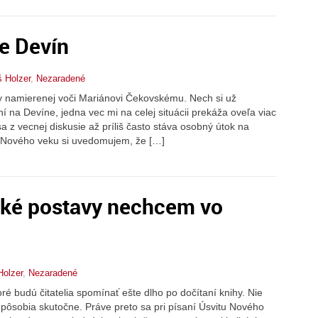
e Devín
š Holzer
,
Nezaradené
ky namierenej voči Mariánovi Čekovskému. Nech si už
í na Devíne, jedna vec mi na celej situácii prekáža oveľa viac
z vecnej diskusie až príliš často stáva osobný útok na
it Nového veku si uvedomujem, že […]
aké postavy nechcem vo
Holzer
,
Nezaradené
oré budú čitatelia spomínať ešte dlho po dočítaní knihy. Nie
e pôsobia skutočne. Práve preto sa pri písaní Úsvitu Nového