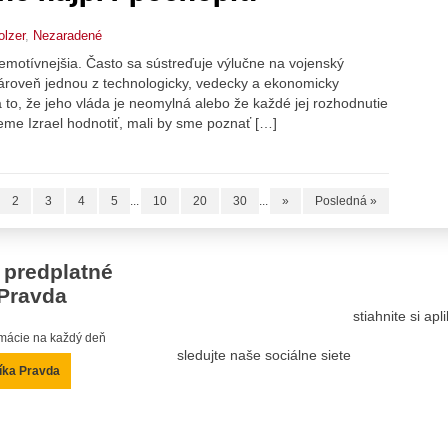
olzer
,
Nezaradené
 emotívnejšia. Často sa sústreďuje výlučne na vojenský
 zároveň jednou z technologicky, vedecky a ekonomicky
 to, že jeho vláda je neomylná alebo že každé jej rozhodnutie
eme Izrael hodnotiť, mali by sme poznať […]
2
3
4
5
...
10
20
30
...
»
Posledná »
 predplatné
Pravda
stiahnite si ap
ormácie na každý deň
sledujte naše sociálne siete
íka Pravda