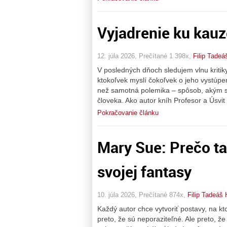
Vyjadrenie ku kauz
12. júla 2026, Prečítané 1 398x,
Filip Tadeá
V posledných dňoch sledujem vlnu kriti
ktokoľvek myslí čokoľvek o jeho vystúpen
než samotná polemika – spôsob, akým sa 
človeka. Ako autor kníh Profesor a Úsv
Pokračovanie článku
Mary Sue: Prečo t
svojej fantasy
10. júla 2026, Prečítané 874x,
Filip Tadeáš 
Každý autor chce vytvoriť postavy, na kt
preto, že sú neporaziteľné. Ale preto, ž