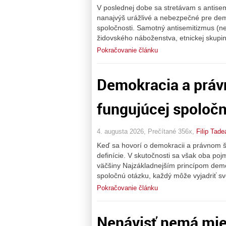
V poslednej dobe sa stretávam s antisem
nanajvýš urážlivé a nebezpečné pre dem
spoločnosti. Samotný antisemitizmus (ne
židovského náboženstva, etnickej skupi
Pokračovanie článku
Demokracia a právn
fungujúcej spoločn
4. augusta 2026, Prečítané 356x,
Filip Tade
Keď sa hovorí o demokracii a právnom štá
definície. V skutočnosti sa však oba po
väčšiny Najzákladnejším princípom demok
spoločnú otázku, každý môže vyjadriť sv
Pokračovanie článku
Nenávisť nemá mies