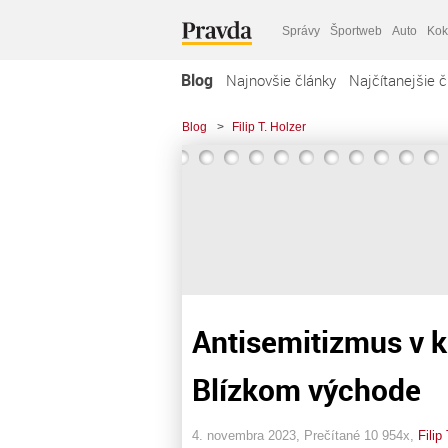
Správy
Športweb
Auto
Kok
Blog
Najnovšie články
Najčítanejšie č
Blog
>
Filip T. Holzer
Antisemitizmus v k
Blízkom východe
4. novembra 2023, Prečítané 10 954x,
Filip