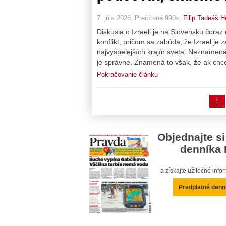
7. júla 2026, Prečítané 990x,
Filip Tadeáš H
Diskusia o Izraeli je na Slovensku čoraz
konflikt, pričom sa zabúda, že Izrael je
najvyspelejších krajín sveta. Neznamená
je správne. Znamená to však, že ak chc
Pokračovanie článku
1
Objednajte si
denníka 
a získajte užitočné inf
Predplatné denn