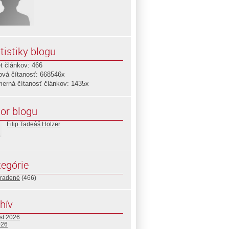
tistiky blogu
t článkov: 466
ová čítanosť: 668546x
merná čítanosť článkov: 1435x
or blogu
Filip Tadeáš Holzer
egórie
radené
(466)
hív
st 2026
026