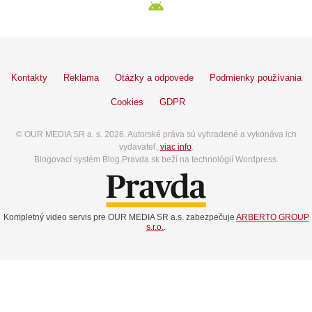
Kontakty
Reklama
Otázky a odpovede
Podmienky používania
Cookies
GDPR
© OUR MEDIA SR a. s. 2026. Autorské práva sú vyhradené a vykonáva ich
vydavateľ,
viac info
.
Blogovací systém Blog.Pravda.sk beží na technológií Wordpress.
Kompletný video servis pre OUR MEDIA SR a.s. zabezpečuje
ARBERTO GROUP
s.r.o.
.