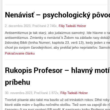
Nenávisť – psychologický pôvo
2. decembra 2023, Prečítané 2 746x,
Filip Tadeáš Holzer
Antisemitizmus je tak starý, ako judaizmus samotný. Ide hlavne o 
antisemitizmus. Zmienky o nenávisť k Židom na základe rasy doká
židovskej Biblii (kniha Numeri, kapitola 23, verš 13), kedy jeden z 
chcel po svojom čarodejníkovi, aby preklial jeho nepriateľov. Samo
Pokračovanie článku
Rukopis Profesor – hlavný motí
príbehu
30. novembra 2023, Prečítané 1 872x,
Filip Tadeáš Holzer
Tvorivé písanie ako také ma bavilo už od trinástich rokov. Dlhé roky 
ktoré stále mám v šuplíku nočného stolíku. Tiež som sa zapojil do r
časopisu či na svoj osobný FB profil. K napísaniu knihy Profesor ma p