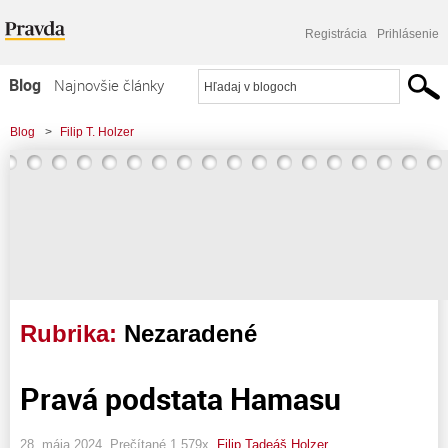
Registrácia
Prihlásenie
Blog
Najnovšie články
Najčítanejšie články
Blog
>
Filip T. Holzer
Najkomentovanejšie články
Zoznam blogov
Komerčné blogy
Rubrika:
Nezaradené
Pravá podstata Hamasu
28. mája 2024, Prečítané 1 579x,
Filip Tadeáš Holzer