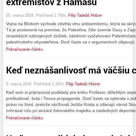
extrémistov z Hamasu
20. marca 2024, Prečítané 1 750x,
Filip Tadeáš Holzer
Vojna na Blízkom východe zdvihla vlnu antisemitizmu, ktorá sa skrýva
Tá je postavená na premise, že Palestína, čiže územie Gazy a Zajo
Izraelských ozbrojených zložiek, násilnom vysťahovaní Palestínča
palestínskeho obyvateľstva. Dosť často sa v argumentoch objavujú
Pokračovanie článku
Keď neznášanlivosť má väčšiu 
5. marca 2024, Prečítané 2 247x,
Filip Tadeáš Holzer
Keď som si pripravoval podklady pre knihu Profesor, dôležitým asp
preštudovať, bola i Tisova propaganda. Dosť často sa opierala o j
právo na život, pretože ukrižovali Ježiša Krista a zdierajú národ S
zohrával roľu pri arizácii židovského majetku a následných deportá
Pokračovanie článku