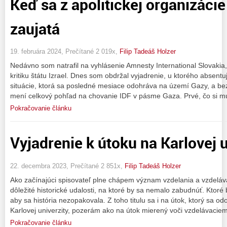
Keď sa z apolitickej organizácie
zaujatá
19. februára 2024, Prečítané 2 019x,
Filip Tadeáš Holzer
Nedávno som natrafil na vyhlásenie Amnesty International Slovakia
kritiku štátu Izrael. Dnes som obdržal vyjadrenie, u ktorého absen
situácie, ktorá sa posledné mesiace odohráva na území Gazy, a bez
mení celkový pohľad na chovanie IDF v pásme Gaza. Prvé, čo si 
Pokračovanie článku
Vyjadrenie k útoku na Karlovej u
22. decembra 2023, Prečítané 2 851x,
Filip Tadeáš Holzer
Ako začínajúci spisovateľ plne chápem význam vzdelania a vzdeláva
dôležité historické udalosti, na ktoré by sa nemalo zabudnúť. Ktoré
aby sa história nezopakovala. Z toho titulu sa i na útok, ktorý sa odo
Karlovej univerzity, pozerám ako na útok mierený voči vzdelávacie
Pokračovanie článku