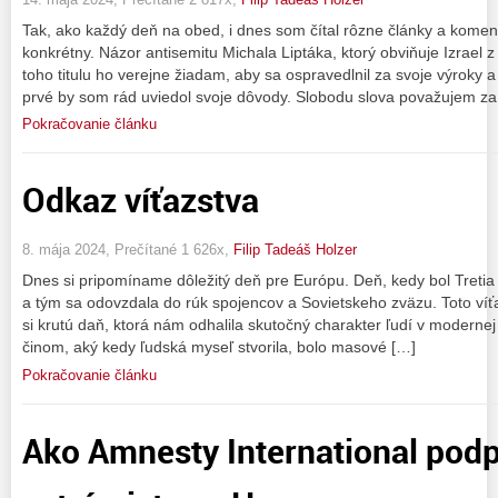
Tak, ako každý deň na obed, i dnes som čítal rôzne články a komen
konkrétny. Názor antisemitu Michala Liptáka, ktorý obviňuje Izrael 
toho titulu ho verejne žiadam, aby sa ospravedlnil za svoje výroky a
prvé by som rád uviedol svoje dôvody. Slobodu slova považujem za
Pokračovanie článku
Odkaz víťazstva
8. mája 2024, Prečítané 1 626x,
Filip Tadeáš Holzer
Dnes si pripomíname dôležitý deň pre Európu. Deň, kedy bol Tretia
a tým sa odovzdala do rúk spojencov a Sovietskeho zväzu. Toto ví
si krutú daň, ktorá nám odhalila skutočný charakter ľudí v modernej 
činom, aký kedy ľudská myseľ stvorila, bolo masové […]
Pokračovanie článku
Ako Amnesty International pod