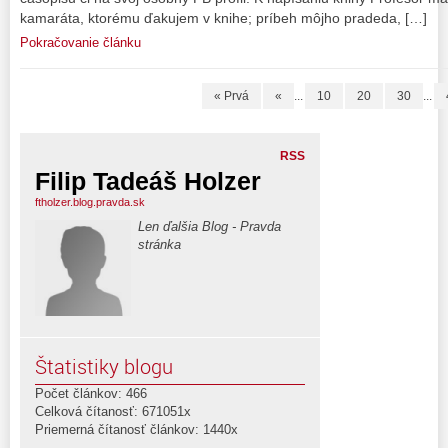
kamaráta, ktorému ďakujem v knihe; príbeh môjho pradeda, […]
Pokračovanie článku
« Prvá
«
...
10
20
30
...
RSS
Filip Tadeáš Holzer
ftholzer.blog.pravda.sk
Len ďalšia Blog - Pravda
stránka
Štatistiky blogu
Počet článkov: 466
Celková čítanosť: 671051x
Priemerná čítanosť článkov: 1440x