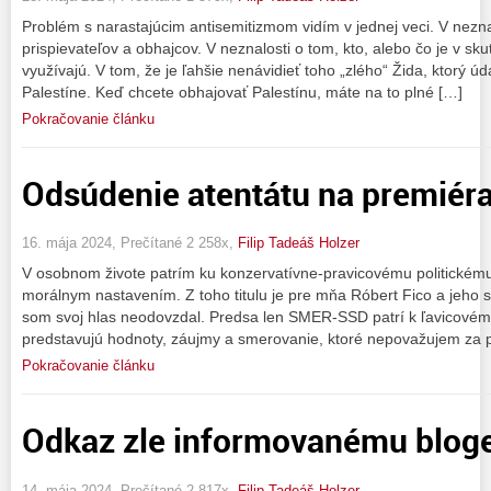
Problém s narastajúcim antisemitizmom vidím v jednej veci. V neznal
prispievateľov a obhajcov. V neznalosti o tom, kto, alebo čo je v sk
využívajú. V tom, že je ľahšie nenávidieť toho „zlého“ Žida, ktorý 
Palestíne. Keď chcete obhajovať Palestínu, máte na to plné […]
Pokračovanie článku
Odsúdenie atentátu na premiér
16. mája 2024, Prečítané 2 258x,
Filip Tadeáš Holzer
V osobnom živote patrím ku konzervatívne-pravicovému politickém
morálnym nastavením. Z toho titulu je pre mňa Róbert Fico a jeho st
som svoj hlas neodovzdal. Predsa len SMER-SSD patrí k ľavicovému
predstavujú hodnoty, záujmy a smerovanie, ktoré nepovažujem za pr
Pokračovanie článku
Odkaz zle informovanému bloge
14. mája 2024, Prečítané 2 817x,
Filip Tadeáš Holzer