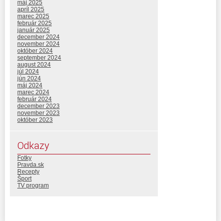
máj 2025
apríl 2025
marec 2025
február 2025
január 2025
december 2024
november 2024
október 2024
september 2024
august 2024
júl 2024
jún 2024
máj 2024
marec 2024
február 2024
december 2023
november 2023
október 2023
Odkazy
Fotky
Pravda.sk
Recepty
Šport
TV program